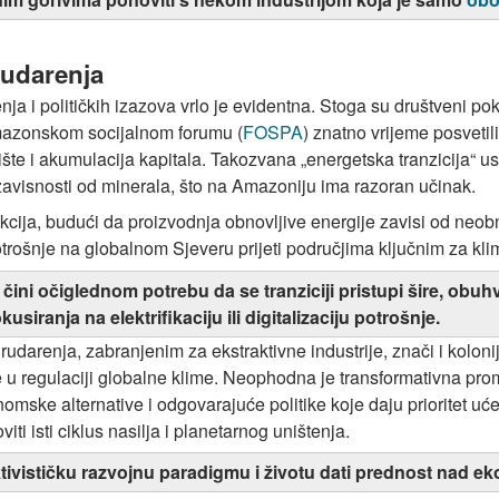
rudarenja
ja i političkih izazova vrlo je evidentna. Stoga su društveni pokr
amazonskom socijalnom forumu (
FOSPA
) znatno vrijeme posvetil
šte i akumulacija kapitala. Takozvana „energetska tranzicija“ us
zavisnosti od minerala, što na Amazoniju ima razoran učinak.
ikcija, budući da proizvodnja obnovljive energije zavisi od neobn
trošnje na globalnom Sjeveru prijeti područjima ključnim za kli
ni očiglednom potrebu da se tranziciji pristupi šire, obuhvat
iranja na elektrifikaciju ili digitalizaciju potrošnje.
arenja, zabranjenim za ekstraktivne industrije, znači i koloni
 u regulaciji globalne klime. Neophodna je transformativna p
mske alternative i odgovarajuće politike koje daju prioritet uće
i isti ciklus nasilja i planetarnog uništenja.
aktivističku razvojnu paradigmu i životu dati prednost nad 