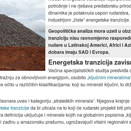
potrošnje i ne rješava predatorsku priro
dinamika je potaknula uspon rudarstva
industrijom „čiste” energetske tranzicije.
Geopolitička analiza mora uzeti u obzi
tranziciju nisu ravnomjerno raspoređe
rudare u Latinskoj Americi, Africi i Azi
dobara imaju SAD i Evropa.
Energetska tranzicija zavi
Većina specijalističkih studija predviđa
otražnju za obnovljivom energijom, osobito „
ključnim mineralima
je očito u različitim klasifikacijama: koji su minerali ključni, to
lsonara uveo i kategoriju „strateških minerala“. Njegova krajnj
tske tranzicije
da bi uticala na to koji će rudarski projekti biti pr
va definicija uključuje i minerale kojih na globalnim popisima „k
ji zadiru u amazonsku prašumu, ugrožavajući vitalni regionalni