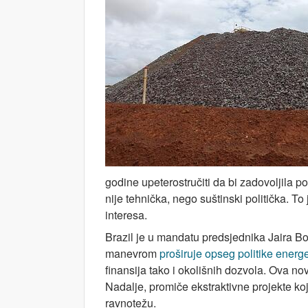
godine upeterostručiti da bi zadovoljila p
nije tehnička, nego suštinski politička. To 
interesa.
Brazil je u mandatu predsjednika Jaira Bo
manevrom
proširuje opseg politike energe
finansija tako i okolišnih dozvola. Ova no
Nadalje, promiče ekstraktivne projekte ko
ravnotežu.