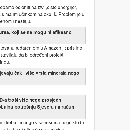
amo osloniti na tzv. „čiste energije“,
vora s malim učinkom na okoliš. Problem je u
menom i nestaju.
ursa, koji se ne mogu ni efikasno
okovanu rudarenjem u Amazoniji: prisilno
stavljaju da bi određeni projekt
ingu.
ijevaju čak i više vrsta minerala nego
AD-a troši više nego prosječni
lobalnu potrošnju Sjevera na račun
m trebati mnogo više resursa nego što ih
gradacija okoliša će se sve više