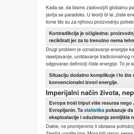
Kada se, da bismo zadovoljili globalnu po
javlja se paradoks. U teoriji bi te „čiste 
tome što su za njihovu proizvodnju potrebn
Kontradikcija je očigledna: proizvodn
reciklirati jer za to trenutno nema tehn
Drugi problem je označavanje energije kao
raseljavanje, uništavanje tradicionalnog n
odgovarao definiciji čiste energije. To j
Situaciju dodatno komplikuje i to što 
konvencionalni izvori energije.
Imperijalni način života, n
Evropa troši triput više resursa nego 
Evropljanin. Ta
statistika
pokazuje da 
eksploatacije i oduzimanja zemljišta
Dakle, ne promijenimo li obrasce potrošnje
Zemlja uopšte ima. Mora biti jasno: nema 