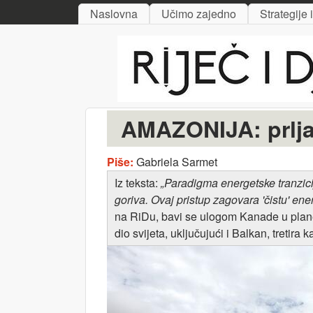
MAIN MENU
Naslovna
Učimo zajedno
Strategije 
Riječ
i djelo
AMAZONIJA: prljavi
Piše:
Gabriela Sarmet
Iz teksta:
„
Paradigma energetske tranzic
goriva. Ovaj pristup zagovara 'čistu' ene
na RiDu, bavi se ulogom Kanade u plane
dio svijeta, uključujući i Balkan, tretir