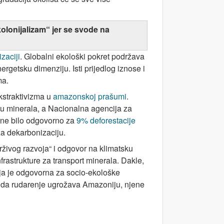
olonijalizam“ jer se svode na
zaciji
. Globalni ekološki pokret podržava
rgetsku dimenziju. Isti prijedlog iznose i
ma.
kstraktivizma u
amazonskoj prašumi
.
u minerala, a Nacionalna agencija za
dine bilo odgovorno za
9% deforestacije
za dekarbonizaciju.
rživog razvoja“ i odgovor na klimatsku
nfrastrukture za transport minerala. Dakle,
oja je odgovorna za socio-ekološke
 da rudarenje ugrožava Amazoniju, njene