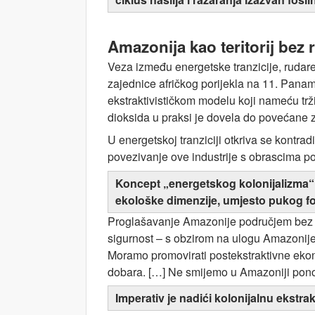
Amazonija kao teritorij bez 
Veza između energetske tranzicije, rudaren
zajednice afričkog porijekla na 11. Pan
ekstraktivističkom modelu koji nameću trži
dioksida u praksi je dovela do povećane 
U energetskoj tranziciji otkriva se kontrad
povezivanje ove industrije s obrascima po
Koncept „energetskog kolonijalizma“ či
ekološke dimenzije, umjesto pukog fokus
Proglašavanje Amazonije područjem bez rud
sigurnost – s obzirom na ulogu Amazonije
Moramo promovirati postekstraktivne ekono
dobara. […] Ne smijemo u Amazoniji ponovit
Imperativ je nadići kolonijalnu ekstr