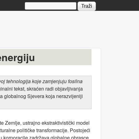
Search form
energiju
voj
tehnologija koje zamjenjuju fosilna
inalni tekst, skraćen radi objavljivanja
 globalnog Sjevera koja nerazvijeniji
 Zemlje, ustrajno ekstraktivistički model
turalne političke transformacije. Postojeći
ću korporacije zadržava globalne obrasce