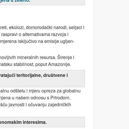
eti, ekolozi, domorodački narodi, seljaci i
i raspravi o alternativama razvoja i
mjerena isključivo na emisije ugljen-
ovljivih mineralnih resursa. Širenje i
matsku stabilnost, poput Amazonije.
ajući teritorijalne, društvene i
jalnu odštetu i mjeru opreza za globalnu
romjena u našem odnosu s Prirodom.
šću javnosti i očuvanju zajedničkih
ekonomskim interesima.