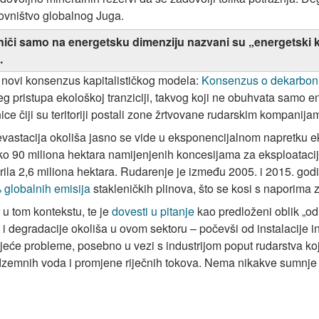
ovništvo globalnog Juga.
niči samo na energetsku dimenziju nazvani su „energetski k
.
 novi konsenzus kapitalističkog modela:
Konsenzus o dekarboni
g pristupa ekološkoj tranziciji, takvog koji ne obuhvata samo ene
ce čiji su teritoriji postali zone žrtvovane rudarskim kompanija
devastacija okoliša jasno se vide u eksponencijalnom napretku e
o 90 miliona hektara namijenjenih koncesijama za eksploatacij
rila 2,6 miliona hektara. Rudarenje je između 2005. i 2015. go
globalnih emisija
stakleničkih plinova, što se kosi s naporima 
 u tom kontekstu, te je
dovesti u pitanje
kao predloženi oblik „od
a i degradacije okoliša u ovom sektoru – počevši od instalacije i
ojeće probleme, posebno u vezi s industrijom poput rudarstva k
dzemnih voda i promjene riječnih tokova. Nema nikakve sumnje