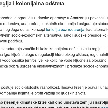
gija i kolonijalna odšteta
hodno je ograničiti rudarske operacije u Amazoniji i povećati 
anje rudarstva, unapređenje lokalnih ekonomija i osiguranje slob
balnog Juga dolazi koncept
teritorija bez rudarenja
, kao alterna
aktivnih socio-ekonomskih alternativa. Tako i sudske presude koj
 javnu podršku.
bez rudarenja značilo bi kako kolonijalnu odštetu za tu regiju i 
igra ključnu ulogu u regulaciji hidrološkog ciklusa, regionalnih
i vodonosnika jer troši velike količine vode ključne za bioraznoli
nička dobra ugrožena ekstraktivizmom i predlaže socioekonoms
 poštuje socio-biološku raznolikost, rješava kršenje prava i un
ompanije kojima je profit važniji od ljudskih života.
o rješenje klimatske krize kad ono uništava zemlju i iscrpl
silnim gorivima ponoviti s nekom industrijom koja je samo
obo