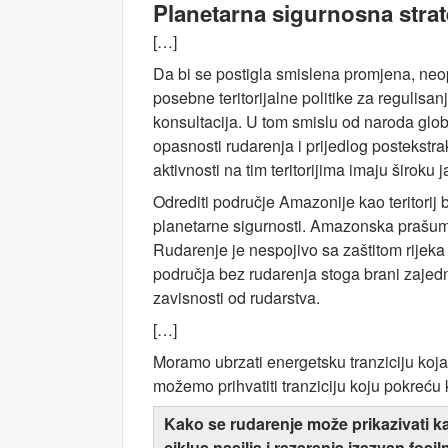
Planetarna sigurnosna strate
[…]
Da bi se postigla smislena promjena, neop
posebne teritorijalne politike za regulis
konsultacija. U tom smislu od naroda glo
opasnosti rudarenja i prijedlog postekstr
aktivnosti na tim teritorijima imaju široku
Odrediti područje Amazonije kao teritorij 
planetarne sigurnosti. Amazonska prašuma 
Rudarenje je nespojivo sa zaštitom rijeka 
područja bez rudarenja stoga brani zajed
zavisnosti od rudarstva.
[…]
Moramo ubrzati energetsku tranziciju koja
možemo prihvatiti tranziciju koju pokreću k
Kako se rudarenje može prikazivati ka
ciklus nasilja i razaranja izazvan fo