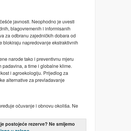
učešće javnosti. Neophodno je uvesti
odnih, blagovremenih i informisanih
tiva za odbranu zajedničkih dobara od
e blokiraju napredovanje ekstraktivnih
njene narode tako i preventivnu mjeru
 padavina, a time i globalne klime.
kost i agroekologiju. Prijedlog za
ke alternative za prevladavanje
apređuje očuvanje i obnovu okoliša. Ne
juje postojeće rezerve? Ne smijemo
jena u zeleno
.