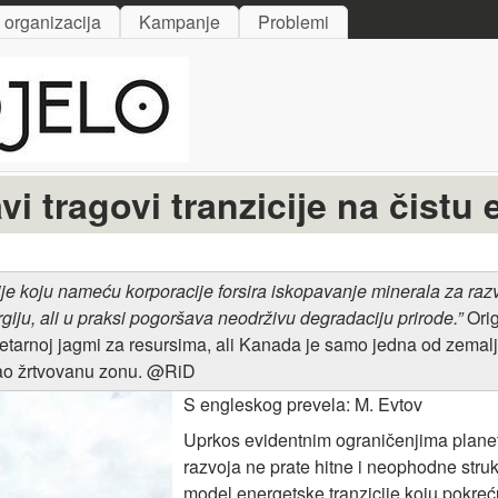
Skip to main content
i organizacija
Kampanje
Problemi
 tragovi tranzicije na čistu 
ije koju nameću korporacije
forsira
iskopavanje
minerala za
raz
rgiju, ali u praksi pogoršava neodrživu degradaciju prirode.”
Orig
tarnoj jagmi za resursima, ali Kanada je samo jedna od zemalja
a kao žrtvovanu zonu. @RiD
S engleskog prevela: M. Evtov
Uprkos evidentnim ograničenjima planete
razvoja ne prate hitne i neophodne struk
model energetske tranzicije koju pokre