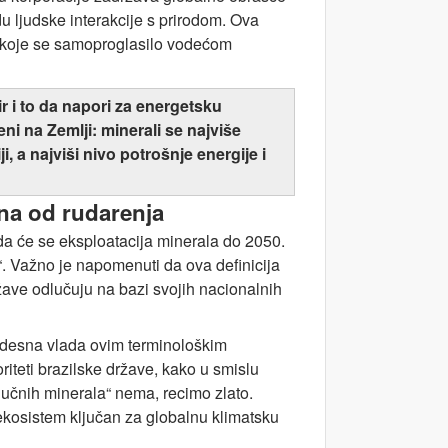
du ljudske interakcije s prirodom. Ova
, koje se samoproglasilo vodećom
r i to da napori za energetsku
ni na Zemlji: minerali se najviše
ji, a najviši nivo potrošnje energije i
sna od rudarenja
 da će se eksploatacija minerala do 2050.
“. Važno je napomenuti da ova definicija
 države odlučuju na bazi svojih nacionalnih
e desna vlada ovim terminološkim
ioriteti brazilske države, kako u smislu
ljučnih minerala“ nema, recimo zlato.
 ekosistem ključan za globalnu klimatsku