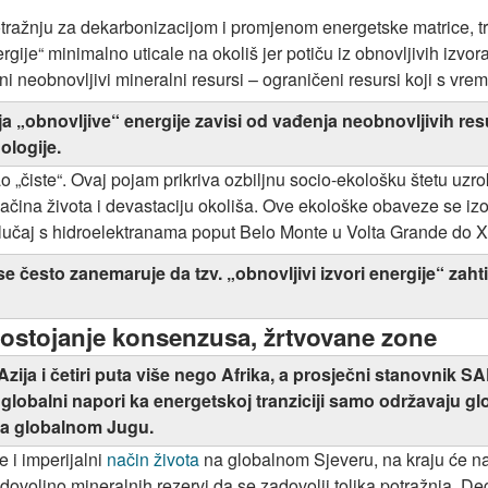
tražnju za dekarbonizacijom i promjenom energetske matrice, treb
energije“ minimalno uticale na okoliš jer potiču iz obnovljivih iz
i neobnovljivi mineralni resursi – ograničeni resursi koji s vre
ja „obnovljive“ energije zavisi od vađenja neobnovljivih res
ologije.
 „čiste“. Ovaj pojam prikriva ozbiljnu socio-ekološku štetu uzr
ačina života i devastaciju okoliša. Ove ekološke obaveze se izo
e slučaj s hidroelektranama poput Belo Monte u Volta Grande do X
se često zanemaruje da tzv. „obnovljivi izvori energije“ zaht
epostojanje konsenzusa, žrtvovane zone
Azija i četiri puta više nego Afrika, a prosječni stanovnik S
globalni napori ka energetskoj tranziciji samo održavaju g
 na globalnom Jugu.
 i imperijalni
način života
na globalnom Sjeveru, na kraju će na
dovoljno mineralnih rezervi da se zadovolji tolika potražnja. De