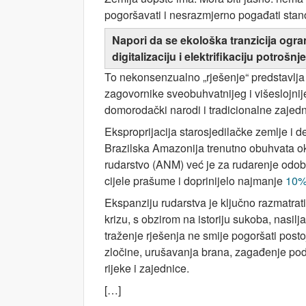
pogoršavati i nesrazmjerno pogađati stan
Napori da se ekološka tranzicija ogra
digitalizaciju i elektrifikaciju potrošnje
To nekonsenzualno „rješenje“ predstavlja
zagovornike sveobuhvatnijeg i višeslojnije
domorodački narodi i tradicionalne zajedni
Eksproprijacija starosjedilačke zemlje i 
Brazilska Amazonija trenutno obuhvata ok
rudarstvo (ANM) već je za rudarenje odob
cijele prašume i doprinijelo najmanje
10% 
Ekspanziju rudarstva je ključno razmatrati
krizu, s obzirom na istoriju sukoba, nasilj
traženje rješenja ne smije pogoršati post
zločine, urušavanja brana, zagađenje po
rijeke i zajednice.
[…]