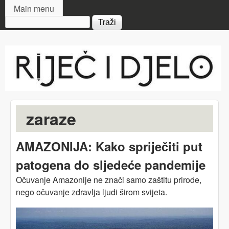
MAIN MENU
Skip to main content
Main menu
Search form
Riječ
i djelo
zaraze
AMAZONIJA: Kako spriječiti put
patogena do sljedeće pandemije
Očuvanje Amazonije ne znači samo zaštitu prirode,
nego očuvanje zdravlja ljudi širom svijeta.