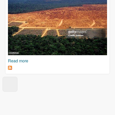
Read more
about AMAZONIJA: Kako spriječiti put
patogena do sljedeće pandemije