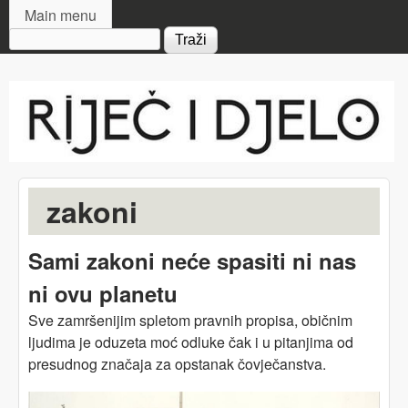
MAIN MENU
Skip to main content
Main menu
Search form
Riječ
i djelo
zakoni
Sami zakoni neće spasiti ni nas
ni ovu planetu
Sve zamršenijim spletom pravnih propisa, običnim
ljudima je oduzeta moć odluke čak i u pitanjima od
presudnog značaja za opstanak čovječanstva.