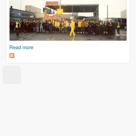
Read more
about Sami zakoni neće spasiti ni nas ni ovu
planetu