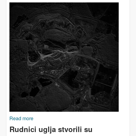
Read more
about Od Indonezije do Irske: zabluda da se
mora rudariti klime radi
Rudnici uglja stvorili su