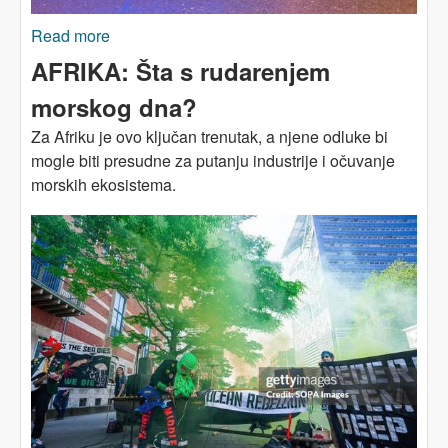
Read more
about Rudnici uglja stvorili su zajednice i
kulturu. Može li to i čista energija?
AFRIKA: Šta s rudarenjem
morskog dna?
Za Afriku je ovo ključan trenutak, a njene odluke bi
mogle biti presudne za putanju industrije i očuvanje
morskih ekosistema.