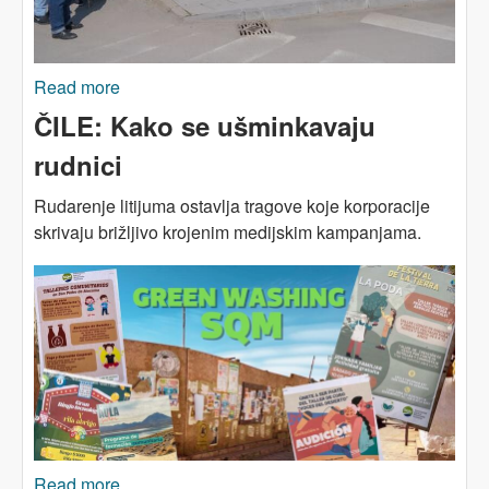
Read more
about BALKAN i EU: Zelena tranzicija, zlatna
groznica?
ČILE: Kako se ušminkavaju
rudnici
Rudarenje litijuma ostavlja tragove koje korporacije
skrivaju brižljivo krojenim medijskim kampanjama.
Read more
about ČILE: Kako se ušminkavaju rudnici