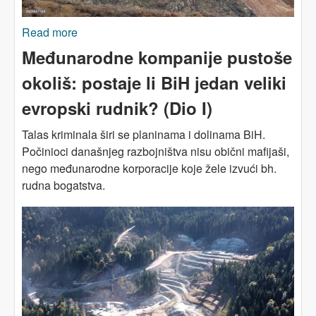
Read more
about Dominikanska Republika - rudnik zlata:
„Ovo je barbarstvo“
Međunarodne kompanije pustoše
okoliš: postaje li BiH jedan veliki
evropski rudnik? (Dio I)
Talas kriminala širi se planinama i dolinama BiH.
Počinioci današnjeg razbojništva nisu obični mafijaši,
nego međunarodne korporacije koje žele izvući bh.
rudna bogatstva.