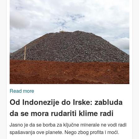
Read more
about AMAZONIJA: prljavi tragovi tranzicije na
čistu energiju
Od Indonezije do Irske: zabluda
da se mora rudariti klime radi
Jasno je da se borba za ključne minerale ne vodi radi
spašavanja ove planete. Nego zbog profita i moći.