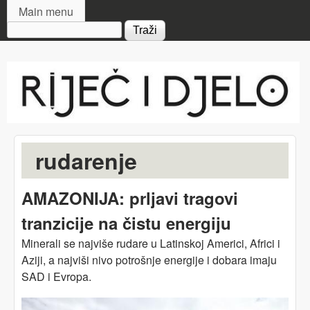
MAIN MENU
Skip to main content
Main menu
Search form
Riječ
i djelo
rudarenje
AMAZONIJA: prljavi tragovi
tranzicije na čistu energiju
Minerali se najviše rudare u Latinskoj Americi, Africi i
Aziji, a najviši nivo potrošnje energije i dobara imaju
SAD i Evropa.