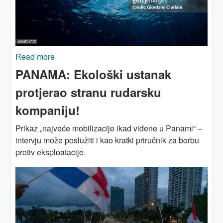
Read more
about ZELENA TRANZICIJA I
EKSTRAKTIVIZAM: Okeani kao rudnici?
PANAMA: Ekološki ustanak
protjerao stranu rudarsku
kompaniju!
Prikaz „najveće mobilizacije ikad viđene u Panami“ –
intervju može poslužiti i kao kratki priručnik za borbu
protiv eksploatacije.