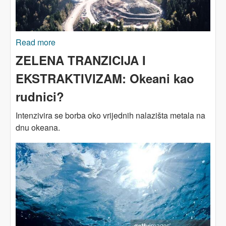
Read more
about Međunarodne kompanije pustoše okoliš:
postaje li BiH jedan veliki evropski rudnik? (Dio
ZELENA TRANZICIJA I
I)
EKSTRAKTIVIZAM: Okeani kao
rudnici?
Intenzivira se borba oko vrijednih nalazišta metala na
dnu okeana.