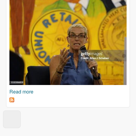
Read more
about U klasnom smo ratu. Jane McAlevey se
tako i ponašala.