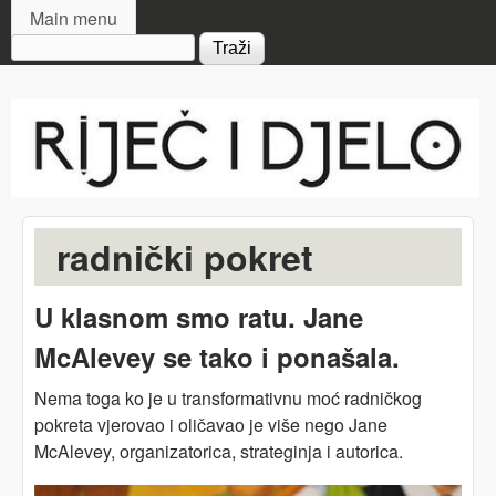
MAIN MENU
Skip to main content
Main menu
Search form
Riječ
i djelo
radnički pokret
U klasnom smo ratu. Jane
McAlevey se tako i ponašala.
Nema toga ko je u transformativnu moć radničkog
pokreta vjerovao i oličavao je više nego Jane
McAlevey, organizatorica, strateginja i autorica.