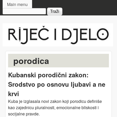
MAIN MENU
Skip to main content
Main menu
Search form
Riječ
i djelo
porodica
Kubanski porodični zakon:
Srodstvo po osnovu ljubavi a ne
krvi
Kuba je izglasala novi zakon koji porodicu definiše
kao zajednicu pluralnosti, emocionalne bliskosti i
socijalne pravde.