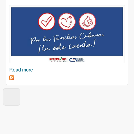
Read more
about Kubanski porodični zakon: Srodstvo po
osnovu ljubavi a ne krvi