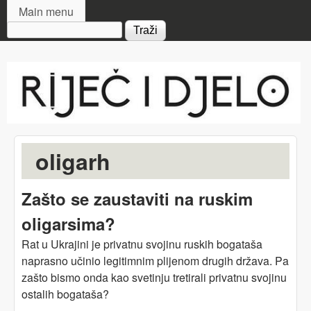
MAIN MENU
Skip to main content
Main menu
Search form
Riječ
i djelo
oligarh
Zašto se zaustaviti na ruskim
oligarsima?
Rat u Ukrajini je privatnu svojinu ruskih bogataša
naprasno učinio legitimnim plijenom drugih država. Pa
zašto bismo onda kao svetinju tretirali privatnu svojinu
ostalih bogataša?