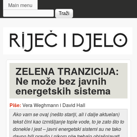
MAIN MENU
Skip to main content
Main menu
Search form
Riječ
i djelo
ZELENA TRANZICIJA:
Ne može bez javnih
energetskih sistema
Piše:
Vera Weghmann i David Hall
Ako vam
se ovaj (nešto stariji, ali i dalje aktuelan)
tekst čini kao
izmišljanje tople vode, to je zato što to
donekle i
jest – javni energetski sistemi su
ne tako
davno bili pravilo
i nikom nije trebalo objašnjavati