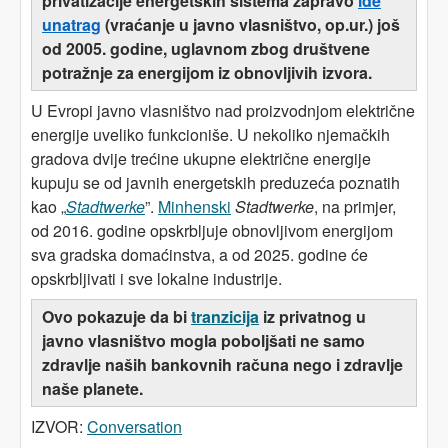
privatizacije energetskih sistema zapravo
ide
unatrag
(vraćanje u javno vlasništvo, op.ur.)
još
od 2005. godine, uglavnom zbog društvene
potražnje za energijom iz obnovljivih izvora.
U Evropi javno vlasništvo nad proizvodnjom električne
energije uveliko funkcioniše. U nekoliko njemačkih
gradova dvije trećine ukupne električne energije
kupuju se od javnih energetskih preduzeća poznatih
kao „
Stadtwerke
”.
Minhenski
Stadtwerke
, na primjer,
od 2016. godine opskrbljuje obnovljivom energijom
sva gradska domaćinstva, a od 2025. godine će
opskrbljivati i sve lokalne industrije.
Ovo pokazuje da bi
tranzicija
iz privatnog u
javno vlasništvo mogla poboljšati ne samo
zdravlje naših bankovnih računa nego i zdravlje
naše planete.
IZVOR:
Conversation