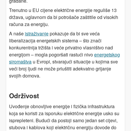
građane.
Trenutno u EU cijene električne energije reguliše 13
država, uglavnom da bi potrošače zaštitile od visokih
računa za energiju.
A naše
istraživanje
pokazuje da bi sve veća
liberalizacija energetskih sistema – što znači
konkurentnija tržišta i veće privatno vlasništvo nad
energijom – mogla pogoršati rastući nivo
energetskog
siromaštva
u Evropi, stvarajući situacije u kojima sve
veći broj ljudi ne može priuštiti adekvatno grijanje
svojih domova.
Održivost
Uvođenje obnovljive energije i fizička infrastruktura
koja se koristi za isporuku električne energije usko su
isprepleteni. Budući da postoji samo jedan set cijevi,
stubova i kablova koji električnu energiju dovode do