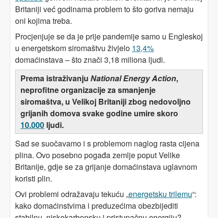
Britaniji već godinama problem to što goriva nemaju
oni kojima treba.
Procjenjuje se da je prije pandemije samo u Engleskoj
u energetskom siromaštvu živjelo
13,4%
domaćinstava – što znači 3,18 miliona ljudi.
Prema istraživanju
National Energy Action
,
neprofitne organizacije za smanjenje
siromaštva, u Velikoj Britaniji zbog nedovoljno
grijanih domova svake godine umire skoro
10.000
ljudi.
Sad se suočavamo i s problemom naglog rasta cijena
plina. Ovo posebno pogađa zemlje poput Velike
Britanije, gdje se za grijanje domaćinstava uglavnom
koristi plin.
Ovi problemi odražavaju tekuću „
energetsku trilemu
“:
kako domaćinstvima i preduzećima obezbijediti
stabilnu, niskokarbonsku i pristupačnu energiju?