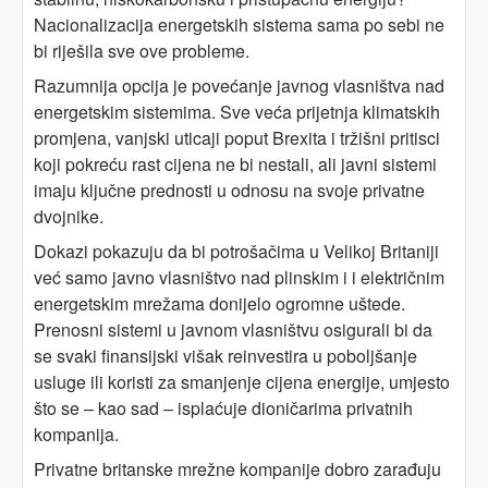
Nacionalizacija energetskih sistema sama po sebi ne
bi riješila sve ove probleme.
Razumnija opcija je povećanje javnog vlasništva nad
energetskim sistemima. Sve veća prijetnja klimatskih
promjena, vanjski uticaji poput Brexita i tržišni pritisci
koji pokreću rast cijena ne bi nestali, ali javni sistemi
imaju ključne prednosti u odnosu na svoje privatne
dvojnike.
Dokazi pokazuju da bi potrošačima u Velikoj Britaniji
već samo javno vlasništvo nad plinskim i i električnim
energetskim mrežama donijelo ogromne uštede.
Prenosni sistemi u javnom vlasništvu osigurali bi da
se svaki finansijski višak reinvestira u poboljšanje
usluge ili koristi za smanjenje cijena energije, umjesto
što se – kao sad – isplaćuje dioničarima privatnih
kompanija.
Privatne britanske mrežne kompanije dobro zarađuju