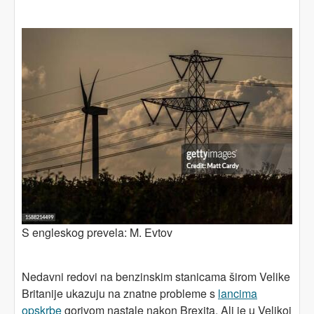
S engleskog prevela: M. Evtov
Nedavni redovi na benzinskim stanicama širom Velike
Britanije ukazuju na znatne probleme s
lancima
opskrbe
gorivom nastale nakon Brexita. Ali je u Velikoj