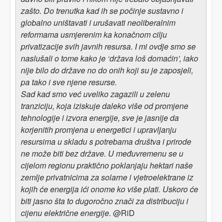
zašto
.
Do
trenutka kad ih se počinje
sustavno i
globalno uništava
ti
i urušava
ti
neoliberalni
m
reformama usmjerenim ka konačnom cilju
privatizacije svih javnih resursa
.
I mi ovdje smo se
naslušali o tome kako je ‘država loš domaćin’, iako
nije bilo do države no do onih koji su
je
zapos
jel
i,
pa tako
i sve njene resurse.
Sad kad smo već uveliko zagazili u
zelen
u
tranzicij
u
, koja
iziskuje daleko više od promjene
tehnologije i izvora energije,
sve je jasnije da
korjenitih promjena u energetici i upravljanju
resursima u skladu s potrebama društva i prirode
ne može biti bez države. U međuvremenu se u
cijelom regionu praktično poklanjaju hektari naše
zemlje privatnicima za solarne i vjetroelektrane iz
kojih će energija ići onome ko više plati. Uskoro će
biti jasno šta to dugoročno znači za distribuciju i
cijenu električne energije.
@RiD