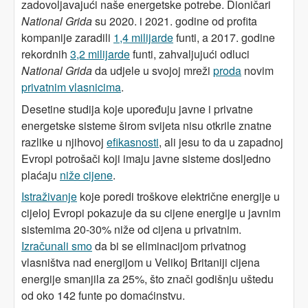
zadovoljavajući naše energetske potrebe. Dioničari
National Grida
su 2020. i 2021. godine od profita
kompanije zaradili
1,4 milijarde
funti, a 2017. godine
rekordnih
3,2 milijarde
funti, zahvaljujući odluci
National Grida
da udjele u svojoj mreži
proda
novim
privatnim vlasnicima
.
Desetine studija koje upoređuju javne i privatne
energetske sisteme širom svijeta nisu otkrile znatne
razlike u njihovoj
efikasnosti
, ali jesu to da u zapadnoj
Evropi potrošači koji imaju javne sisteme dosljedno
plaćaju
niže cijene
.
Istraživanje
koje poredi troškove električne energije u
cijeloj Evropi pokazuje da su cijene energije u javnim
sistemima 20-30% niže od cijena u privatnim.
Izračunali smo
da bi se eliminacijom privatnog
vlasništva nad energijom u Velikoj Britaniji cijena
energije smanjila za 25%, što znači godišnju uštedu
od oko 142 funte po domaćinstvu.