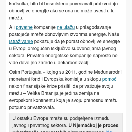
korisnika, bilo bi besmisleno povećavati proizvodnju
obnovljive energije ako se ona ne može uvesti u tu
mrežu.
Ali
privatne
kompanije
ne ulažu
u prilagođavanje
postojeće mreže obnovljivim izvorima energije. Naše
istraživanje
pokazuje da je porast obnovljive energije
u Evropi omogućen isključivo subvencijama javnog
sektora. Privatne energetske kompanije naprosto ne
vide dovoljno zarade u dekarbonizaciji.
Osim Portugala – kojeg su 2011. godine Međunarodni
monetarni fond i Evropska komisija u sklopu
pomoći
nakon finansijske krize prisilili da privatizuje svoju
mrežu – Velika Britanija je jedina zemlja na
evropskom kontinentu koja je svoju prenosnu mrežu
potpuno privatizovala.
U ostatku Evrope mreže su podijeljene između
javnog i privatnog sektora.
U Njemačkoj je proces