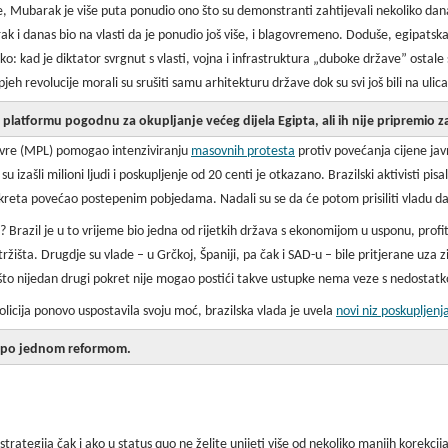
 Mubarak je više puta ponudio ono što su demonstranti zahtijevali nekoliko dana 
k i danas bio na vlasti da je ponudio još više, i blagovremeno. Doduše, egipatska r
eko: kad je diktator svrgnut s vlasti, vojna i infrastruktura „duboke države” ostale
pjeh revolucije morali su srušiti samu arhitekturu države dok su svi još bili na uli
latformu pogodnu za okupljanje većeg dijela Egipta, ali ih nije pripremio za 
ivre (MPL) pomogao intenziviranju
masovnih protesta
protiv povećanja cijene javn
su izašli milioni ljudi i poskupljenje od 20 centi je otkazano. Brazilski aktivisti pis
kreta povećao postepenim pobjedama. Nadali su se da će potom prisiliti vladu da
? Brazil je u to vrijeme bio jedna od rijetkih država s ekonomijom u usponu, prof
žišta. Drugdje su vlade – u Grčkoj, Španiji, pa čak i SAD-u – bile pritjerane uza z
o što nijedan drugi pokret nije mogao postići takve ustupke nema veze s nedostatk
 policija ponovo uspostavila svoju moć, brazilska vlada je uvela
novi niz poskupljenj
m po jednom reformom.
trategija čak i ako u status quo ne želite unijeti više od nekoliko manjih korekcij