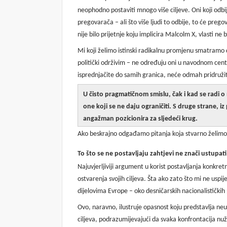
neophodno postaviti mnogo više ciljeve. Oni koji odbi
pregovarača – ali što više ljudi to odbije, to će pre
nije bilo prijetnje koju implicira Malcolm X, vlasti ne
Mi koji želimo istinski radikalnu promjenu smatramo
politički održivim – ne određuju oni u navodnom centru
isprednjačite do samih granica, neće odmah pridružiti i
U čisto pragmatičnom smislu, čak i kad se radi o 
one koji se ne daju ograničiti. S druge strane, i
angažman pozicionira za sljedeći krug.
Ako beskrajno odgađamo pitanja koja stvarno želimo 
To što se ne postavljaju zahtjevi ne znači ustupati
Najuvjerljiviji argument u korist postavljanja konkre
ostvarenja svojih ciljeva. Šta ako zato što mi ne uspi
dijelovima Evrope – oko desničarskih nacionalistički
Ovo, naravno, ilustruje opasnost koju predstavlja neus
ciljeva, podrazumijevajući da svaka konfrontacija nu