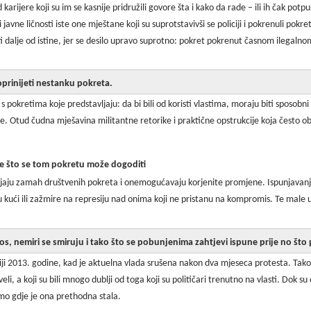
 karijere koji su im se kasnije pridružili govore šta i kako da rade – ili ih čak p
javne ličnosti iste one mještane koji su suprotstavivši se policiji i pokrenuli pokre
i dalje od istine, jer se desilo upravo suprotno: pokret pokrenut časnom ilegalnom
prinijeti nestanku pokreta.
pokretima koje predstavljaju: da bi bili od koristi vlastima, moraju biti sposobni p
e. Otud čudna mješavina militantne retorike i praktične opstrukcije koja često o
e što se tom pokretu može dogoditi
ubijaju zamah društvenih pokreta i onemogućavaju korjenite promjene. Ispunjavan
kući ili zažmire na represiju nad onima koji ne pristanu na kompromis. Te male 
s, nemiri se smiruju i tako što se pobunjenima zahtjevi ispune prije no što
i 2013. godine, kad je aktuelna vlada srušena nakon dva mjeseca protesta. Tako s
li, a koji su bili mnogo dublji od toga koji su političari trenutno na vlasti. Dok 
amo gdje je ona prethodna stala.