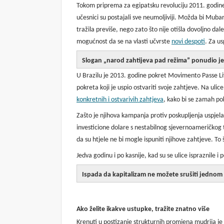
Tokom priprema za egipatsku revoluciju 2011. godine,
učesnici su postajali sve neumoljiviji. Možda bi Mubara
tražila previše, nego zato što nije otišla dovoljno dal
mogućnost da se na vlasti učvrste
novi despoti
. Za us
Slogan „narod zahtijeva pad režima” ponudio je p
U Brazilu je 2013. godine pokret Movimento Passe L
pokreta koji je uspio ostvariti svoje zahtjeve. Na ulice 
konkretnih i ostvarivih zahtjeva
, kako bi se zamah po
Zašto je njihova kampanja protiv poskupljenja uspjela
investicione dolare s nestabilnog sjevernoameričkog tr
da su htjele ne bi mogle ispuniti njihove zahtjeve. T
Jedva godinu i po kasnije, kad su se ulice ispraznile i
Ispada da kapitalizam ne možete srušiti jedno
Ako želite ikakve ustupke,
tražite znatno
više
Krenuti u postizanje strukturnih promjena mudrija je s