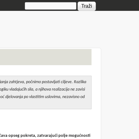
Search form
anja zahtjeva, počnimo postavljati ciljeve. Razlika
iku vladajućih sila, a njihova realizacija ne zavisi
moć djelovanja po vlastitim uslovima, nezavisno od
čava opseg pokreta, zatvarajući polje mogućnosti