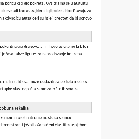
otpuna poriču kao dio pokreta. Ova drama se u augustu
t oklevetali kao autsajdere koji pokret iskorištavaju za
 aktivnošću autsajderi su htjeli preoteti da bi ponovo
okoriti svoje drugove, ali njihove usluge ne bi bile ni
bilježava takve figure: za napredovanje im treba
je malih zahtjeva može poslužiti za podjelu moćnog
ustupke vlast dopušta samo zato što ih smatra
 pobuna eskalira.
u nemiri prekinuti prije no što su se mogli
su demonstranti još bili ošamućeni vlastitim uspjehom,