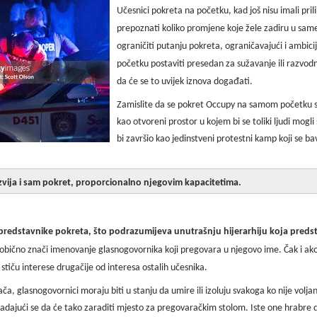
Učesnici pokreta na početku, kad još nisu imali pri
prepoznati koliko promjene koje žele zadiru u same
ograničiti putanju pokreta, ograničavajući i ambici
početku postaviti presedan za sužavanje ili razvo
da će se to uvijek iznova događati.
Zamislite da se pokret Occupy na samom početku slož
kao otvoreni prostor u kojem bi se toliki ljudi mogli s
bi završio kao jedinstveni protestni kamp koji se 
razvija i sam pokret, proporcionalno njegovim kapacitetima.
 predstavnike pokreta, što podrazumijeva unutrašnju hijerarhiju koja predst
obično znači imenovanje glasnogovornika koji pregovara u njegovo ime. Čak i ako
 stiču interese drugačije od interesa ostalih učesnika.
ača, glasnogovornici moraju biti u stanju da umire ili izoluju svakoga ko nije volj
dajući se da će tako zaraditi mjesto za pregovaračkim stolom. Iste one hrabre 