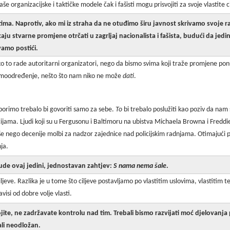
še organizacijske i taktičke modele čak i fašisti mogu prisvojiti za svoje vlastite c
tima. Naprotiv, ako mi iz straha da ne otuđimo širu javnost skrivamo svoje r
ekaju stvarne promjene otrčati u zagrljaj nacionalista i fašista, budući da j
vamo postići.
o rade autoritarni organizatori, nego da bismo svima koji traže promjene ponudil
samoodređenje, nešto što nam niko ne može
dati
.
borimo trebalo bi govoriti samo za sebe.
To
bi trebalo poslužiti kao poziv da nam 
icijama. Ljudi koji su u Fergusonu i Baltimoru na ubistva Michaela Browna i Freddieja
više nego decenije molbi za nadzor zajednice nad policijskim radnjama. Otimajući p
ja.
de ovaj jedini, jednostavan zahtjev:
S nama nema šale
.
jeve. Razlika je u tome što ciljeve postavljamo po vlastitim uslovima, vlastitim t
avisi od dobre volje vlasti.
jite, ne zadržavate kontrolu nad tim. Trebali bismo razvijati moć djelovanja 
li neodložan.