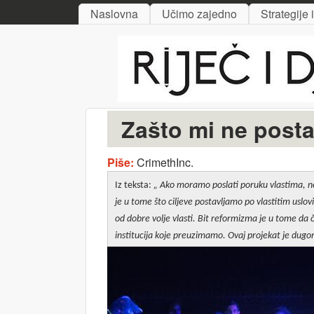
MAIN MENU
Naslovna
Učimo zajedno
Strategije 
Riječ
i djelo
Zašto mi ne postav
Piše:
CrimethInc.
Iz teksta:
„
Ako moramo poslati poruku vlastima, ne
je u tome što ciljeve postavljamo po vlastitim uslovi
od dobre volje vlasti.
Bit reformizma je u tome da č
institucija koje preuzimamo. Ovaj projekat je dugo