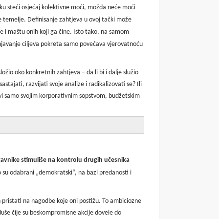
liku steći osjećaj kolektivne moći, možda neće moći
 temelje. Definisanje zahtjeva u ovoj tački može
je i maštu onih koji ga čine. Isto tako, na samom
dnjavanje ciljeva pokreta samo povećava vjerovatnoću
io oko konkretnih zahtjeva – da li bi i dalje služio
astajati, razvijati svoje analize i radikalizovati se? Ili
bavi samo svojim korporativnim sopstvom, budžetskim
avnike stimuliše na kontrolu drugih učesnika
 su odabrani „demokratski“, na bazi predanosti i
an pristati na nagodbe koje oni postižu. To ambiciozne
duše čije su beskompromisne akcije dovele do