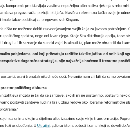
jaju kompromis predstavljaju vlastima nepoželjnu alternativu rješenja s reformisti
govaračeva pregovaračka pozicija biti jača. Klasična referentna tačka ovdje je od
 bi imale takav podsticaj za pregovore s dr Kingom.
 da ništa ne možemo dobiti razvodnjavanjem svojih želja za javnom potrošnjom. 
 političkog spektra, nego oni izvan njega. Što je šira distribucija opcija, to se 
 drugi, ali ih saznanje da su neki voljni istaknuti taj plan može ohrabriti da i sam
malim pobjedama, oni koji prihvataju različite taktike jači su od onih koji ogr
z perspektive dugoročne strategije, nije najvažnije hoćemo li trenutno postić
postaviti, pravi trenutak nikad neće doći. Ne smije nam cilj biti da samo osvaj
 prostor političkog
diskursa
tnih zahtjeva možda je taj da će zahtjeve, ako ih mi ne postavimo, postaviti nek
jevamo postaviti zahtjeve ljudi na kraju zbiju redove oko liberalne reformističke 
h programa?
pjeh da onima s kojima dijelimo ulice izrazimo svoje vizije transformacije. Pogreš
žno teži oslobođenju. U
Ukrajini
, gdje su iste napetosti i zamah koji su doveli do 