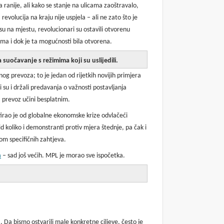
ranije, ali kako se stanje na ulicama zaoštravalo,
evolucija na kraju nije uspjela – ali ne zato što je
 su na mjestu, revolucionari su ostavili otvorenu
cama i dok je ta mogućnosti bila otvorena.
suočavanje s režimima koji su uslijedili.
og prevoza; to je jedan od rijetkih novijih primjera
ali su i držali predavanja o važnosti postavljanja
 prevoz učini besplatnim.
itirao je od globalne ekonomske krize odvlačeći
id koliko i demonstranti protiv mjera štednje, pa čak i
om specifičnih zahtjeva.
a
– sad još većih. MPL je morao sve ispočetka.
a. Da bismo ostvarili male konkretne ciljeve, često je