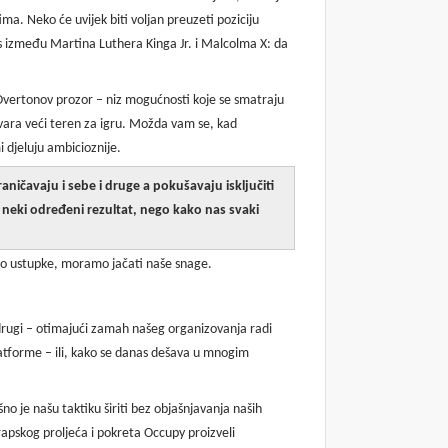
ma. Neko će uvijek biti voljan preuzeti poziciju
nos između Martina Luthera Kinga Jr. i Malcolma X: da
Overtonov prozor – niz mogućnosti koje se smatraju
otvara veći teren za igru. Možda vam se, kad
i djeluju ambicioznije.
aničavaju i sebe i druge a pokušavaju isključiti
i neki određeni rezultat, nego kako nas svaki
amo ustupke, moramo jačati naše snage.
o drugi – otimajući zamah našeg organizovanja radi
platforme – ili, kako se danas dešava u mnogim
no je našu taktiku širiti bez objašnjavanja naših
Arapskog proljeća i pokreta Occupy proizveli