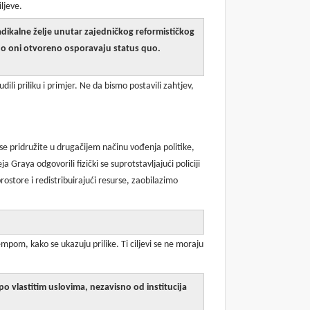
iljeve.
adikalne želje unutar zajedničkog reformističkog
edino oni otvoreno osporavaju status quo.
i priliku i primjer. Ne da bismo postavili zahtjev,
se pridružite u drugačijem načinu vođenja politike,
 Graya odgovorili fizički se suprotstavljajući policiji
rostore i redistribuirajući resurse, zaobilazimo
empom, kako se ukazuju prilike. Ti ciljevi se ne moraju
po vlastitim uslovima, nezavisno od institucija