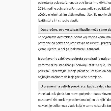
pokretanja pokreta iznenada otkriju da im aktivisti od
2014. godine odigrala u Fergusonu, gdje su političari i 
učešće u kriminalnim aktivnostima. Što nije moglo bit
legitimizirali institucije vlasti.
Dugoročno, ova vrsta pacifikacije može samo do
To objašnjava dvosmisleni odnos koji većina vođa ima s 
potrebne da pokret ne predstavlja neku vrstu prijetnj
vjetar u jedra, a oni ga ipak moraju zauzdati.
Ispunjavanje zahtjeva pokreta ponekad je najgor
Reforme služe stabilizaciji i očuvanju statusa quo, 
pokreta, uvjeravajući manje predane učesnike da odu 
najboljim načinom da izbjegne veće promjene.
U vremenima velikih preokreta, kada zavlada hao
Ponekad to izgleda kao prava pobjeda – kao u Slovenij
pozabaviti sistemskim problemima koji su do njih i dove
na vlast je došla nova vlada koja je samo nastavila t