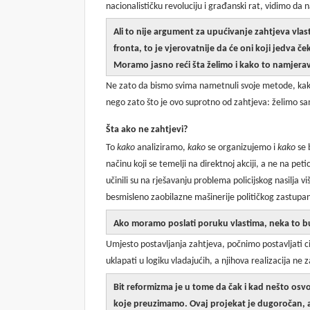
nacionalističku revoluciju i građanski rat, vidimo da na
Ali to nije argument za upućivanje zahtjeva vlas
fronta, to je vjerovatnije da će oni koji jedva č
Moramo jasno reći šta želimo i kako to namjera
Ne zato da bismo svima nametnuli svoje metode, kako t
nego zato što je ovo suprotno od zahtjeva: želimo 
Šta ako ne zahtjevi?
To
kako
analiziramo,
kako
se organizujemo i
kako
se 
načinu koji se temelji na direktnoj akciji, a ne na pet
učinili su na rješavanju problema policijskog nasilja 
besmisleno zaobilazne mašinerije političkog zastupan
Ako moramo poslati poruku vlastima, neka to bu
Umjesto postavljanja zahtjeva, počnimo postavljati cil
uklapati u logiku vladajućih, a njihova realizacija ne z
Bit reformizma je u tome da čak i kad nešto osvo
koje preuzimamo. Ovaj projekat je dugoročan, a