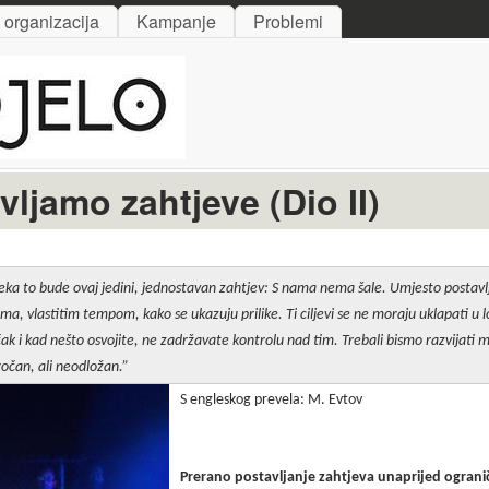
Skip to main content
i organizacija
Kampanje
Problemi
ljamo zahtjeve (Dio II)
ka to bude ovaj jedini, jednostavan zahtjev: S nama nema šale.
Umjesto postavlj
ma, vlastitim tempom, kako se ukazuju prilike. Ti ciljevi se ne moraju uklapati u log
ak i kad nešto osvojite, ne zadržavate kontrolu nad tim. Trebali bismo razvijati 
ročan, ali neodložan.”
S engleskog prevela: M. Evtov
Prerano postavljanje zahtjeva unaprijed ograni