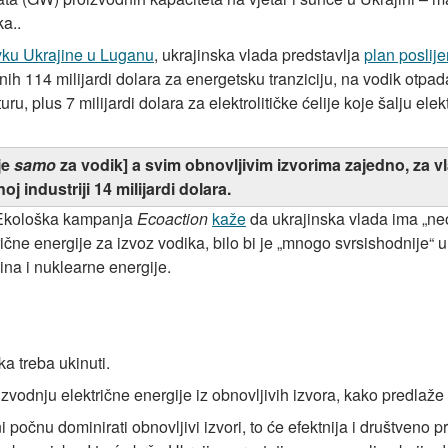
a..
vku Ukrajine u Luganu
, ukrajinska vlada predstavlja
plan poslij
h 114 milijardi dolara za energetsku tranziciju, na vodik otpada
uru, plus 7 milijardi dolara za elektrolitičke ćelije koje šalju ele
je
samo
za vodik] a svim obnovljivim izvorima zajedno, za vla
oj industriji 14 milijardi dolara.
o. Ekološka kampanja
Ecoaction
kaže
da ukrajinska vlada ima „ne
ične energije za izvoz vodika, bilo bi je „mnogo svrsishodnije“ u
lina i nuklearne energije.
ka treba ukinuti.
izvodnju električne energije iz obnovljivih izvora, kako predlaže
očnu dominirati obnovljivi izvori, to će efektnija i društveno p