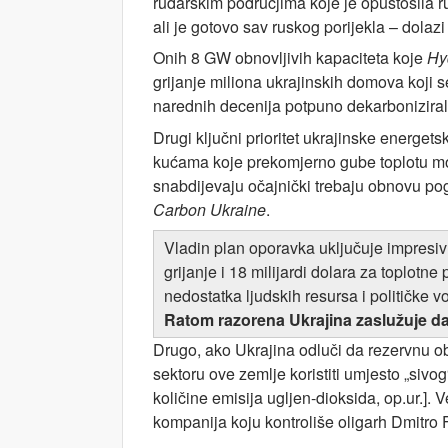
rudarskim područjima koje je opustošila ru
ali je gotovo sav ruskog porijekla – dolazi
Onih 8 GW obnovljivih kapaciteta koje
Hy
grijanje miliona ukrajinskih domova koji se
narednih decenija potpuno dekarbonizirala 
Drugi ključni prioritet ukrajinske energetsk
kućama koje prekomjerno gube toplotu mora 
snabdijevaju očajnički trebaju obnovu po
Carbon Ukraine
.
Vladin plan oporavka uključuje impresivn
grijanje i 18 milijardi dolara za toplot
nedostatka ljudskih resursa i političke vo
Ratom razorena Ukrajina zaslužuje da
Drugo, ako Ukrajina odluči da rezervnu obn
sektoru ove zemlje koristiti umjesto „sivo
količine emisija ugljen-dioksida, op.ur.]. 
kompanija koju kontroliše oligarh Dmitro F