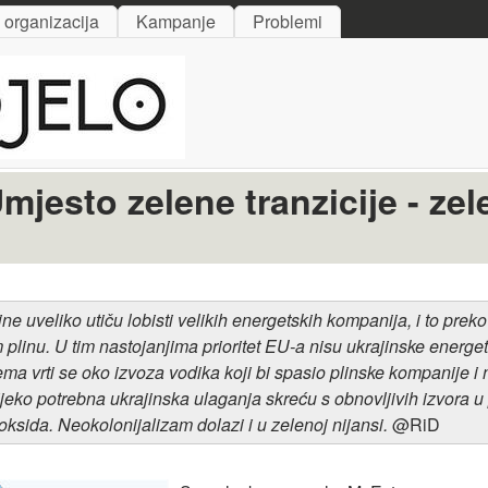
Skip to main content
i organizacija
Kampanje
Problemi
jesto zelene tranzicije - zel
ne uveliko utiču lobisti velikih energetskih kompanija, i to pre
plinu. U tim nastojanjima prioritet EU-a nisu ukrajinske energet
ma vrti se oko izvoza vodika koji bi spasio plinske kompanije i n
ijeko potrebna ukrajinska ulaganja skreću s obnovljivih izvora u 
oksida. Neokolonijalizam dolazi i u zelenoj nijansi.
@RiD