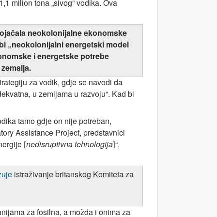
,1 milion tona „sivog“ vodika. Ova
 bi ojačala neokolonijalne ekonomske
 bi „neokolonijalni energetski model
nomske i energetske potrebe
 zemalja.
ategiju za vodik, gdje se navodi da
dekvatna, u zemljama u razvoju“. Kad bi
odika tamo gdje on nije potreban,
tory Assistance Project, predstavnici
energije
nedisruptivna tehnologija
“,
[
]
zuje
istraživanje britanskog Komiteta za
panijama za fosilna, a možda i onima za