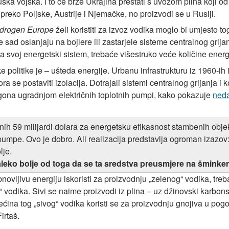
ska vojska. I to će brže Ukrajina prestati s uvozom plina koji od
 preko Poljske, Austrije i Njemačke, no proizvodi se u Rusiji.
drogen Europe
želi koristiti za izvoz vodika moglo bi umjesto t
 sad oslanjaju na bojlere ili zastarjele sisteme centralnog grijanj
svoj energetski sistem, trebaće višestruko veće količine energij
e politike je – ušteda energije. Urbanu infrastrukturu iz 1960-ih i
se postaviti izolacija. Dotrajali sistemi centralnog grijanja i 
gona ugradnjom električnih toplotnih pumpi, kako pokazuje
neda
ih 59 milijardi dolara za energetsku efikasnost stambenih objeka
ne pumpe. Ovo je dobro. Ali realizacija predstavlja ogroman izazo
lje.
leko bolje od toga da se ta sredstva preusmjere na šminker
ovljivu energiju iskoristi za proizvodnju „zelenog“ vodika, treba
g“ vodika. Sivi se naime proizvodi iz plina – uz džinovski karbo
Većina tog „sivog“ vodika koristi se za proizvodnju gnojiva u pog
irtaš.