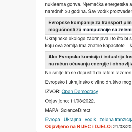
nuklearna goriva. Njemačka energetska 
narednih 20 godina. Sav vodik proizveden 
Evropske kompanije za transport plina
mogućnosti za
manipulacije sa zele
Ukrajinske ekologe zabrinjava i to što bi s
koju ova zemlja ima znatne kapacitete – što
Ako Evropska komisija i industrija fos
na račun očuvanja energije i obnovljiv
Ne smije im se dopustiti da ratom razoren
Evropsko i ukrajinsko civilno društvo mogu 
IZVOR:
Open Democracy
Objavljeno: 11/08/2022.
MAPA: ScienceDirect
Evropa
Ukrajina
vodik
zelena tranzicij
Objavljeno na RIJEČ i DJELO:
21/08/20