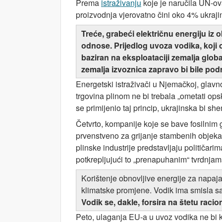
Prema
istraživanju
koje je naručila UN-ov
proizvodnja vjerovatno čini oko 4% ukraji
Treće, grabeći električnu energiju iz 
odnose. Prijedlog uvoza vodika, koji 
baziran na eksploataciji zemalja glo
zemalja izvoznica zapravo bi bile podr
Energetski istraživači u Njemačkoj, glav
trgovina plinom ne bi trebala „ometati o
se primijenio taj princip, ukrajinska bi sh
Četvrto, kompanije koje se bave fosilnim g
prvenstveno za grijanje stambenih objek
plinske industrije predstavljaju političari
potkrepljujući to „prenapuhanim“ tvrdnjama
Korištenje obnovljive energije za napaj
klimatske promjene. Vodik ima smisla s
Vodik se, dakle, forsira na štetu racio
Peto, ulaganja EU-a u uvoz vodika ne bi ko