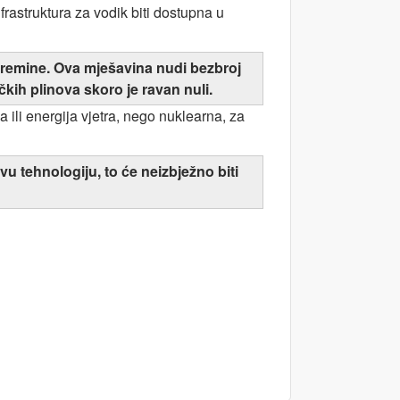
rastruktura za vodik biti dostupna u
apremine. Ova mješavina nudi bezbroj
čkih plinova skoro je ravan nuli.
a ili energija vjetra, nego nuklearna, za
u tehnologiju, to će neizbježno biti