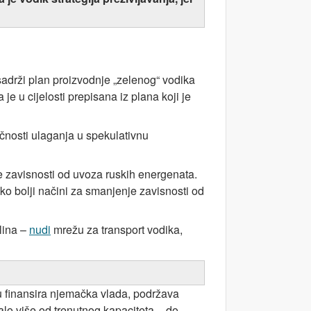
sadrži plan proizvodnje „zelenog“ vodika
a je u cijelosti prepisana iz plana koji je
čnosti ulaganja u spekulativnu
e zavisnosti od uvoza ruskih energenata.
ko bolji načini za smanjenje zavisnosti od
lina –
nudi
mrežu za transport vodika,
ju finansira njemačka vlada, podržava
alo više od trenutnog kapaciteta – do