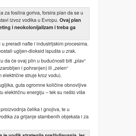
za fosilna goriva, forsira plan da se u
stavi izvoz vodika u Evropu.
Ovaj plan
ting i neokolonijalizam i treba ga
i u preradi nafte i industrijskim procesima.
ostali ugljen-dioksid ispušta u zrak.
u da će ovaj plin u budućnosti biti „plav“
 zarobljen i pohranjen) ili „zelen“
električne struje kroz vodu).
z ugljika, guta ogromne količine obnovljive
tu električnu energiju – tek su nešto više
proizvodnja čelika i gnojiva, te u
 vodika za grijanje stambenih objekata i za
je vodik strategija preživljavanja, jer