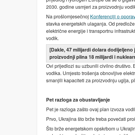
2030. godine usmjeri za proizvodnju vodik
Na prošlomjesečnoj
Konferenciji o opora
stavka energetskih ulaganja. Od predloženi
električne energije i transportnu infrastrukt
vodik.
[Dakle, 47 milijardi dolara dodijeljeno 
proizvodnji plina 18 milijardi i nuklearn
Ovi prijedlozi su uzbunili civilno društv
vodika. Umjesto trošenja obnovljive elektr
smanjili kapaciteti za proizvodnju uglja, p
Pet razloga za obustavljanje
Pet je razloga zašto ovaj plan izvoza vodi
Prvo, Ukrajina što brže treba povećati pro
Što brže energetskom opskrbom u Ukrajini p