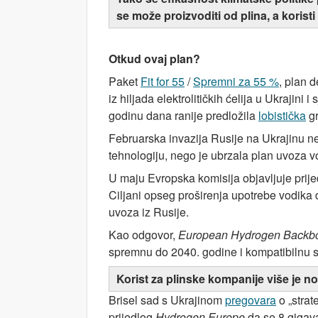
se može proizvoditi od plina, a koristi 
Otkud ovaj plan?
Paket
Fit for 55
/
Spremni za 55 %
, plan 
iz hiljada elektrolitičkih ćelija u Ukrajini 
godinu dana ranije predložila
lobistička
g
Februarska invazija Rusije na Ukrajinu n
tehnologiju, nego je ubrzala plan uvoza v
U maju Evropska komisija objavljuje prij
Ciljani opseg proširenja upotrebe vodika d
uvoza iz Rusije.
Kao odgovor,
European Hydrogen Backb
spremnu do 2040. godine i kompatibilnu 
Korist za plinske kompanije više je n
Brisel sad s Ukrajinom
pregovara
o „strat
prijedlog
Hydrogen Europe
da se 8 gigava