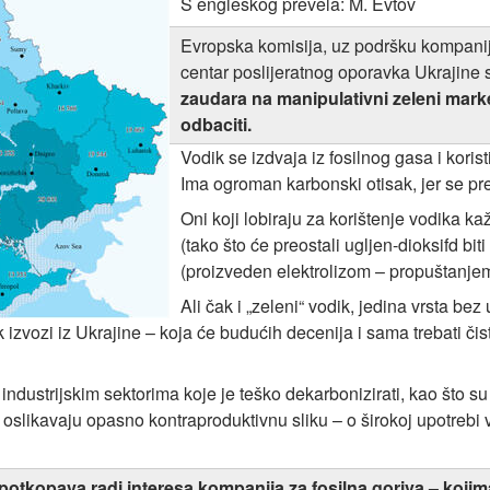
S engleskog prevela: M. Evtov
Evropska komisija, uz podršku kompanija 
centar poslijeratnog oporavka Ukrajine 
zaudara na manipulativni zeleni marke
odbaciti.
Vodik se izdvaja iz fosilnog gasa i korist
Ima ogroman karbonski otisak, jer se pre
Oni koji lobiraju za korištenje vodika kaž
(tako što će preostali ugljen-dioksifd biti
(proizveden elektrolizom – propuštanjem 
Ali čak i „zeleni“ vodik, jedina vrsta be
k izvozi iz Ukrajine – koja će budućih decenija i sama trebati čis
industrijskim sektorima koje je teško dekarbonizirati, kao što su 
ti oslikavaju opasno kontraproduktivnu sliku – o širokoj upotrebi
potkopava radi interesa kompanija za fosilna goriva – kojima 