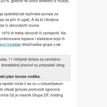
 2016. godine ne uvozi direktno iz Rusije,
oga opskrbljivati toplinske pumpe za
a na plin ili ugalj. A da bi Ukrajina
e iz obnovljivih izvora.
 1970-ih treba obnoviti ili zamijeniti. Na
kombinovane toplane i elektrane koje ih
vni izvještaj
istraživačke grupe
Low
ta, 11 milijardi dolara za centralno
v: dosadašnji planovi su propadali zbog
ski plan izvoza vodika.
 ispitati može li se on u industrijskom
nski otisak [proces proizvodi ogromne
onima čiji je vlasnik Grupa DF, holding