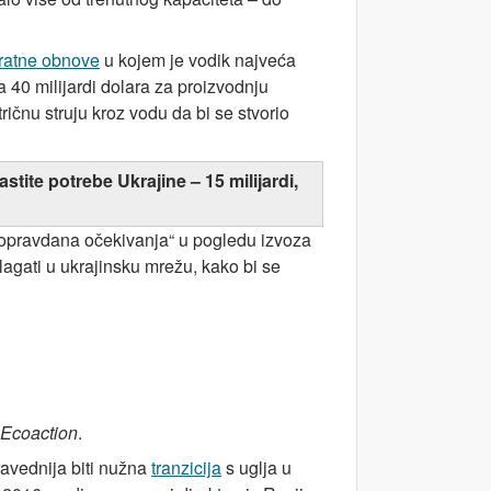
eratne obnove
u kojem je vodik najveća
 40 milijardi dolara za proizvodnju
ktričnu struju kroz vodu da bi se stvorio
stite potrebe Ukrajine – 15 milijardi,
opravdana očekivanja“ u pogledu izvoza
lagati u ukrajinsku mrežu, kako bi se
Ecoaction
.
ravednija biti nužna
tranzicija
s uglja u