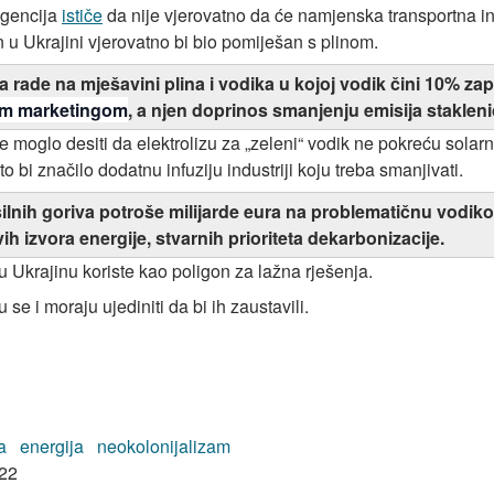
agencija
ističe
da nije vjerovatno da će namjenska transportna inf
u Ukrajini vjerovatno bi bio pomiješan s plinom.
 rade na mješavini plina i vodika u kojoj vodik čini 10% z
nim marketingom
, a njen doprinos smanjenju emisija stakleni
e moglo desiti da elektrolizu za „zeleni“ vodik ne pokreću solarn
 bi značilo dodatnu infuziju industriji koju treba smanjivati.
ilnih goriva potroše milijarde eura na problematičnu vodikov
ih izvora energije, stvarnih prioriteta dekarbonizacije.
u Ukrajinu koriste kao poligon za lažna rješenja.
se i moraju ujediniti da bi ih zaustavili.
a
energija
neokolonijalizam
22