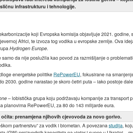
sličnu infrastrukturu i tehnologije.
dekarbonizacije koji Evropska komisija objavljuje 2021. godine, 
i sjevernoj Africi, te izvoza tog vodika u evropske zemlje. Ova idej
rupa
Hydrogen Europe
.
e samo da nije poslužila kao povod za razmišljanje o problemati
odika.
edloge energetske politike
RePowerEU
, fokusirane na smanjenj
o 2030. godine narastao je skoro četiri puta – iako postoje dale
one
– lobistička grupa koju podržavaju kompanije za transport p
sa planovima RePowerEU, za 80 do 143 milijarde eura.
o očita: prenamjena njihovih cjevovoda za novo gorivo.
eškom partnerstvu” za vodik i biometan. A povezana
studija
, ko
ta (GW) proizvodnih kapaciteta na vjetar i sunce u Ukrajini – m