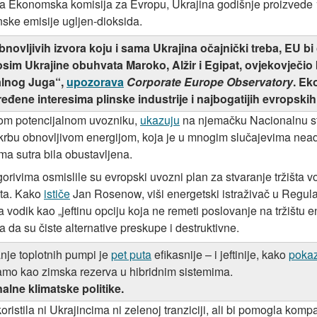
a Ekonomska komisija za Evropu, Ukrajina godišnje proizvede 1
nske emisije ugljen-dioksida.
obnovljivih izvora koju i sama Ukrajina očajnički treba, EU
osim Ukrajine obuhvata Maroko, Alžir i Egipat, ovjekovječio
balnog Juga“,
upozorava
Corporate Europe Observatory
.
Eko
eđene interesima plinske industrije i najbogatijih evropskih
nom potencijalnom uvozniku,
ukazuju
na njemačku Nacionalnu str
pskrbu obnovljivom energijom, koja je u mnogim slučajevima nea
ema sutra bila obustavljena.
orivima osmislile su evropski uvozni plan za stvaranje tržišta v
ata. Kako
ističe
Jan Rosenow, viši energetski istraživač u Regula
ma vodik kao „jeftinu opciju koja ne remeti poslovanje na tržištu 
 da su čiste alternative preskupe i destruktivne.
anje toplotnih pumpi je
pet puta
efikasnije – i jeftinije, kako
poka
amo kao zimska rezerva u hibridnim sistemima.
nalne klimatske politike.
ristila ni Ukrajincima ni zelenoj tranziciji, ali bi pomogla kom