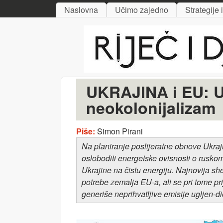
MAIN MENU
Naslovna
Učimo zajedno
Strategije 
Riječ
i djelo
UKRAJINA i EU: Um
neokolonijalizam
Piše:
Simon Pirani
Na planiranje poslijeratne obnove Ukraji
osloboditi energetske ovisnosti o ruskom 
Ukrajine na čistu energiju. Najnovija she
potrebe zemalja EU-a, ali se pri tome pr
generiše neprihvatljive emisije ugljen-di