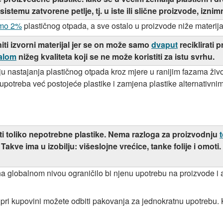
sistemu zatvorene petlje, tj. u iste ili slične proizvode, iznim
mo 2%
plastičnog otpada, a sve ostalo u proizvode niže materij
ti izvorni materijal jer se on može samo
dvaput
reciklirati 
jalom
nižeg kvaliteta koji se ne može koristiti za istu svrhu.
anju nastajanja plastičnog otpada kroz mjere u ranijim fazama živ
potreba već postojeće plastike i zamjena plastike alternativnim 
ti toliko nepotrebne plastike. Nema razloga za proizvodnju
ti. Takve ima u izobilju: višeslojne vrećice, tanke folije i omot
na globalnom nivou ograničilo bi njenu upotrebu na proizvode i 
, pri kupovini možete odbiti pakovanja za jednokratnu upotrebu.