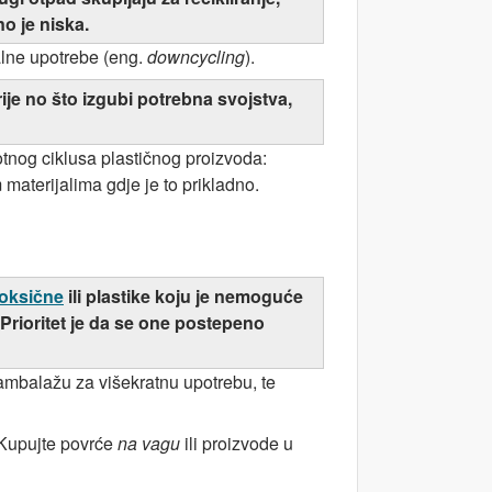
no je niska.
alne upotrebe (eng.
downcycling
).
prije no što izgubi potrebna svojstva,
otnog ciklusa plastičnog proizvoda:
materijalima gdje je to prikladno.
toksične
ili plastike koju je nemoguće
i. Prioritet je da se one postepeno
ambalažu za višekratnu upotrebu, te
 Kupujte povrće
na vagu
ili proizvode u