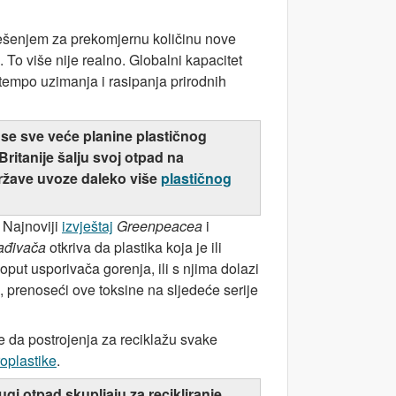
ješenjem za prekomjernu količinu nove
 To više nije realno. Globalni kapacitet
 tempo uzimanja i rasipanja prirodnih
se sve veće planine plastičnog
ritanije šalju svoj otpad na
 države uvoze daleko više
plastičnog
 Najnoviji
izvještaj
Greenpeacea
i
ađivača
otkriva da plastika koja je ili
put usporivača gorenja, ili s njima dolazi
e, prenoseći ove toksine na sljedeće serije
 da postrojenja za reciklažu svake
roplastike
.
ugi otpad skupljaju za recikliranje,