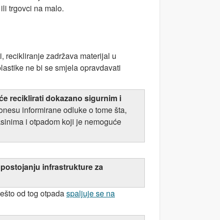
li trgovci na malo.
 recikliranje zadržava materijal u
astike ne bi se smjela opravdavati
uće reciklirati dokazano sigurnim i
nesu informirane odluke o tome šta,
a toksinima i otpadom koji je nemoguće
 postojanju infrastrukture za
 Nešto od tog otpada
spaljuje se na