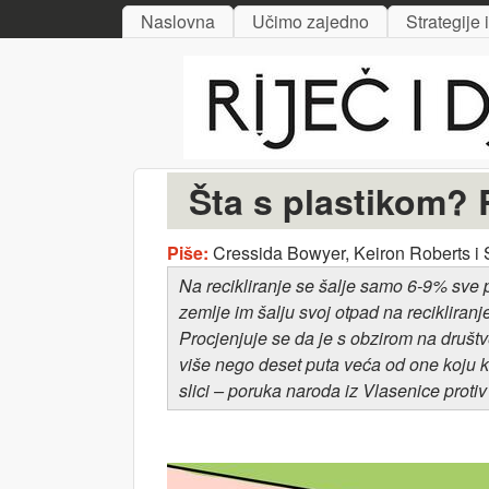
MAIN MENU
Naslovna
Učimo zajedno
Strategije 
Riječ
i djelo
Šta s plastikom? R
Piše:
Cressida Bowyer, Keiron Roberts i
Na recikliranje se šalje samo 6-9% sve 
zemlje im šalju svoj otpad na recikliranj
Procjenjuje se da je s obzirom na društ
više nego deset puta veća od one koju ku
slici – poruka naroda iz Vlasenice prot