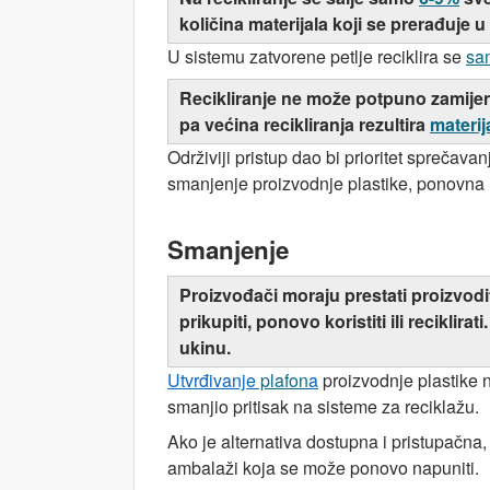
količina materijala koji se prerađuje u 
U sistemu zatvorene petlje reciklira se
sa
Recikliranje ne može potpuno zamijeni
pa većina recikliranja rezultira
materi
Održiviji pristup dao bi prioritet sprečav
smanjenje proizvodnje plastike, ponovna u
Smanjenje
Proizvođači moraju prestati proizvodi
prikupiti, ponovo koristiti ili reciklira
ukinu.
Utvrđivanje
plafon
a
proizvodnje plastike 
smanjio pritisak na sisteme za reciklažu.
Ako je alternativa dostupna i pristupačna
ambalaži koja se može ponovo napuniti.