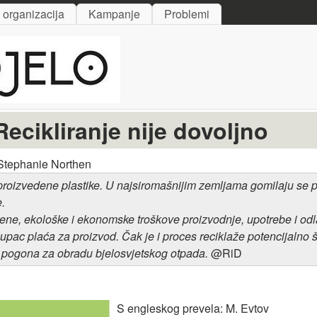
Skip to main content
i organizacija
Kampanje
Problemi
ecikliranje nije dovoljno
 Stephanie Northen
proizvedene plastike. U najsiromašnijim zemljama gomilaju se p
e.
vene, ekološke i ekonomske troškove proizvodnje, upotrebe i odl
pac plaća za proizvod. Čak je i proces reciklaže potencijalno šk
iv pogona za obradu bjelosvjetskog otpada.
@RiD
S engleskog prevela: M. Evtov