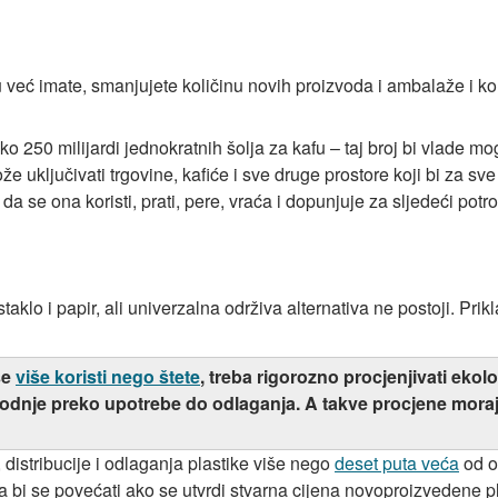
 već imate, smanjujete količinu novih proizvoda i ambalaže i kol
oko 250 milijardi jednokratnih šolja za kafu – taj broj bi vlade
že uključivati trgovine, kafiće i sve druge prostore koji bi za s
da se ona koristi, prati, pere, vraća i dopunjuje za sljedeći potro
staklo i papir, ali univerzalna održiva alternativa ne postoji. Pri
se
više koristi nego štete
, treba rigorozno procjenjivati ekol
vodnje preko upotrebe do odlaganja. A takve procjene moraju
 distribucije i odlaganja plastike više nego
deset puta veća
od o
i se povećati ako se utvrdi stvarna cijena novoproizvedene plas