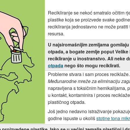
Recikliranje se nekoć smatralo očitim r
plastike koja se proizvede svake godine.
recikliranja jednostavno ne može pratiti
resursa.
U najsiromašnijim zemljama gomilaju 
otpada, a bogate zemlje poput Velike B
recikliranje u inostranstvo. Ali neke
otpada
nego što mogu reciklirati.
Probleme stvara i sam proces reciklaže.
Međunarodne mreže za eliminaciju zag
napravljena s toksičnim hemikalijama, po
u kontakt, kontaminira i proces reciklaž
plastičnog otpada.
Još jedno nedavno istraživanje pokazuje
godine ispuste u okoliš
stotine tona mik
 proizvedene plastike. Iako se u većini zemalja plastični i dr