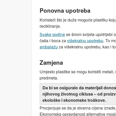
Ponovna upotreba
Koristeći što je duže moguće plastiku koju
recikliranje.
Svake godine
se širom svijeta upotrijebi 
čaša i boca za
višekratnu upotrebu
. To mo
ambalažu
za višekratnu upotrebu, kao i to 
Zamjena
Umjesto plastike se mogu koristiti metali, 
predmeta.
Da bi se osiguralo da materijali dono
njihovog životnog ciklusa – od proiz
ekološke i ekonomske troškove.
Procjenjuje se da je stvarna cijena izrade,
Ekonomska opravdanost alternative mogla b