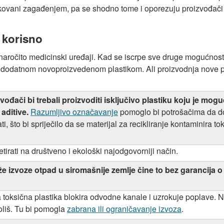
kovani zagađenjem, pa se shodno tome i oporezuju proizvođači i
i korisno
naročito medicinski uređaji. Kad se iscrpe sve druge mogućnosti,
 dodatnom novoproizvedenom plastikom. Ali proizvodnja nove pl
vođači bi trebali proizvoditi isključivo plastiku koju je mog
aditive.
Razumljivo označavanje
pomoglo bi potrošačima da do
irati, što bi spriječilo da se materijal za recikliranje kontaminir
retirati na društveno i ekološki najodgovorniji način.
aže izvoze otpad u siromašnije zemlje čine to bez garancija o
 a toksična plastika blokira odvodne kanale i uzrokuje poplave.
okoliš. Tu bi pomogla
zabrana ili ograničavanje izvoza
.