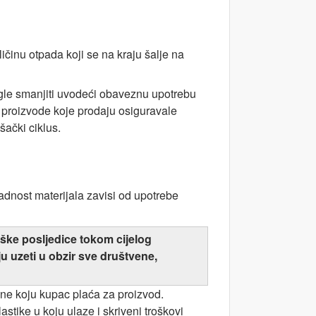
ičinu otpada koji se na kraju šalje na
 mogle smanjiti uvodeći obaveznu upotrebu
ve proizvode koje prodaju osiguravale
šački ciklus.
kladnost materijala zavisi od upotrebe
oške posljedice tokom cijelog
 uzeti u obzir sve društvene,
ne koju kupac plaća za proizvod.
tike u koju ulaze i skriveni troškovi