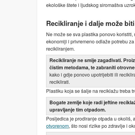
ekološke štete i ljudskog siromaštva uzro
Recikliranje i dalje može bit
Ne može se sva plastika ponovo koristiti, 
ekonomiji i privremeno odlaže potrebu za
recikliranjem.
Recikliranje ne smije zagađivati. Proiz
čistim metodama, te zabraniti otrovne 
kako i gdje ponovo upotrijebiti ili recikl
reciklirati.
Plastiku koja se šalje na reciklažu treba t
Bogate zemlje koje radi jeftine recikl
upravljanje tim otpadom.
Posljedica je prodiranje otpada u okoliš,
otvorenom
, što nosi rizike po zdravlje i 