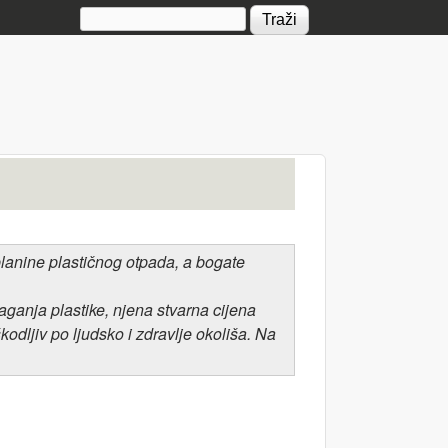
Search form
lanine plastičnog otpada, a bogate
aganja plastike, njena stvarna cijena
odljiv po ljudsko i zdravlje okoliša. Na