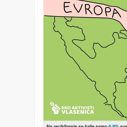
Na recikliranje se šalje samo
6-9%
sve