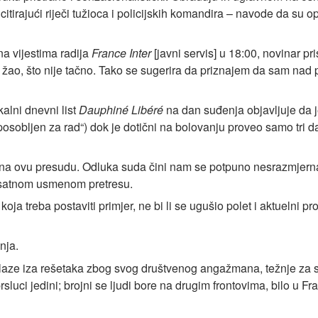
itirajući riječi tužioca i policijskih komandira – navode da su optu
a vijestima radija
France Inter
[javni servis] u 18:00, novinar pr
žao, što nije tačno. Tako se sugerira da priznajem da sam nad p
kalni dnevni list
Dauphiné Libéré
na dan suđenja objavljuje da je
bljen za rad“) dok je dotični na bolovanju proveo samo tri dan
 na ovu presudu. Odluka suda čini nam se potpuno nesrazmjerna
osatnom usmenom pretresu.
a treba postaviti primjer, ne bi li se ugušio polet i aktuelni pro
nja.
laze iza rešetaka zbog svog društvenog angažmana, težnje za s
luci jedini; brojni se ljudi bore na drugim frontovima, bilo u F