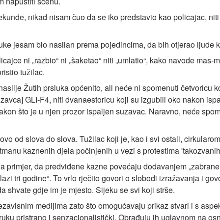
im napustiti scenu.
ekunde, nikad nisam čuo da se iko predstavio kao policajac, niti 
luke jesam bio nasilan prema pojedincima, da bih otjerao ljude 
 policajce ni „razbio“ ni „šaketao“ niti „umlatio“, kako navode 
istio tužilac.
nasilje Žutih prsluka općenito, ali neće ni spomenuti četvoricu ko
avca] GLI-F4, niti dvanaestoricu koji su izgubili oko nakon is
akon što je u njen prozor ispaljen suzavac. Naravno, neće spomi
ovo od slova do slova. Tužilac koji je, kao i svi ostali, cirkular
tmanu kaznenih djela počinjenih u vezi s protestima 'takozvanih 
 na primjer, da predviđene kazne povećaju dodavanjem „zabrane
azi tri godine“. To vrlo rječito govori o slobodi izražavanja i go
da shvate gdje im je mjesto. Sijeku se svi koji strše.
zavisnim medijima zato što omogućavaju prikaz stvari i s asp
 ruku pristrano i senzacionalistički. Obrađuju ih uglavnom na os