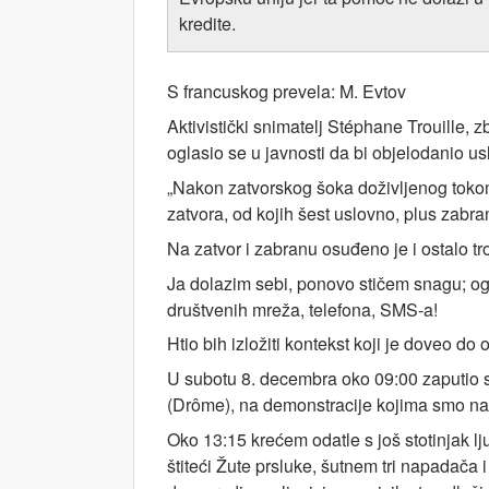
kredite.
S francuskog prevela: M. Evtov
Aktivistički snimatelj Stéphane Trouille,
oglasio se u javnosti da bi objelodanio u
„Nakon zatvorskog šoka doživljenog tokom 
zatvora, od kojih šest uslovno, plus zabr
Na zatvor i zabranu osuđeno je i ostalo tr
Ja dolazim sebi, ponovo stičem snagu; o
društvenih mreža, telefona, SMS-a!
Htio bih izložiti kontekst koji je doveo do
U subotu 8. decembra oko 09:00 zaputio
(Drôme), na demonstracije kojima smo nam
Oko 13:15 krećem odatle s još stotinjak l
štiteći Žute prsluke, šutnem tri napadača 