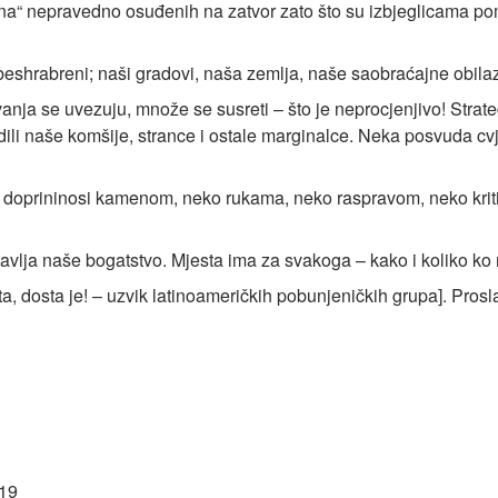
a“ nepravedno osuđenih na zatvor zato što su izbjeglicama po
 obeshrabreni; naši gradovi, naša zemlja, naše saobraćajne obilazn
ovanja se uvezuju, množe se susreti – što je neprocjenjivo! Strate
edili naše komšije, strance i ostale marginalce. Neka posvuda cvj
 doprininosi kamenom, neko rukama, neko raspravom, neko kri
stavlja naše bogatstvo. Mjesta ima za svakoga – kako i koliko ko
sta, dosta je! – uzvik latinoameričkih pobunjeničkih grupa]. Pros
19