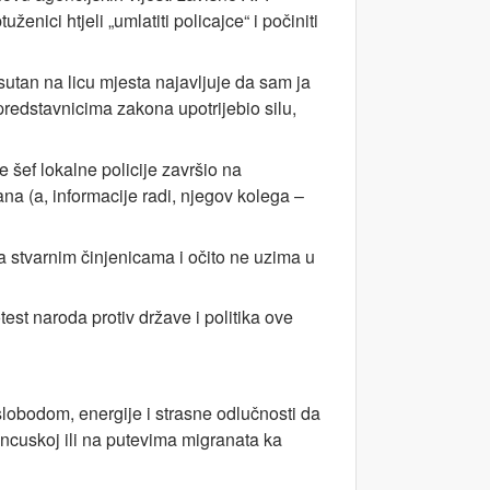
ženici htjeli „umlatiti policajce“ i počiniti
isutan na licu mjesta najavljuje da sam ja
redstavnicima zakona upotrijebio silu,
 šef lokalne policije završio na
a (a, informacije radi, njegov kolega –
 stvarnim činjenicama i očito ne uzima u
test naroda protiv države i politika ove
lobodom, energije i strasne odlučnosti da
rancuskoj ili na putevima migranata ka