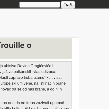
Search form
rouille o
nja ubistva Davida Dragičevića i
ivljaštvo balkanskih vlastodržaca.
lasti zapravo treba „samo“ kultivisati i
- europejski umivene, na isti način brane
i novac da se od nas brane, a od njih
sigurno ona da ne treba zazivati upomoć
nju elita kojima EU može prodavati skupe