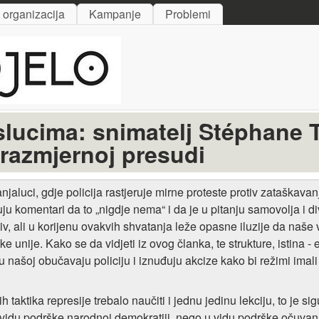
Skip to main content
i organizacija
Kampanje
Problemi
lucima: snimatelj Stéphane T
razmjernoj presudi
jaluci, gdje policija rastjeruje mirne proteste protiv zataškava
uju komentari da to „nigdje nema“ i da je u pitanju samovolja i d
iv, ali u korijenu ovakvih shvatanja leže opasne iluzije da naše v
ke unije. Kako se da vidjeti iz ovog članka, te strukture, istina 
 u našoj obučavaju policiju i iznuđuju akcize kako bi režimi imal
ih taktika represije trebalo naučiti i jednu jedinu lekciju, to je 
 vidu podrške narodnoj demokratiji, nego u vidu podrške očuva