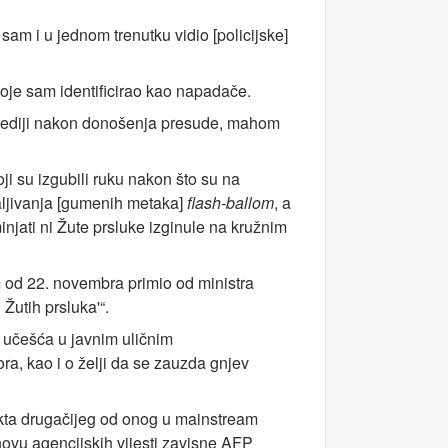
sam i u jednom trenutku vidio [policijske]
koje sam identificirao kao napadače.
mas-mediji nakon donošenja presude, mahom
ji su izgubili ruku nakon što su na
paljivanja [gumenih metaka]
flash-ballom
, a
njati ni Žute prsluke izginule na kružnim
om od 22. novembra primio od ministra
Žutih prsluka'“.
 učešća u javnim uličnim
vora, kao i o želji da se zauzda gnjev
ekta drugačijeg od onog u mainstream
novu agencijskih vijesti zavisne AFP