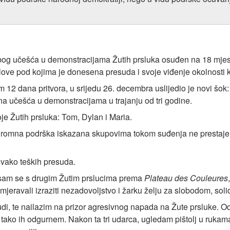
 zbog učešća u demonstracijama Žutih prsluka osuđen na 18 mjese
slove pod kojima je donesena presuda i svoje viđenje okolnosti 
12 dana pritvora, u srijedu 26. decembra uslijedio je novi šok
ana učešća u demonstracijama u trajanju od tri godine.
oje Žutih prsluka: Tom, Dylan i Maria.
gromna podrška iskazana skupovima tokom suđenja ne prestaje 
 ovako teških presuda.
 sam se s drugim Žutim prslucima prema
Plateau des Couleures
jeravali izraziti nezadovoljstvo i žarku želju za slobodom, sol
judi, te nailazim na prizor agresivnog napada na Žute prsluke. 
i tako ih odgurnem. Nakon ta tri udarca, ugledam pištolj u rukama