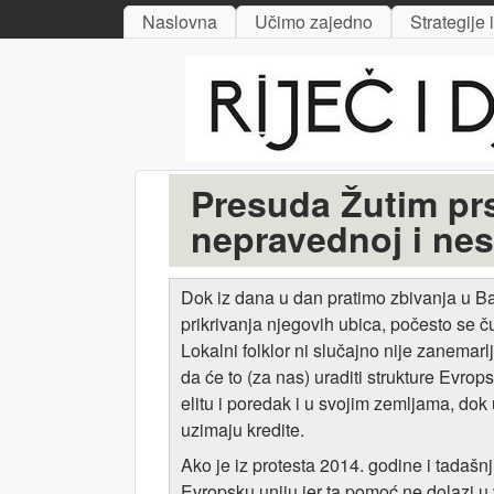
MAIN MENU
Naslovna
Učimo zajedno
Strategije 
Riječ
i djelo
Presuda Žutim prs
nepravednoj i nes
Dok iz dana u dan pratimo zbivanja u Ban
prikrivanja njegovih ubica, počesto se č
Lokalni folklor ni slučajno nije zanemarlj
da će to (za nas) uraditi strukture Evrops
elitu i poredak i u svojim zemljama, dok
uzimaju kredite.
Ako je iz protesta 2014. godine i tadašnj
Evropsku uniju jer ta pomoć ne dolazi u