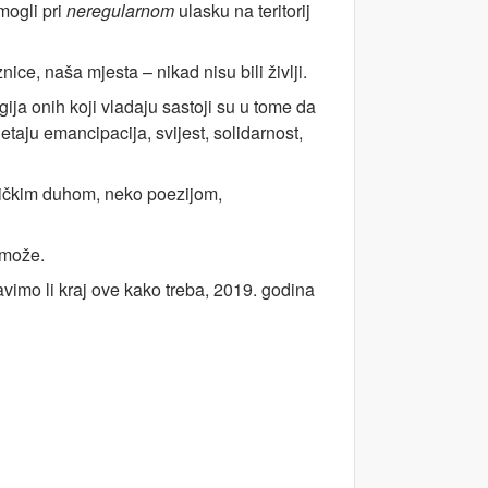
mogli pri
neregularnom
ulasku na teritorij
ice, naša mjesta – nikad nisu bili življi.
gija onih koji vladaju sastoji su u tome da
etaju emancipacija, svijest, solidarnost,
tičkim duhom, neko poezijom,
 može.
lavimo li kraj ove kako treba, 2019. godina