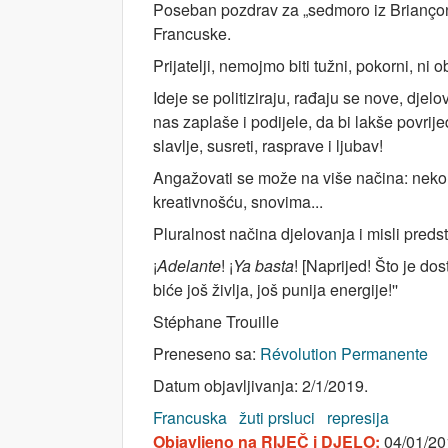
Poseban pozdrav za „sedmoro iz Briançon
Francuske.
Prijatelji, nemojmo biti tužni, pokorni, ni
Ideje se politiziraju, rađaju se nove, djel
nas zaplaše i podijele, da bi lakše povrij
slavlje, susreti, rasprave i ljubav!
Angažovati se može na više načina: neko
kreativnošću, snovima...
Pluralnost načina djelovanja i misli pred
¡
Adelante
! ¡
Ya basta
! [Naprijed! Što je do
biće još življa, još punija energije!''
Stéphane Trouille
Preneseno sa:
Révolution Permanente
Datum objavljivanja: 2/1/2019.
Francuska
žuti prsluci
represija
Objavljeno na RIJEČ i DJELO:
04/01/20