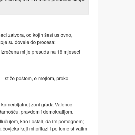
ci zatvora, od kojih šest uslovno,
koje su dovele do procesa:
: izrečena mi je presuda na 18 mjeseci
– stiže poštom, e-mejlom, preko
, komercijalnoj zoni grada Valence
idarnošću, pravdom i demokratijom.
Odlučujem, kao i ostali, da im pomognem;
 čovjeka koji mi prilazi i po tome shvatim