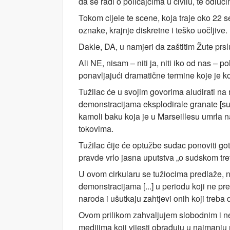
da se radi o policajcima u civilu, te odluč
Tokom cijele te scene, koja traje oko 22 s
oznake, krajnje diskretne i teško uočljive.
Dakle, DA, u namjeri da zaštitim Žute prs
Ali NE, nisam – niti ja, niti iko od nas –
ponavljajući dramatične termine koje je kor
Tužilac će u svojim govorima aludirati na 
demonstracijama eksplodirale granate [suz
kamoli baku koja je u Marseillesu umrla n
tokovima.
Tužilac čije će optužbe sudac ponoviti got
pravde vrlo jasna uputstva „o sudskom tre
U ovom cirkularu se tužiocima predlaže,
demonstracijama [...] u periodu koji ne prel
naroda i ušutkaju zahtjevi onih koji treba 
Ovom prilikom zahvaljujem slobodnim i ne
medijima koji vijesti obrađuju u najmanju