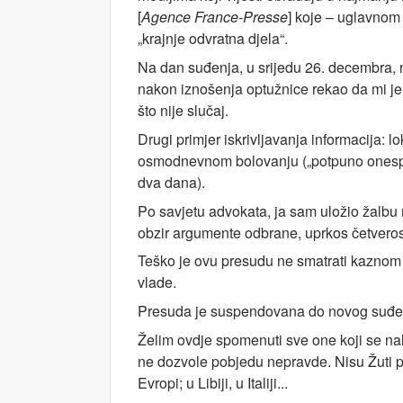
[
Agence France-Presse
] koje – uglavnom c
„krajnje odvratna djela“.
Na dan suđenja, u srijedu 26. decembra, n
nakon iznošenja optužnice rekao da mi je 
što nije slučaj.
Drugi primjer iskrivljavanja informacija: lo
osmodnevnom bolovanju („potpuno onesposo
dva dana).
Po savjetu advokata, ja sam uložio žalbu
obzir argumente odbrane, uprkos četver
Teško je ovu presudu ne smatrati kaznom koj
vlade.
Presuda je suspendovana do novog suđe
Želim ovdje spomenuti sve one koji se na
ne dozvole pobjedu nepravde. Nisu Žuti prs
Evropi; u Libiji, u Italiji...