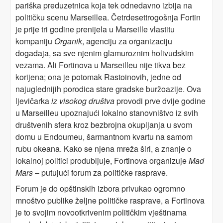
pariška preduzetnica koja tek odnedavno izbija na
političku scenu Marseillea. Četrdesettrogošnja Fortin
je prije tri godine prenijela u Marseille vlastitu
kompaniju
Organik
, agenciju za organizaciju
događaja, sa sve njenim glamuroznim holivudskim
vezama. Ali Fortinova u Marseilleu nije tikva bez
korijena; ona je potomak Rastoinovih, jedne od
najuglednijih porodica stare gradske buržoazije. Ova
ljevičarka
iz visokog društva
provodi prve dvije godine
u Marseilleu upoznajući lokalno stanovništvo iz svih
društvenih sfera kroz bezbrojna okupljanja u svom
domu u Endoumeu, šarmantnom kvartu na samom
rubu okeana. Kako se njena mreža širi, a znanje o
lokalnoj politici produbljuje, Fortinova organizuje
Mad
Mars
– putujući forum za političke rasprave.
Forum je do opštinskih izbora privukao ogromno
mnoštvo publike željne političke rasprave, a Fortinova
je to svojim novootkrivenim političkim vještinama