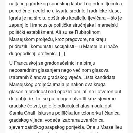
najjačeg gradskog sportskog kluba i ugledna liječnica
porodične medicine u kvartu srednje i radničke klase,
igrala je na široku opštinsku koaliciju ljevičara – što je
zapanjilo i francuske političke stručnjake i marsejski
politički establišment. Ali su se Rubirolinom
Marsejskom proljeću, kroz pregovore, na kraju
pridružili i komunisti i socijalisti – u Marseilleu inače
dugogodišnji protivnici. [...]
U Francuskoj se gradonačelnici ne biraju
neposrednim glasanjem nego većinom glasova
izabranih članova gradskog vijeća. Lista kandidata
Marsejskog proljeća imala je nakon dva kruga
glasanja prednost nad opozicijom, ali ne i otvoren put
do pobjede. Taj se put mogao otvoriti kroz sjeverne
gradske četvrti, gdje je odlučujući glas mogla dati
Samia Ghali, iskusna politička funkcionerka i članica
gradskog vijeća, vodeća izabrana zvaničnica
sjevernoafričkog arapskog porijekla. Ona u Marseilleu