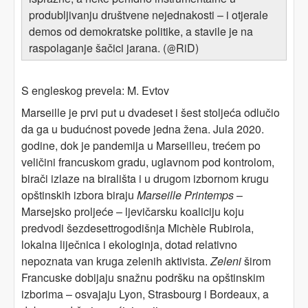
produbljivanju društvene nejednakosti – i otjerale
demos od demokratske politike, a stavile je na
raspolaganje šačici jarana. (
RiD)
@
S engleskog prevela: M. Evtov
Marseille je prvi put u dvadeset i šest stoljeća odlučio
da ga u budućnost povede jedna žena. Jula 2020.
godine, dok je pandemija u Marseilleu, trećem po
veličini francuskom gradu, uglavnom pod kontrolom,
birači izlaze na birališta i u drugom izbornom krugu
opštinskih izbora biraju
Marseille Printemps
–
Marsejsko proljeće – ljevičarsku koaliciju koju
predvodi šezdesettrogodišnja Michèle Rubirola,
lokalna liječnica i ekologinja, dotad relativno
nepoznata van kruga zelenih aktivista.
Zeleni
širom
Francuske dobijaju snažnu podršku na opštinskim
izborima – osvajaju Lyon, Strasbourg i Bordeaux, a