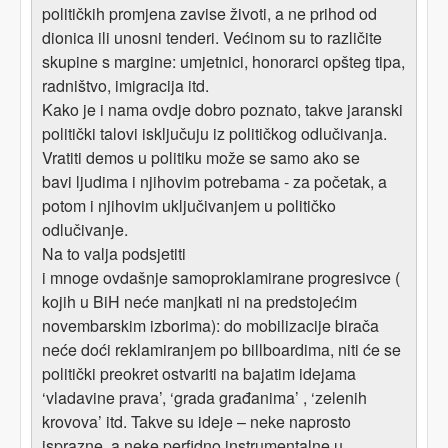
političkih promjena zavise životi, a ne prihod od
dionica ili unosni tenderi. Većinom su to različite
skupine s margine: umjetnici, honorarci opšteg tipa,
radništvo, imigracija itd.
Kako je i nama ovdje dobro poznato, takve jaranski
politički talovi isključuju iz političkog odlučivanja.
Vratiti demos u politiku može se samo ako se
bavi ljudima i njihovim potrebama - za početak, a
potom i njihovim uključivanjem u političko
odlučivanje.
Na to valja podsjetiti
i mnoge ovdašnje samoproklamirane progresivce (
kojih u BiH neće manjkati ni na predstojećim
novembarskim izborima): do mobilizacije birača
neće doći reklamiranjem po billboardima, niti će se
politički preokret ostvariti na bajatim idejama
‘vladavine prava’, ‘grada građanima’ , ‘zelenih
krovova’ itd. Takve su ideje – neke naprosto
isprazne, a neke perfidno instrumentalne u