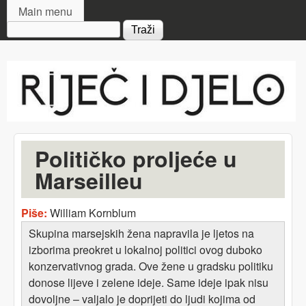
MAIN MENU
Skip to main content
Main menu
Search form
Riječ
i djelo
Političko proljeće u
Marseilleu
Piše:
William Kornblum
Skupina marsejskih žena napravila je ljetos na
izborima preokret u lokalnoj politici ovog duboko
konzervativnog grada. Ove žene u gradsku politiku
donose lijeve i zelene ideje. Same ideje ipak nisu
dovoljne – valjalo je doprijeti do ljudi kojima od