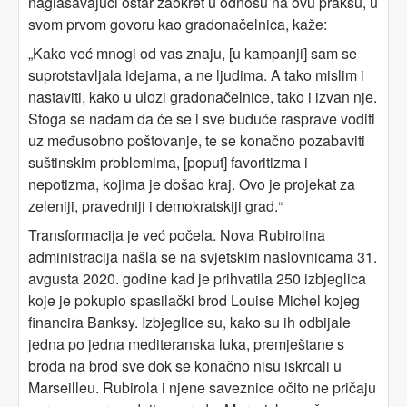
naglašavajući oštar zaokret u odnosu na ovu praksu, u
svom prvom govoru kao gradonačelnica, kaže:
„Kako već mnogi od vas znaju, [u kampanji] sam se
suprotstavljala idejama, a ne ljudima. A tako mislim i
nastaviti, kako u ulozi gradonačelnice, tako i izvan nje.
Stoga se nadam da će se i sve buduće rasprave voditi
uz međusobno poštovanje, te se konačno pozabaviti
suštinskim problemima, [poput] favoritizma i
nepotizma, kojima je došao kraj. Ovo je projekat za
zeleniji, pravedniji i demokratskiji grad.“
Transformacija je već počela. Nova Rubirolina
administracija našla se na svjetskim naslovnicama 31.
avgusta 2020. godine kad je prihvatila 250 izbjeglica
koje je pokupio spasilački brod Louise Michel kojeg
financira Banksy. Izbjeglice su, kako su ih odbijale
jedna po jedna mediteranska luka, premještane s
broda na brod sve dok se konačno nisu iskrcali u
Marseilleu. Rubirola i njene saveznice očito ne pričaju