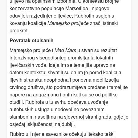
ulijevo na opštinskim izborima. U kontekstu brojne
konzervativne populacije Marseillea i njegove
oduvijek razjedinjene ljevice, Rubirolin uspjeh u
kovanju koalicije
Marsejsko proljeće
znači istinski
preokret.
Povratak otpisanih
Marsejsko proljeće i
Mad Mars
u stvari su rezultat
intenzivnog višegodišnjeg promišljanja lokalnih
ljevičarskih vođa. Ideja im se temeljila upravo na
datom kontekstu: shvatili su da im je pored koalicija
lijevih stranaka neophodna i ponovna mobilizacija
civilnog društva, što podrazumijeva predane i temeljite
napore na angažmanu i onih koji su se od politike
otuđili. Rubirola u tu svrhu obećava uvođenje
autobuskih usluga u nedovoljno povezanim
stambenim naseljima na sjevernoj strani grada, gdje je
osjećaj isključenosti najdublji.
Rubirolu i njene saveznike očekuju itekako teški