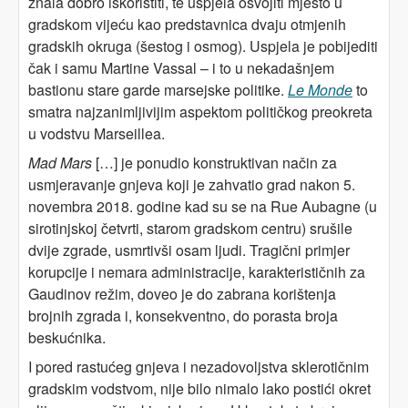
znala dobro iskoristiti, te uspjela osvojiti mjesto u
gradskom vijeću kao predstavnica dvaju otmjenih
gradskih okruga (šestog i osmog). Uspjela je pobijediti
čak i samu Martine Vassal – i to u nekadašnjem
bastionu stare garde marsejske politike.
Le Monde
to
smatra najzanimljivijim aspektom političkog preokreta
u vodstvu Marseillea.
Mad Mars
[…] je ponudio konstruktivan način za
usmjeravanje gnjeva koji je zahvatio grad nakon 5.
novembra 2018. godine kad su se na Rue Aubagne (u
sirotinjskoj četvrti, starom gradskom centru) srušile
dvije zgrade, usmrtivši osam ljudi. Tragični primjer
korupcije i nemara administracije, karakterističnih za
Gaudinov režim, doveo je do zabrana korištenja
brojnih zgrada i, konsekventno, do porasta broja
beskućnika.
I pored rastućeg gnjeva i nezadovoljstva sklerotičnim
gradskim vodstvom, nije bilo nimalo lako postići okret