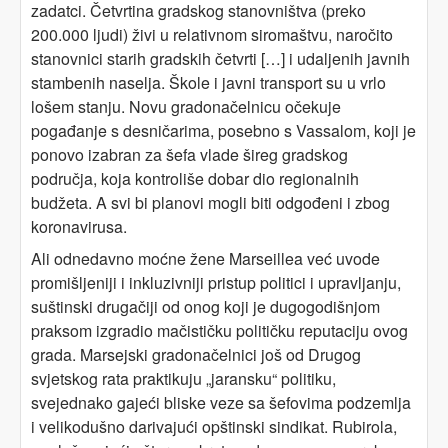
zadatci. Četvrtina gradskog stanovništva (preko
200.000 ljudi) živi u relativnom siromaštvu, naročito
stanovnici starih gradskih četvrti […] i udaljenih javnih
stambenih naselja. Škole i javni transport su u vrlo
lošem stanju. Novu gradonačelnicu očekuje
pogađanje s desničarima, posebno s Vassalom, koji je
ponovo izabran za šefa vlade šireg gradskog
područja, koja kontroliše dobar dio regionalnih
budžeta. A svi bi planovi mogli biti odgođeni i zbog
koronavirusa.
Ali odnedavno moćne žene Marseillea već uvode
promišljeniji i inkluzivniji pristup politici i upravljanju,
suštinski drugačiji od onog koji je dugogodišnjom
praksom izgradio mačističku političku reputaciju ovog
grada. Marsejski gradonačelnici još od Drugog
svjetskog rata praktikuju „jaransku“ politiku,
svejednako gajeći bliske veze sa šefovima podzemlja
i velikodušno darivajući opštinski sindikat. Rubirola,