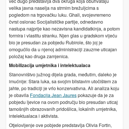
već dugo predstavlja dva okruga koja obuhvataju
velika javna naselja na strmim brežuljcima s
pogledom na trgovačku luku. Ghali, svojevremeno
čvrst oslonac Socijalističke partije, odnedavno
nastupa najprije kao nezavisna kandidatkinja, a potom
formira i vlastitu stranku. Njen glas u gradskom vijeću
bio je presudan za pobjedu Rubirole, što joj je
omogućilo da u njenoj administraciji zauzme uticajan
položaj kao druga zamjenica.
Mobilizacija umjetnika i intelektualaca
Stanovništvo južnog dijela grada, međutim, daleko je
imućnije: Stara luka, sa svojim blistavim utočištem za
jahte, po tradiciji je vrlo konzervativna. Ali analiza koju
je obavila
Fondacija Jean Jaures
pokazuje da je za
pobjedu ljevice na ovom području bio presudan uticaj
tamošnjih obrazovanih pridošlica, lokalnih umjetnika,
intelektualaca i aktivista.
Otjelovljenje ove pobjede predstavlja Olivia Fortin,