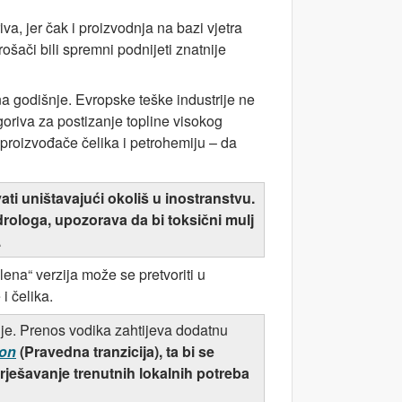
a, jer čak i proizvodnja na bazi vjetra
rošači bili spremni podnijeti znatnije
a godišnje. Evropske teške industrije ne
 goriva za postizanje topline visokog
. proizvođače čelika i petrohemiju – da
ati uništavajući okoliš u inostranstvu.
idrologa, upozorava da bi toksični mulj
.
na“ verzija može se pretvoriti u
i čelika.
gije. Prenos vodika zahtijeva dodatnu
ion
(Pravedna tranzicija), ta bi se
rješavanje trenutnih lokalnih potreba