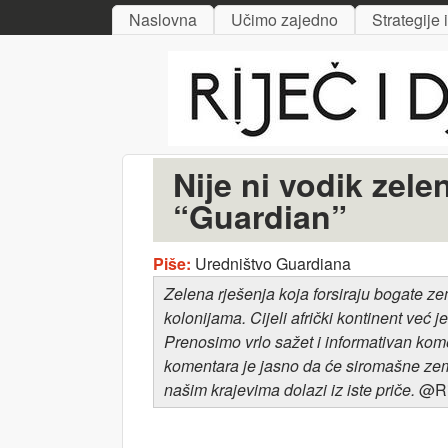
MAIN MENU
Naslovna
Učimo zajedno
Strategije 
Riječ
i djelo
Nije ni vodik zele
“Guardian”
Piše:
Uredništvo Guardiana
Zelena rješenja
koja forsiraju bogate ze
kolonijama. Cijeli afrički kontinent već
Prenosimo vrlo sažet i informativan ko
komentara je jasno da će
siromašne zem
našim krajevima dolazi iz iste priče.
@R