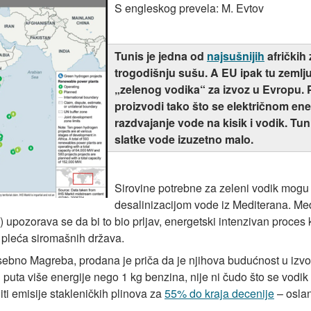
S engleskog prevela: M. Evtov
Tunis je jedna od
najsušnijih
afričkih 
trogodišnju sušu. A EU ipak tu zemlj
„zelenog vodika“ za izvoz u Evropu. 
proizvodi tako što se električnom ener
razdvajanje vode na kisik i vodik. Tu
slatke vode izuzetno malo.
Sirovine potrebne za zeleni vodik mogu 
desalinizacijom vode iz Mediterana. M
 upozorava se da bi to bio prljav, energetski intenzivan proces k
 pleća siromašnih država.
o Magreba, prodana je priča da je njihova budućnost u izvoz
i puta više energije nego 1 kg benzina, nije ni čudo što se vodi
jiti emisije stakleničkih plinova za
55% do kraja decenije
– oslan