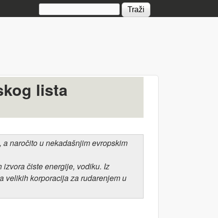
Search form
skog lista
u, a naročito u nekadašnjim evropskim
h izvora
čiste
energije, vodiku
.
Iz
velikih korporacija za rudarenjem u