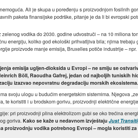
nemoguća. Ali je skupa u poređenju s proizvodnjom fosilnih goriv
žavnih paketa finansijske podrške, pitanje je da li bi evropski pot
 zelenog vodika do 2030. godine udvostruči – na 10 miliona ton
čnu energiju, koliko god ekološki prihvatljiva bila; njima trebaju
ergije proizvode manje emisija, Bruxelles potiče industrije – npr
njenja emisija ugljen-dioksida u Evropi – ne smiju se ostvariv
Heinrich Böll, Raoudha Gafrej, jedan od najboljih tuniskih h
nizaciju izazvao nepovratnu degradaciju morskih ekosistema
ma svoju ulogu u budućim energetskim sistemima. Njegova „zele
 te koristiti i u brodskom gorivu, proizvodnji električne energije 
ije: pri proizvodnji plina elektrolizom gubi se oko trećina ener
og goriva.
Kako se kaže u nedavnom izvještaju
Just Transit
a proizvodnju vodika potrebnog Evropi – mogla koristiti za 