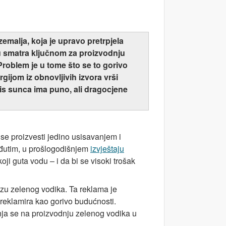
zemalja, koja je upravo pretrpjela
u smatra ključnom za proizvodnju
Problem je u tome što se to gorivo
gijom iz obnovljivih izvora vrši
nis sunca ima puno, ali dragocjene
se proizvesti jedino usisavanjem i
eđutim, u prošlogodišnjem
izvještaju
oji guta vodu – i da bi se visoki trošak
u zelenog vodika. Ta reklama je
k reklamira kao gorivo budućnosti.
ja se na proizvodnju zelenog vodika u