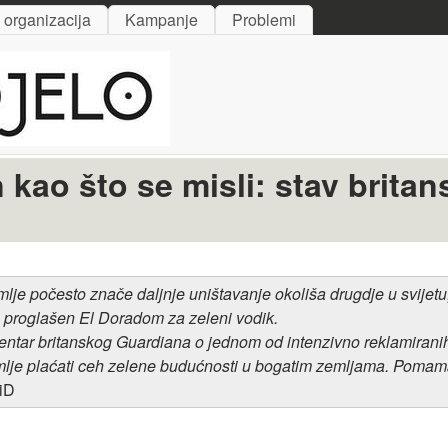
Skip to main content
i organizacija
Kampanje
Problemi
n kao što se misli: stav britan
mlje
počesto znače daljnje
uništavanje okoliša drugdje u svijet
 je proglašen El Doradom
za zeleni vodik.
mentar britanskog Guardiana
o jednom od intenzivno reklamirani
lje plaćati ceh zelene budućnosti u bogatim zemljama. Pomama 
iD