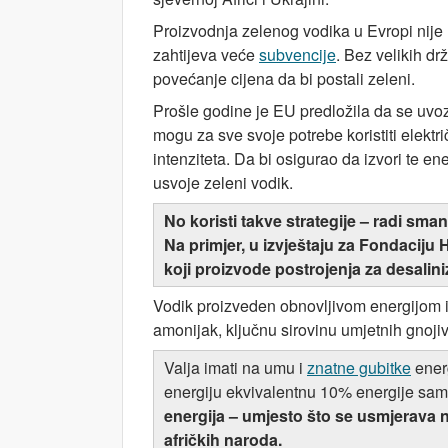
Proizvodnja zelenog vodika u Evropi nije 
zahtijeva veće
subvencije
. Bez velikih dr
povećanje cijena da bi postali zeleni.
Prošle godine je EU predložila da se uvoz
mogu za sve svoje potrebe koristiti elektri
intenziteta. Da bi osigurao da izvori te en
usvoje zeleni vodik.
No koristi takve strategije – radi sma
Na primjer, u izvještaju za Fondaciju 
koji proizvode postrojenja za desali
Vodik proizveden obnovljivom energijom i
amonijak, ključnu sirovinu umjetnih gnojiva,
Valja imati na umu i
znatne gubitke
energ
energiju ekvivalentnu 10% energije sam
energija – umjesto što se usmjerava n
afričkih naroda.