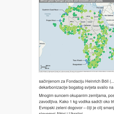
sačinjenom za Fondaciju Heinrich Böll (...)
dekarbonizacije bogatog svijeta svalio na
Mnogim suncem okupanim zemljama, posebn
zavodljiva. Kako 1 kg vodika sadrži oko tr
Evropski zeleni dogovor – čiji je cilj sman
sjevernoj Africi i Ukrajini.