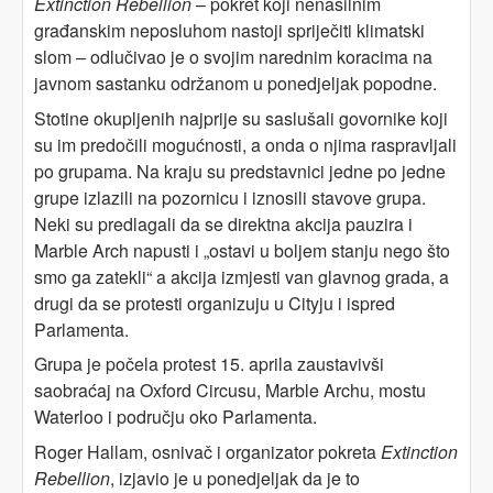
Extinction Rebellion
– pokret koji nenasilnim
građanskim neposluhom nastoji spriječiti klimatski
slom – odlučivao je o svojim narednim koracima na
javnom sastanku održanom u ponedjeljak popodne.
Stotine okupljenih najprije su saslušali govornike koji
su im predočili mogućnosti, a onda o njima raspravljali
po grupama. Na kraju su predstavnici jedne po jedne
grupe izlazili na pozornicu i iznosili stavove grupa.
Neki su predlagali da se direktna akcija pauzira i
Marble Arch napusti i „ostavi u boljem stanju nego što
smo ga zatekli“ a akcija izmjesti van glavnog grada, a
drugi da se protesti organizuju u Cityju i ispred
Parlamenta.
Grupa je počela protest 15. aprila zaustavivši
saobraćaj na Oxford Circusu, Marble Archu, mostu
Waterloo i području oko Parlamenta.
Roger Hallam, osnivač i organizator pokreta
Extinction
Rebellion
, izjavio je u ponedjeljak da je to