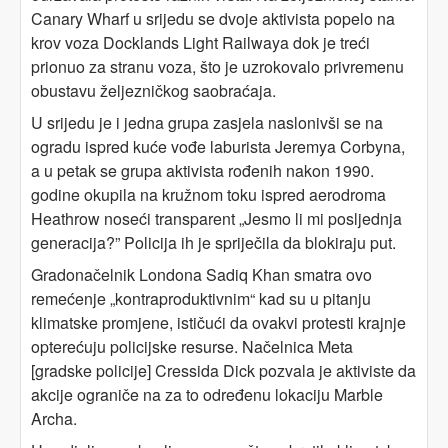
Canary Wharf u srijedu se dvoje aktivista popelo na
krov voza Docklands Light Railwaya dok je treći
prionuo za stranu voza, što je uzrokovalo privremenu
obustavu željezničkog saobraćaja.
U srijedu je i jedna grupa zasjela naslonivši se na
ogradu ispred kuće vođe laburista Jeremya Corbyna,
a u petak se grupa aktivista rođenih nakon 1990.
godine okupila na kružnom toku ispred aerodroma
Heathrow noseći transparent „Jesmo li mi posljednja
generacija?” Policija ih je spriječila da blokiraju put.
Gradonačelnik Londona Sadiq Khan smatra ovo
remećenje „kontraproduktivnim“ kad su u pitanju
klimatske promjene, ističući da ovakvi protesti krajnje
opterećuju policijske resurse. Načelnica Meta
[gradske policije] Cressida Dick pozvala je aktiviste da
akcije ograniče na za to određenu lokaciju Marble
Archa.