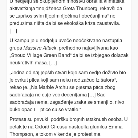
U nedjelju se okupljenom mnoštvu obratila klimatska
aktivistkinja tinejdžerica Greta Thunberg, rekavši da
se „uprkos svim lijepim riječima i obećanjima“ ne
preduzima ništa da bi se ekološka kriza zaustavila.
[…]
U kampu je u nedjelju uveče neočekivano nastupila
grupa
Massive Attack
, prethodno najavljivana kao
„Stroud Village Green Band” da bi se izbjegao dolazak
neukrotivih masa. […]
„Jedna od najljepših stvari koje sam ovdje doživio bio
je cvrkut ptica koji sam neku noć začuo iz šatora“,
rekao je. „Na Marble Archu se pjesma ptica zbog
saobraćaja ne čuje već decenijama […] Sad
saobraćaja nema, zagađenje zraka se smanjilo, nivo
buke opao i – ptice su se vratile.“
Protesti su privukli podršku brojnih istaknutih osoba. U
petak je na Oxford Circusu nastupila glumica Emma
Thompson, a tokom vikenda je protestima