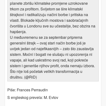
planete zbrišu klimatske promjene uzrokovane
trkom za profitom. Svijetom se šire klimatski
štrajkovi i radikalizuju načini borbe i pritiska na
vlasti. Blokade ključnih mostova i saobraćajnih
čvorišta u Londonu sve su učestalije, bez obzira na
hapšenja.
U međuvremenu se za septembar priprema
generalni štrajk – ovaj stari način borbe još je
uvijek jedan od najefikasnijih – zato što zaustavlja
sistem. Moćni i bogati ne slušaju ni upozorenja ni
vapaje, ali kad uskratimo svoj rad, koji pokreće
sistem i generiše njihov profit, onda nemaju izbora.
Što nije loš početak velikih transformacija u
društvu. (@RiD)
Piše: Frances Perraudin
S engleskog prevela: M. Evtov