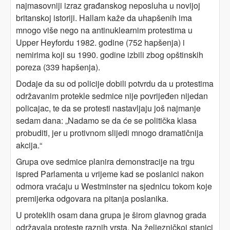
najmasovniji izraz građanskog neposluha u novijoj
britanskoj istoriji. Hallam kaže da uhapšenih ima
mnogo više nego na antinuklearnim protestima u
Upper Heyfordu 1982. godine (752 hapšenja) i
nemirima koji su 1990. godine izbili zbog opštinskih
poreza (339 hapšenja).
Dodaje da su od policije dobili potvrdu da u protestima
održavanim protekle sedmice nije povrijeđen nijedan
policajac, te da se protesti nastavljaju još najmanje
sedam dana: „Nadamo se da će se politička klasa
probuditi, jer u protivnom slijedi mnogo dramatičnija
akcija.“
Grupa ove sedmice planira demonstracije na trgu
ispred Parlamenta u vrijeme kad se poslanici nakon
odmora vraćaju u Westminster na sjednicu tokom koje
premijerka odgovara na pitanja poslanika.
U proteklih osam dana grupa je širom glavnog grada
održavala proteste raznih vrsta. Na željezničkoj stanici