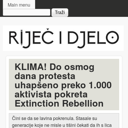
MAIN MENU
Skip to main content
Main menu
Search form
Riječ
i djelo
KLIMA! Do osmog
dana protesta
uhapšeno preko 1.000
aktivista pokreta
Extinction Rebellion
Čini se da se lavina pokrenula. Stasale su
generacije koje ne misle u tišini čekati da ih s lica