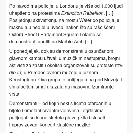
Po navodima policije, u Londonu je više od 1.000 ljudi
uhapšeno na protestima
Extinction Rebellion
. […]
Posljednju aktivistkinju na mostu Waterloo policija je
maknula u nedjelju uveče, nakon što su raščišćeni
Oxford Street i Parlament Square i otamo se
demonstranti uputili na Marble Arch […]
U ponedjeljak, dok su demonstranti u osunčanom
glavnom kampu uživali u muzičkim nastupima, brojni
aktivisti za zaštitu okoliša organizovali su proteste (tzv.
die-in
) u Prirodoslovnom muzeju u južnom
Kensingtonu. Ova grupa je polijegala na pod Muzeja i
simulacijom smrti ukazala na masovno izumiranje
vrsta.
Demonstranti – od kojih neki s licima ofarbanih u
bijelo i omotani crvenim velovima i ogrtačima –
polijegali su ispod skeleta plavog kita i slušali
improvizovani koncert klasične muzike.