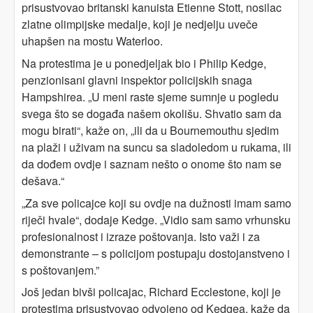
prisustvovao britanski kanuista Etienne Stott, nosilac
zlatne olimpijske medalje, koji je nedjelju uveče
uhapšen na mostu Waterloo.
Na protestima je u ponedjeljak bio i Philip Kedge,
penzionisani glavni inspektor policijskih snaga
Hampshirea. „U meni raste sjeme sumnje u pogledu
svega što se događa našem okolišu. Shvatio sam da
mogu birati“, kaže on, „ili da u Bournemouthu sjedim
na plaži i uživam na suncu sa sladoledom u rukama, ili
da dođem ovdje i saznam nešto o onome što nam se
dešava.“
„Za sve policajce koji su ovdje na dužnosti imam samo
riječi hvale“, dodaje Kedge. „Vidio sam samo vrhunsku
profesionalnost i izraze poštovanja. Isto važi i za
demonstrante – s policijom postupaju dostojanstveno i
s poštovanjem.”
Još jedan bivši policajac, Richard Ecclestone, koji je
protestima prisustvovao odvojeno od Kedgea, kaže da