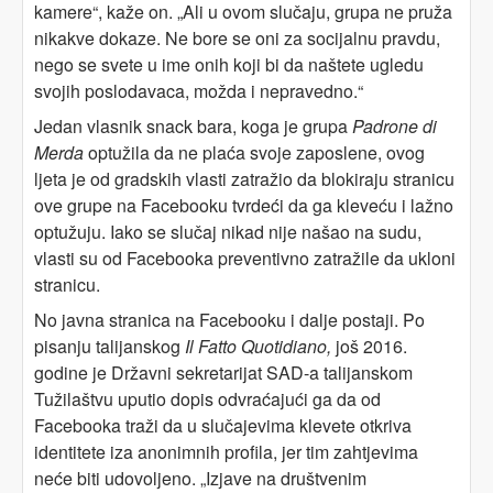
kamere“, kaže on. „Ali u ovom slučaju, grupa ne pruža
nikakve dokaze. Ne bore se oni za socijalnu pravdu,
nego se svete u ime onih koji bi da naštete ugledu
svojih poslodavaca, možda i nepravedno.“
Jedan vlasnik snack bara, koga je grupa
Padrone di
Merda
optužila da ne plaća svoje zaposlene, ovog
ljeta je od gradskih vlasti zatražio da blokiraju stranicu
ove grupe na Facebooku tvrdeći da ga kleveću i lažno
optužuju. Iako se slučaj nikad nije našao na sudu,
vlasti su od Facebooka preventivno zatražile da ukloni
stranicu.
No javna stranica na Facebooku i dalje postaji. Po
pisanju talijanskog
Il Fatto Quotidiano,
još 2016.
godine je Državni sekretarijat SAD-a talijanskom
Tužilaštvu uputio dopis odvraćajući ga da od
Facebooka traži da u slučajevima klevete otkriva
identitete iza anonimnih profila, jer tim zahtjevima
neće biti udovoljeno. „Izjave na društvenim