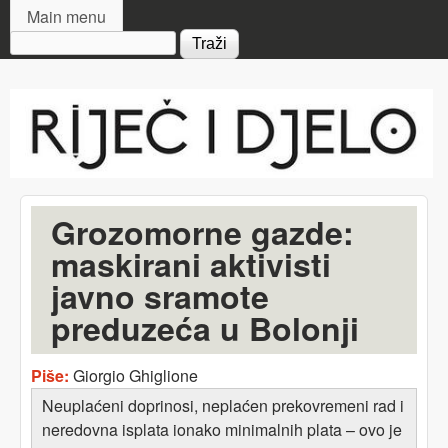
MAIN MENU
Skip to main content
Main menu
Search form
Riječ
i djelo
Grozomorne gazde:
maskirani aktivisti
javno sramote
preduzeća u Bolonji
Piše:
Giorgio Ghiglione
Neuplaćeni doprinosi, neplaćen prekovremeni rad i
neredovna isplata ionako minimalnih plata – ovo je