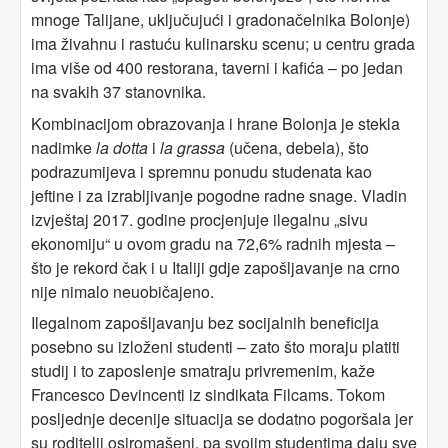
mnoge Talijane, uključujući i gradonačelnika Bolonje)
ima živahnu i rastuću kulinarsku scenu; u centru grada
ima više od 400 restorana, taverni i kafića – po jedan
na svakih 37 stanovnika.
Kombinacijom obrazovanja i hrane Bolonja je stekla
nadimke
la dotta
i
la grassa
(učena, debela), što
podrazumijeva i spremnu ponudu studenata kao
jeftine i za izrabljivanje pogodne radne snage. Vladin
izvještaj 2017. godine procjenjuje ilegalnu „sivu
ekonomiju“ u ovom gradu na 72,6% radnih mjesta –
što je rekord čak i u Italiji gdje zapošljavanje na crno
nije nimalo neuobičajeno.
Ilegalnom zapošljavanju bez socijalnih beneficija
posebno su izloženi studenti – zato što moraju platiti
studij i to zaposlenje smatraju privremenim, kaže
Francesco Devincenti iz sindikata Filcams. Tokom
posljednje decenije situacija se dodatno pogoršala jer
su roditelji osiromašeni, pa svojim studentima daju sve