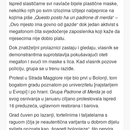
Ispred slastičarne svi navlače bijele plastične maske,
nekoliko njih po svim izlozima izlijepi naljepnice na
kojima piše „
Questo posto ha un padrone di merda
“ –
„Ovo mjesto ima govno od gazde“ dok jedan aktivist s
megafonom čita svjedočenje zaposlenika koji kaže da
mjesecima nije dobio platu.
Dok znatiželjni prolaznici zastaju i gledaju, vlasnik se
demonstrantima suprotstavlja pokušavajući oteti
megafon i svući im maske s lica. Kad vlasnik pozove
policiju, grupa se u trenu raziđe.
Protest u Strada Maggiore nije bio prvi u Bolonji, tom
bogatom gradu poznatom po univerzitetu [najstarijem
u Evropi] i po hrani. Grupa
Padrone di Merda
je od
svog osnivanja u januaru ciljano protestovala ispred
16 preduzeća, uglavnom restorana i barova.
Grad čuven po lazanji, tortelinima i taljatelama s
raguom (čija je neautentična varijanta u dobrom dijelu
svijeta poznata kao „špageti bolonjeze“, što nervira