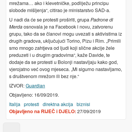
mrežama… ako i klevetničke, podliježu principu
slobode mišljenja“, citirao je ministarstvo SAD-a.
U nadi da će se protesti proširiti, grupa
Padrone di
Merda
osnovala je na Facebook i novu, zatvorenu
grupu, tako da se članovi mogu uvezati s aktivistima iz
drugih gradova, uključujući Torino, Pizu i Rim. „Primili
smo mnogo zahtjeva od ljudi koji slične akcije žele
preduzeti i u drugim gradovima“, kaže Davide, te
dodaje da se protesti u Bolonji nastavljaju kako god,
vjerojatno već ovog mjeseca. „Mi sigurno nastavljamo,
s društvenom mrežom ili bez nje.“
IZVOR:
Guardian
Objavljeno: 16/09/2019.
Italija
protesti
direktna akcija
biznisi
Objavljeno na RIJEČ i DJELO:
27/09/2019