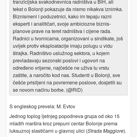
tranzicijska svakodnevnica radništva u BiH, ali
tekst o Bolonji pokazuje da nismo nikakva iznimka.
Biznismeni i poduzetnici, kako im tepaju razni
eksperti i analitičari, svoje ambiciozne biznis-
planove prave na teret radništva i cijene rada.
Radnici u tvornicama, organizovani u sindikate, još
uvijek protiv eksploatacije imaju polugu u vidu
štrajka. Radništvo uslužnog sektora, u kojem
prevladavaju sezonski poslovi i ugovori na
određeno vrijeme, najčešće ne uživa tu vrstu
zaštite, a naročito kod nas. Studenti u Bolonji, sve
češće prisiljeni na povremene poslove, dosjetili su
se novom načinu borbe. (@RiD)
S engleskog prevela: M. Evtov
Jednog toplog ljetnjeg popodneva grupa od oko 15
mladih maršira kroz prepuni centar Bolonje prema
luksuznoj slastičarni u glavnoj ulici (
Strada Maggiore
).