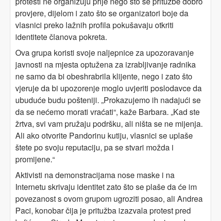
protesti ne organizuju prije nego što se pritužbe dobro
provjere, dijelom i zato što se organizatori boje da
vlasnici preko lažnih profila pokušavaju otkriti
identitete članova pokreta.
Ova grupa koristi svoje naljepnice za upozoravanje
javnosti na mjesta optužena za izrabljivanje radnika
ne samo da bi obeshrabrila klijente, nego i zato što
vjeruje da bi upozorenje moglo uvjeriti poslodavce da
ubuduće budu pošteniji. „Prokazujemo ih nadajući se
da se nećemo morati vraćati“, kaže Barbara. „Kad ste
žrtva, svi vam pružaju podršku, ali ništa se ne mijenja.
Ali ako otvorite Pandorinu kutiju, vlasnici se uplaše
štete po svoju reputaciju, pa se stvari možda i
promijene.“
Aktivisti na demonstracijama nose maske i na
Internetu skrivaju identitet zato što se plaše da će im
povezanost s ovom grupom ugroziti posao, ali Andrea
Paci, konobar čija je pritužba izazvala protest pred