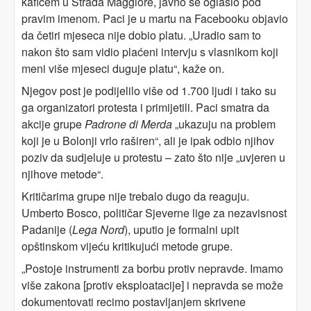
kafićem u Strada Maggiore, javno se oglasio pod
pravim imenom. Paci je u martu na Facebooku objavio
da četiri mjeseca nije dobio platu. „Uradio sam to
nakon što sam vidio plaćeni intervju s vlasnikom koji
meni više mjeseci duguje platu“, kaže on.
Njegov post je podijelilo više od 1.700 ljudi i tako su
ga organizatori protesta i primijetili. Paci smatra da
akcije grupe
Padrone di Merda
„ukazuju na problem
koji je u Bolonji vrlo raširen“, ali je ipak odbio njihov
poziv da sudjeluje u protestu – zato što nije „uvjeren u
njihove metode“.
Kritičarima grupe nije trebalo dugo da reaguju.
Umberto Bosco, političar Sjeverne lige za nezavisnost
Padanije (
Lega Nord
), uputio je formalni upit
opštinskom vijeću kritikujući metode grupe.
„Postoje instrumenti za borbu protiv nepravde. Imamo
više zakona [protiv eksploatacije] i nepravda se može
dokumentovati recimo postavljanjem skrivene