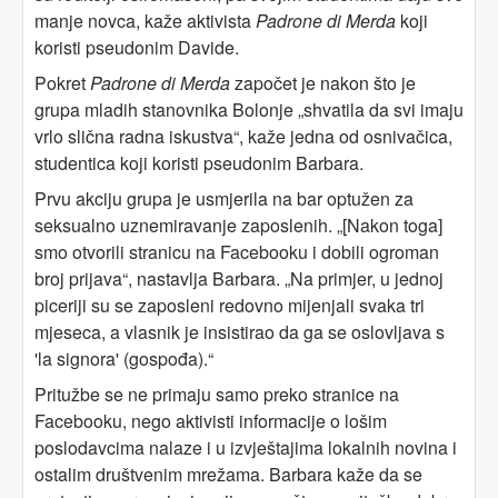
manje novca, kaže aktivista
Padrone di Merda
koji
koristi pseudonim Davide.
Pokret
Padrone di Merda
započet je nakon što je
grupa mladih stanovnika Bolonje „shvatila da svi imaju
vrlo slična radna iskustva“, kaže jedna od osnivačica,
studentica koji koristi pseudonim Barbara.
Prvu akciju grupa je usmjerila na bar optužen za
seksualno uznemiravanje zaposlenih. „[Nakon toga]
smo otvorili stranicu na Facebooku i dobili ogroman
broj prijava“, nastavlja Barbara. „Na primjer, u jednoj
piceriji su se zaposleni redovno mijenjali svaka tri
mjeseca, a vlasnik je insistirao da ga se oslovljava s
'la signora' (gospođa).“
Pritužbe se ne primaju samo preko stranice na
Facebooku, nego aktivisti informacije o lošim
poslodavcima nalaze i u izvještajima lokalnih novina i
ostalim društvenim mrežama. Barbara kaže da se