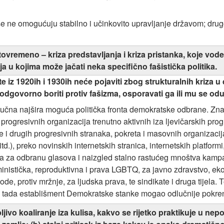
iše ne omogućuju stabilno i učinkovito upravljanje državom; drug
ovremeno – kriza predstavljanja i kriza pristanka, koje vode
a u kojima može jačati neka specifično fašistička politika.
te iz 1920ih i 1930ih neće pojaviti zbog strukturalnih kriza 
dgovorno boriti protiv fašizma, osporavati ga ili mu se odu
ljučna najšira moguća politička fronta demokratske odbrane. Zna
 progresivnih organizacija trenutno aktivnih iza ljevičarskih pro
 drugih progresivnih stranaka, pokreta i masovnih organizacija
td.), preko novinskih internetskih stranica, internetskih platformi
jativa za odbranu glasova i naizgled stalno rastućeg mnoštva ka
nistička, reproduktivna i prava LGBTQ, za javno zdravstvo, ek
, protiv mržnje, za ljudska prava, te sindikate i druga tijela. T
se tada establišment Demokratske stanke mogao odlučnije pokre
trpljivo koaliranje iza kulisa, kakvo se rijetko praktikuje u n