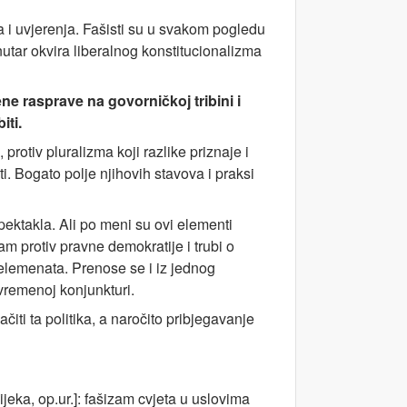
a i uvjerenja. Fašisti su u svakom pogledu
nutar okvira liberalnog konstitucionalizma
ne rasprave na govorničkoj tribini i
iti.
rotiv pluralizma koji razlike priznaje i
ti. Bogato polje njihovih stavova i praksi
spektakla. Ali po meni su ovi elementi
zam protiv pravne demokratije i trubi o
elemenata. Prenose se i iz jednog
vremenoj konjunkturi.
čiti ta politika, a naročito pribjegavanje
jeka, op.ur.]: fašizam cvjeta u uslovima