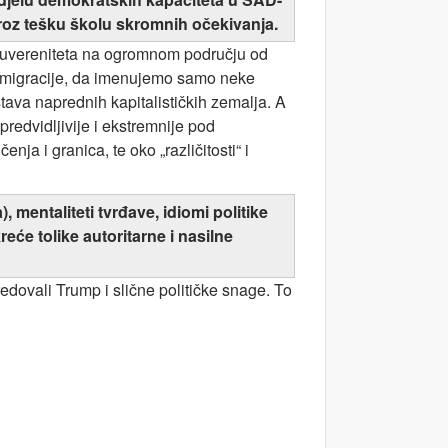
kroz tešku školu skromnih očekivanja.
 suvereniteta na ogromnom području od
ne migracije, da imenujemo samo neke
tava naprednih kapitalističkih zemalja. A
redvidljivije i ekstremnije pod
a i granica, te oko „različitosti“ i
 mentaliteti tvrđave, idiomi politike
će tolike autoritarne i nasilne
edovali Trump i slične političke snage. To