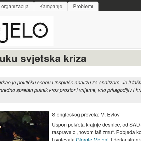
Skip to main content
i organizacija
Kampanje
Problemi
uku svjetska kriza
rkao je politi
čku scenu i inspiriše
analizu za
analiz
om
. Je li fa
nredno spretan putnik kroz prostor i vrijeme, vrlo prilagodljiv i 
S engleskog prevela: M. Evtov
Uspon pokreta krajnje desnice, od SAD-a 
rasprave o „novom fašizmu”. Pobjeda koju
izvojevala
Giorgie Meloni
, liderka strank