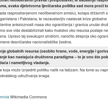
ama, svaka djelotvorna ljevičarska politika sad mora proći 
u sada rasprostranjenom neoliberalnom smislu), kolaps državnih
fganistana i Pakistana, te nezaustavljiv nastavak krize global
rulentne anksioznosti masa oko ograničenja i granica unutar druš
o sve više destabilizirati kako rivalstvo oko resursa postaje nep
a. Upravo taj sveukupni sindrom, naročito strepnja oko ograničenj
remene desničarske nacionalističke žestine.
 globalnih resursa (osobito hrane, vode, energije i goriva),
anje
kao nastajuća društvena paradigma – to je ono što pokre
aća i nametljivog vladanja.
 koja može iznjedriti politiku nalik na fašizam. Na tome su napr
okratskog udruživanja snaga.
m/via
Wikimedia Commons