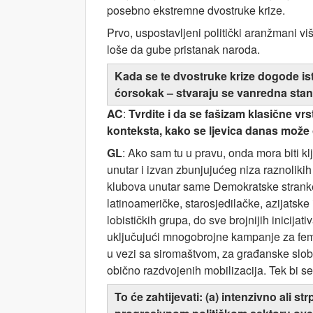
posebno ekstremne dvostruke krize.
Prvo, uspostavljeni politički aranžmani v
loše da gube pristanak naroda.
Kada se te dvostruke krize dogode ist
ćorsokak – stvaraju se vanredna stanj
AC
:
Tvrdite i da se fašizam klasične vrs
konteksta, kako se ljevica danas može o
GL
: Ako sam tu u pravu, onda mora biti k
unutar i izvan zbunjujućeg niza raznolikih
klubova unutar same Demokratske stranke i
latinoameričke, starosjedilačke, azijatske i
lobističkih grupa, do sve brojnijih inici
uključujući mnogobrojne kampanje za femi
u vezi sa siromaštvom, za građanske slobode
obično razdvojenih mobilizacija. Tek bi 
To će zahtijevati: (a) intenzivno ali s