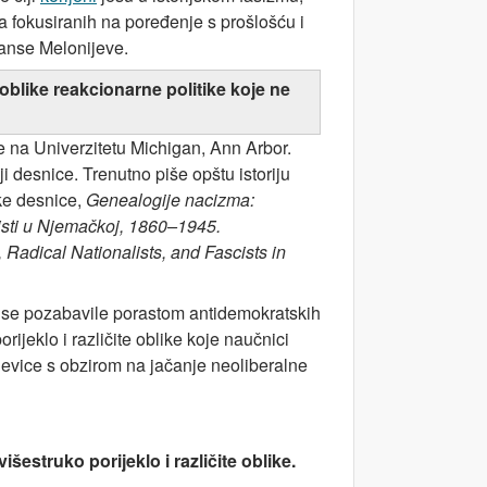
 fokusiranih na poređenje s prošlošću i
janse Melonijeve.
oblike reakcionarne politike koje ne
e na Univerzitetu Michigan, Ann Arbor.
riji desnice. Trenutno piše opštu istoriju
ke desnice,
Genealogije nacizma:
ašisti u Njemačkoj, 1860–1945.
Radical Nationalists, and Fascists in
bi se pozabavile porastom antidemokratskih
rijeklo i različite oblike koje naučnici
 ljevice s obzirom na jačanje neoliberalne
estruko porijeklo i različite oblike.