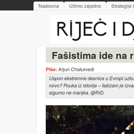
MAIN MENU
Naslovna
Učimo zajedno
Strategije 
Riječ
i djelo
Fašistima ide na r
Piše:
Arjun Chaturvedi
Uspon ekstremne desnice u Evropi
uzbu
novo? Pouka iz istorije – fašizam je izva
sigurno
ne manjka.
@RiD