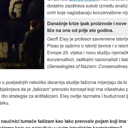
dodatno zaoštrava sukob između analiza
onih koje naglašavaju konzervativne ni
Današnje krize ipak proizvode i nove 
liče na one od prije sto godina.
Geoff Eley je profesor savremene istorij
Pisao je opširno o istoriji ljevice i o isto
Evrope 20. vijeka i novu studiju njemač
konzervativci, radikalni nacionalisti i f
(
Genealogies of Nazism: Conservatives, 
 u posljednjih nekoliko decenija studije fašizma mijenjaju da 
 objašnjava da je „fašizam” prenosiv koncept koji ima višestruko po
ao dio strategije za antifašizam. Eley ovdje razmatra i budućnost
jeku.
naučnici tumače fašizam kao lako prenosiv pojam koji ima viš
 fašizma koje se pojavljuju u svim istorijskim kontekstima?