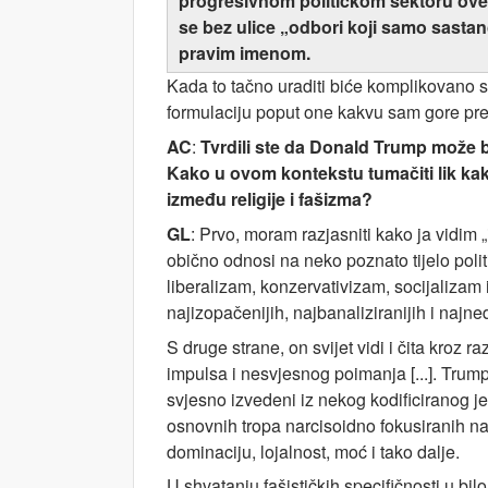
progresivnom političkom sektoru ove z
se bez ulice „odbori koji samo sasta
pravim imenom.
Kada to tačno uraditi biće komplikovano st
formulaciju poput one kakvu sam gore pre
AC
:
Tvrdili ste da Donald Trump može bi
Kako u ovom kontekstu tumačiti lik kaka
između religije i fašizma?
GL
: Prvo, moram razjasniti kako ja vidi
obično odnosi na neko poznato tijelo politič
liberalizam, konzervativizam, socijalizam
najizopačenijih, najbanaliziranijih i najne
S druge strane, on svijet vidi i čita kroz r
impulsa i nesvjesnog poimanja [...]. Trump
svjesno izvedeni iz nekog kodificiranog je
osnovnih tropa narcisoidno fokusiranih na
dominaciju, lojalnost, moć i tako dalje.
U shvatanju fašističkih specifičnosti u bil