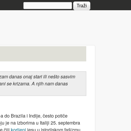
Search form
šizam danas onaj stari ili nešto sasvim
hrani se krizama. A njih nam danas
do Brazila i Indije, često potiče
 je na izborima u Italiji 25. septembra
e čiji
korijeni
jesu u istorijskom fašizmu,