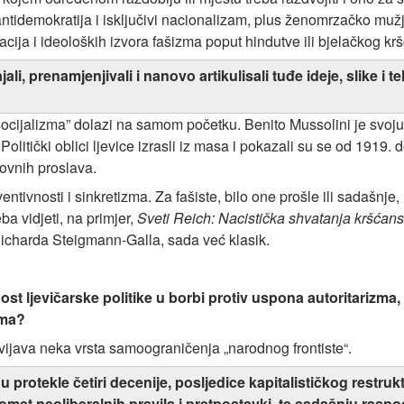
antidemokratija i isključivi nacionalizam, plus ženomrzačko mužj
macija i ideoloških izvora fašizma poput hindutve ili bjelačkog 
li, prenamjenjivali i nanovo artikulisali tuđe ideje, slike i t
ocijalizma” dolazi na samom početku. Benito Mussolini je svoju 
Politički oblici ljevice izrasli iz masa i pokazali su se od 1919.
sovnih proslava.
entivnosti i sinkretizma. Za fašiste, bilo one prošle ili sadašnje,
eba vidjeti, na primjer,
Sveti Reich: Nacistička shvatanja kršćan
Richarda Steigmann-Galla, sada već klasik.
st ljevičarske politike u borbi protiv uspona autoritarizma, 
zma?
ovijava neka vrsta samoograničenja „narodnog frontiste“.
u protekle četiri decenije, posljedice kapitalističkog restrukt
omet neoliberalnih pravila i pretpostavki, te sadašnju rasp