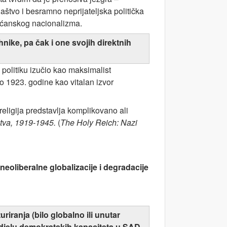
aštvo i besramno neprijateljska politička
kršćanskog nacionalizma.
ehnike, pa čak i one svojih direktnih
politiku izučio kao maksimalist
 do 1923. godine kao vitalan izvor
 religija predstavlja komplikovano ali
stva, 1919-1945.
(
The Holy Reich: Nazi
neoliberalne globalizacije i degradacije
uriranja (bilo globalno ili unutar
odjelu demokratskih kapaciteta u SAD-