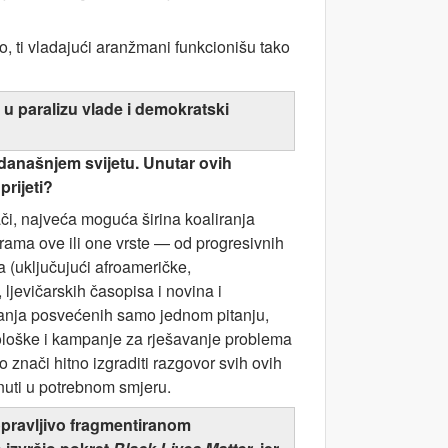
o, ti vladajući aranžmani funkcionišu tako
 u paralizu vlade i demokratski
u današnjem svijetu. Unutar ovih
prijeti?
či, najveća moguća širina koaliranja
grama ove ili one vrste — od progresivnih
 (uključujući afroameričke,
, ljevičarskih časopisa i novina i
mpanja posvećenih samo jednom pitanju,
ološke i kampanje za rješavanje problema
o znači hitno izgraditi razgovor svih ovih
nuti u potrebnom smjeru.
epopravljivo fragmentiranom