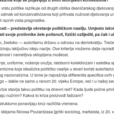
vrstu politike razlikuje od drugih oblika desničarskog djelovanj
ivni odmak od konzervativizama koji prihvata nužnost djelovanja u
di raznih vrsta pragmatike.
sti – predstavlja okretanje političkom nasilju. Umjesto iskre
svoje protivnike žele potisnuti, fizički ozlijediti, pa čak i ub
, žestoko — autoritarnu državu u odnosu na demokratiju. Treće, p
iraju isključivu ideju nacije. Ove kriterije možemo dalje razradi
alnost i nametljiva oklopljena muškost.
nje, uniforme, nošenje oružja, ratoborni kolektivizam i estetika 
mizma koja idealizira političko nasilje u stvari koristi autoritari
lnog nacionalizma. U tome je najvažnija
differentia specifica
ovih 
go – dakle ne samo u ranom 20. vijeku Evrope, već i u našoj sa
rize stavlja takvu politiku na dnevni red? Kada ljude počne privla
traju nužnim? Kakva to kriza proizvodi fašizam?
strukturno ponavljaju kroz različita vremena.
n idejama Nicosa Poulantzasa [grčki sociolog, marksista, iz 20. vi