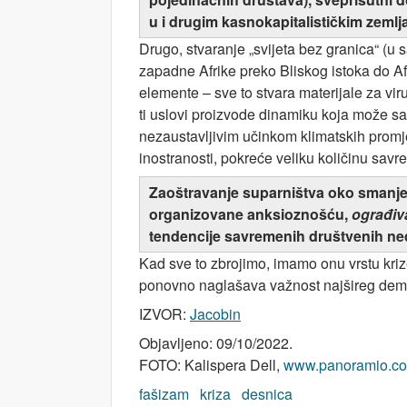
u i drugim kasnokapitalističkim zemlj
Drugo, stvaranje „svijeta bez granica“ (
zapadne Afrike preko Bliskog istoka do A
elemente – sve to stvara materijale za vi
ti uslovi proizvode dinamiku koja može sam
nezaustavljivim učinkom klimatskih promjen
inostranosti, pokreće veliku količinu sav
Zaoštravanje suparništva oko smanjenja
organizovane anksioznošću,
ograđiv
tendencije savremenih društvenih ned
Kad sve to zbrojimo, imamo onu vrstu krize
ponovno naglašava važnost najšireg dem
IZVOR:
Jacobin
Objavljeno: 09/10/2022.
FOTO:
Kalispera Dell,
www.panoramio.co
fašizam
kriza
desnica