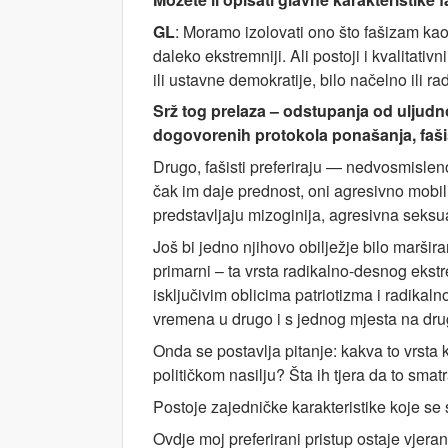
GL
: Moramo izolovati ono što fašizam kao 
daleko ekstremniji. Ali postoji i kvalitat
ili ustavne demokratije, bilo načelno ili ra
Srž tog prelaza – odstupanja od uljudno
dogovorenih protokola ponašanja, fašisti 
Drugo, fašisti preferiraju — nedvosmisleno
čak im daje prednost, oni agresivno mobiliz
predstavljaju mizoginija, agresivna seksu
Još bi jedno njihovo obilježje bilo maršira
primarni – ta vrsta radikalno-desnog ekstre
isključivim oblicima patriotizma i radika
vremena u drugo i s jednog mjesta na dru
Onda se postavlja pitanje: kakva to vrsta k
političkom nasilju? Šta ih tjera da to sma
Postoje zajedničke karakteristike koje se 
Ovdje moj preferirani pristup ostaje vjera