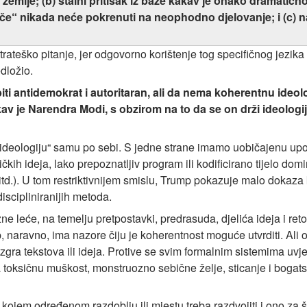
emlje; (b) stalni pritisak iz baze kakav je onako dramatično
nče“ nikada neće pokrenuti na neophodno djelovanje; i (c) 
rateško pitanje, jer odgovorno korištenje tog specifičnog jezika 
dložio.
ti antidemokrat i autoritaran, ali da nema koherentnu ideolo
v je Narendra Modi, s obzirom na to da se on drži ideologij
m „ideologiju“ samu po sebi. S jedne strane imamo uobičajenu u
kih ideja, lako prepoznatljiv program ili kodificirano tijelo domi
 itd.). U tom restriktivnijem smislu, Trump pokazuje malo dokaza
discipliniranijih metoda.
azne leće, na temelju pretpostavki, predrasuda, djelića ideja i ret
, naravno, ima nazore čiju je koherentnost moguće utvrditi. Ali 
zgra tekstova ili ideja. Protive se svim formalnim sistemima uvje
 toksičnu muškost, monstruozno sebične želje, sticanje i bogatst
o kojem određenom razdoblju ili mjestu treba razdvojiti i ono za 