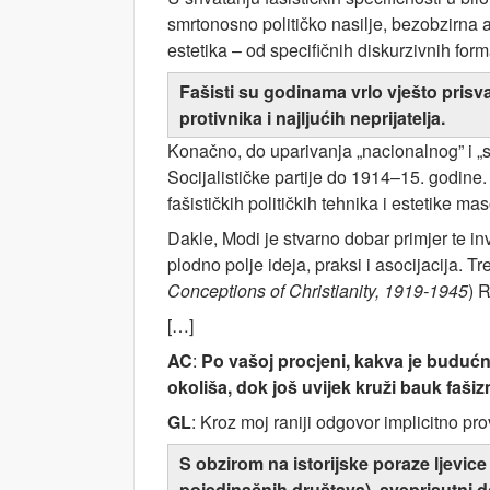
smrtonosno političko nasilje, bezobzirna 
estetika – od specifičnih diskurzivnih for
Fašisti su godinama vrlo vješto prisvaja
protivnika i najljućih neprijatelja.
Konačno, do uparivanja „nacionalnog” i „s
Socijalističke partije do 1914–15. godine. 
fašističkih političkih tehnika i estetike ma
Dakle, Modi je stvarno dobar primjer te inv
plodno polje ideja, praksi i asocijacija. Tr
Conceptions of Christianity, 1919-1945
) 
[…]
AC
:
Po vašoj procjeni, kakva je budućno
okoliša, dok još uvijek kruži bauk faši
GL
: Kroz moj raniji odgovor implicitno pr
S obzirom na istorijske poraze ljevice 
pojedinačnih društava), sveprisutni d