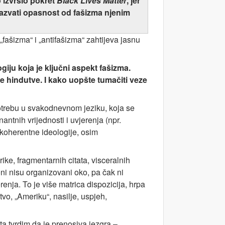
 izvršio pokret
Black Lives Matter
, jer
nazvati opasnost od fašizma njenim
„fašizma“ i „antifašizma“ zahtijeva jasnu
giju koja je ključni aspekt fašizma.
e hindutve. I kako uopšte tumačiti veze
potrebu u svakodnevnom jeziku, koja se
nantnih vrijednosti i uvjerenja (npr.
 koherentne ideologije, osim
orike, fragmentarnih citata, visceralnih
oni nisu organizovani oko, pa čak ni
renja. To je više matrica dispozicija, hrpa
vo, „Ameriku“, nasilje, uspjeh,
šta tvrdim da je prenosiva jezgra –