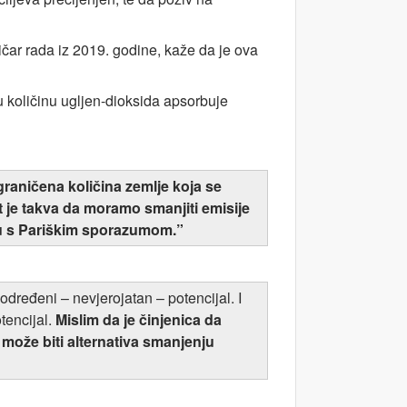
itičar rada iz 2019. godine, kaže da je ova
oju količinu ugljen-dioksida apsorbuje
graničena količina zemlje koja se
 je takva da moramo smanjiti emisije
adu s Pariškim sporazumom.”
dređeni – nevjerojatan – potencijal. I
encijal.
Mislim da je činjenica da
 može biti alternativa smanjenju