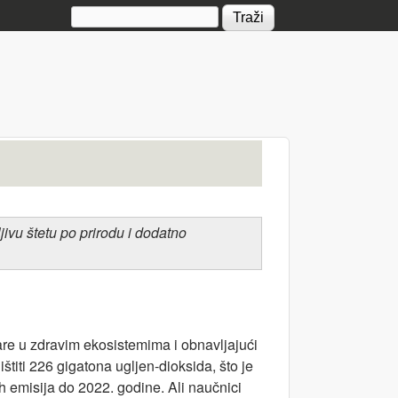
Search form
jivu štetu po prirodu i dodatno
re u zdravim ekosistemima i obnavljajući
štiti 226 gigatona ugljen-dioksida, što je
 emisija do 2022. godine. Ali naučnici