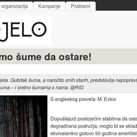
Skip to main content
i organizacija
Kampanje
Problemi
mo šume da ostare!
jeta.
Gubitak šuma, a naročito onih starih, predstavlja nepopravl
šuma –
i sretno šumama s nama.
@RiD
S engleskog prevela: M. Evtov
Dopuštajući postojećim stablima da osta
degradirana područja, moglo bi se skladi
ekvivalentno gotovo 50 godina američkih