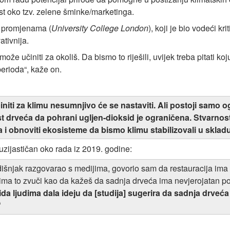
t oko tzv. zelene šminke/marketinga.
m promjenama (
University College London
), koji je bio vodeći kr
tivnija.
ože učiniti za okoliš. Da bismo to riješili, uvijek treba pitati k
erioda“, kaže on.
iti za klimu nesumnjivo će se nastaviti. Ali postoji samo o
drveća da pohrani ugljen-dioksid je ograničena. Stvarnost
ma i obnoviti ekosisteme da bismo klimu stabilizovali u skl
uzijastičan oko rada iz 2019. godine:
išnjak razgovarao s medijima, govorio sam da restauracija ima o
ima to zvuči kao da kažeš da sadnja drveća ima nevjerojatan pot
da ljudima dala ideju da [studija] sugerira da sadnja drveća
“