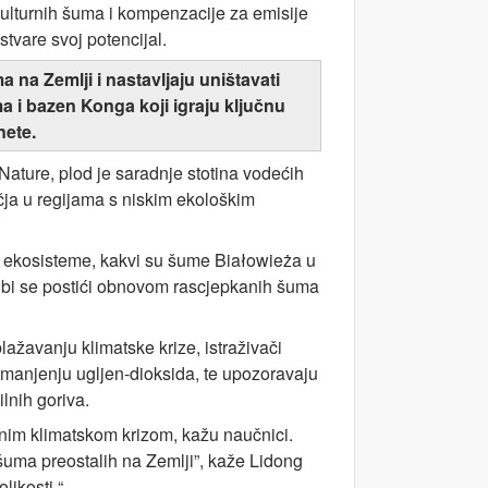
turnih šuma i kompenzacije za emisije
vare svoj potencijal.
ma na Zemlji i nastavljaju uništavati
 i bazen Konga koji igraju ključnu
nete.
Nature, plod je saradnje stotina vodećih
čja u regijama s niskim ekološkim
re ekosisteme, kakvi su šume Białowieża u
lo bi se postići obnovom rascjepkanih šuma
ažavanju klimatske krize, istraživači
smanjenju ugljen-dioksida, te upozoravaju
lnih goriva.
nim klimatskom krizom, kažu naučnici.
h šuma preostalih na Zemlji”, kaže Lidong
likosti.“