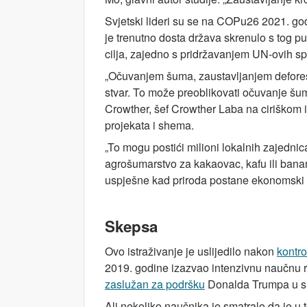
Svjetski lideri su se na COPu26 2021. god
je trenutno dosta država skrenulo s tog pu
cilja, zajedno s pridržavanjem UN-ovih sp
„Očuvanjem šuma, zaustavljanjem deforesta
stvar. To može preoblikovati očuvanje šu
Crowther, šef Crowther Laba na ciriškom 
projekata i shema.
„To mogu postići milioni lokalnih zajednic
agrošumarstvo za kakaovac, kafu ili banan
uspješne kad priroda postane ekonomski izbo
Skepsa
Ovo istraživanje je uslijedilo nakon
kontr
2019. godine izazvao intenzivnu naučnu 
zaslužan za podršku
Donalda Trumpa u s
Ali nekoliko naučnika je smatralo da je u 