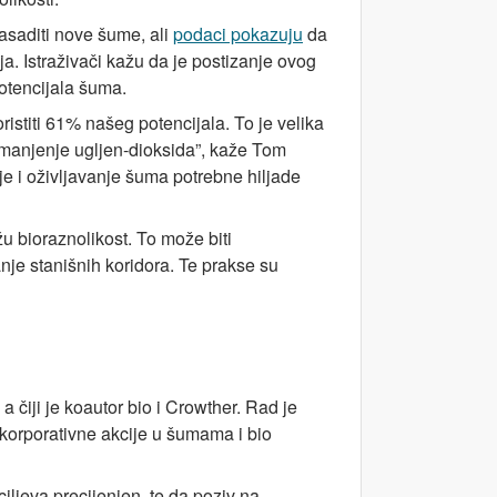
zasaditi nove šume, ali
podaci pokazuju
da
a. Istraživači kažu da je postizanje ovog
potencijala šuma.
stiti 61% našeg potencijala. To je velika
smanjenje ugljen-dioksida”, kaže Tom
e i oživljavanje šuma potrebne hiljade
u bioraznolikost. To može biti
nje stanišnih koridora. Te prakse su
 čiji je koautor bio i Crowther. Rad je
orporativne akcije u šumama i bio
iljeva precijenjen, te da poziv na