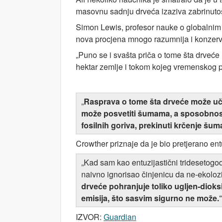
masovnu sadnju drveća izaziva zabrinutos
Simon Lewis, profesor nauke o globalni
nova procjena mnogo razumnija i konzerva
„Puno se i svašta priča o tome šta drveće m
hektar zemlje i tokom kojeg vremenskog p
„
Rasprava o tome šta drveće može učin
može posvetiti šumama, a sposobnost 
fosilnih goriva, prekinuti krčenje šu
Crowther priznaje da je bio pretjerano ent
„Kad sam kao entuzijastični tridesetogod
naivno ignorisao činjenicu da ne-ekoloz
drveće pohranjuje toliko ugljen-dioksi
emisija, što sasvim sigurno ne može.
IZVOR:
Guardian