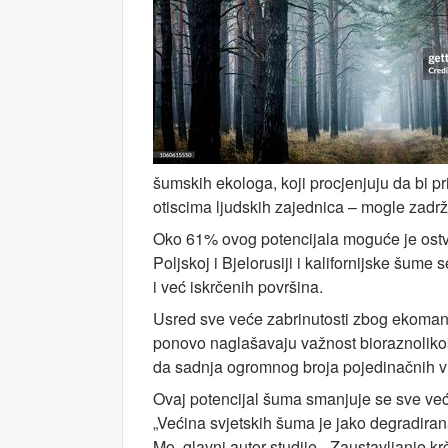
šumskih ekologa, koji procjenjuju da bi p
otiscima ljudskih zajednica – mogle zadrž
Oko 61% ovog potencijala moguće je ostva
Poljskoj i Bjelorusiji i kalifornijske šum
i već iskrčenih površina.
Usred sve veće zabrinutosti zbog ekomanipu
ponovo naglašavaju važnost bioraznolikos
da sadnja ogromnog broja pojedinačnih vrs
Ovaj potencijal šuma smanjuje se sve ve
„Većina svjetskih šuma je jako degradirana
Mo, glavni autor studije. „Zaustavljanje kr