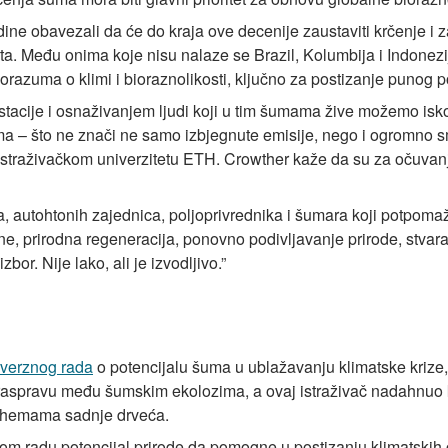
ine obavezali da će do kraja ove decenije zaustaviti krčenje i 
ta. Među onima koje nisu nalaze se Brazil, Kolumbija i Indonezij
orazuma o klimi i bioraznolikosti, ključno za postizanje punog 
cije i osnaživanjem ljudi koji u tim šumama žive možemo iskori
ma – što ne znači ne samo izbjegnute emisije, nego i ogromno 
istraživačkom univerzitetu ETH. Crowther kaže da su za očuvanj
a, autohtonih zajednica, poljoprivrednika i šumara koji potpomaž
e, prirodna regeneracija, ponovno podivljavanje prirode, stvara
r. Nije lako, ali je izvodljivo.”
overznog rada
o potencijalu šuma u ublažavanju klimatske krize, a
raspravu među šumskim ekolozima, a ovaj istraživač nadahnuo k
hemama sadnje drveća.
tom radu potencijal prirode da pomogne u postizanju klimatskih c