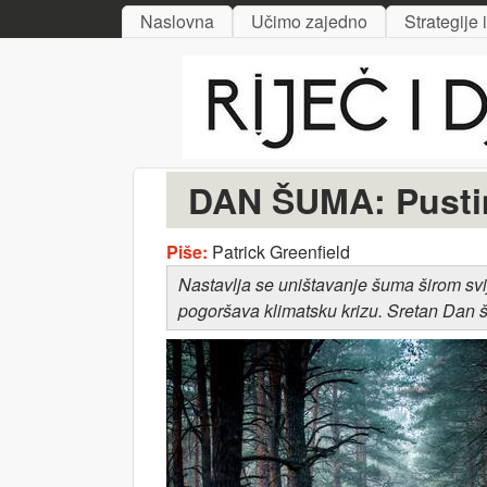
MAIN MENU
Naslovna
Učimo zajedno
Strategije 
Riječ
i djelo
DAN ŠUMA: Pusti
Piše:
Patrick Greenfield
Nastavlja se uništavanje šuma širom svi
pogoršava klimatsku krizu.
Sretan Dan 