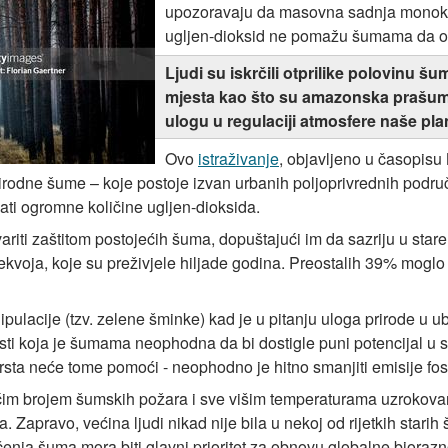
upozoravaju da masovna sadnja monokul
ugljen-dioksid ne pomažu šumama da ost
Ljudi su iskrčili otprilike polovinu šu
mjesta kao što su amazonska prašuma
ulogu u regulaciji atmosfere naše pla
Ovo
istraživanje
, objavljeno u časopisu 
rirodne šume – koje postoje izvan urbanih poljoprivrednih podru
ati ogromne količine ugljen-dioksida.
riti zaštitom postojećih šuma, dopuštajući im da sazriju u sta
e sekvoja, koje su preživjele hiljade godina. Preostalih 39% mog
lacije (tzv. zelene šminke) kad je u pitanju uloga prirode u ubl
ti koja je šumama neophodna da bi dostigle puni potencijal u 
ta neće tome pomoći - neophodno je hitno smanjiti emisije fosi
ćim brojem šumskih požara i sve višim temperaturama uzrokova
. Zapravo, većina ljudi nikad nije bila u nekoj od rijetkih stari
čenja šuma mora biti glavni prioritet za obnovu globalne biorazno