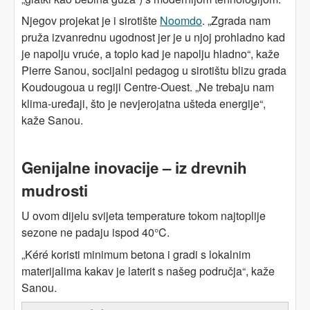
Njegov projekat je i sirotište
Noomdo
. „Zgrada nam
pruža izvanrednu ugodnost jer je u njoj prohladno kad
je napolju vruće, a toplo kad je napolju hladno“, kaže
Pierre Sanou, socijalni pedagog u sirotištu blizu grada
Koudougoua u regiji Centre-Ouest. „Ne trebaju nam
klima-uređaji, što je nevjerojatna ušteda energije“,
kaže Sanou.
Genijalne inovacije – iz drevnih
mudrosti
U ovom dijelu svijeta temperature tokom najtoplije
sezone ne padaju ispod 40°C.
„Kéré koristi minimum betona i gradi s lokalnim
materijalima kakav je laterit s našeg područja“, kaže
Sanou.