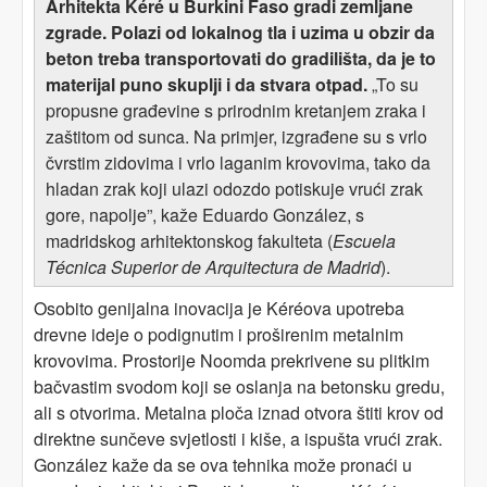
Arhitekta
Kéré u Burkini Faso gradi zemljane
zgrade. Polazi od lokalnog tla i uzima u obzir da
beton treba transportovati do gradilišta, da je to
materijal puno skuplji i da stvara otpad.
„To su
propusne građevine s prirodnim kretanjem zraka i
zaštitom od sunca. Na primjer, izgrađene su s vrlo
čvrstim zidovima i vrlo laganim krovovima, tako da
hladan zrak koji ulazi odozdo potiskuje vrući zrak
gore, napolje”, kaže Eduardo González, s
madridskog arhitektonskog fakulteta (
Escuela
Técnica Superior de Arquitectura de Madrid
).
Osobito genijalna inovacija je Kéréova upotreba
drevne ideje o podignutim i proširenim metalnim
krovovima. Prostorije Noomda prekrivene su plitkim
bačvastim svodom koji se oslanja na betonsku gredu,
ali s otvorima. Metalna ploča iznad otvora štiti krov od
direktne sunčeve svjetlosti i kiše, a ispušta vrući zrak.
González kaže da se ova tehnika može pronaći u