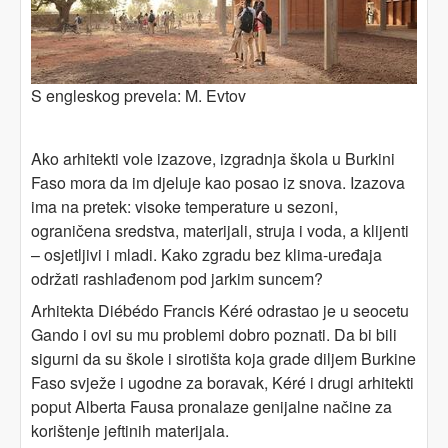
S engleskog prevela: M. Evtov
Ako arhitekti vole izazove, izgradnja škola u Burkini
Faso mora da im djeluje kao posao iz snova. Izazova
ima na pretek: visoke temperature u sezoni,
ograničena sredstva, materijali, struja i voda, a klijenti
– osjetljivi i mladi. Kako zgradu bez klima-uređaja
održati rashlađenom pod jarkim suncem?
Arhitekta Diébédo Francis Kéré odrastao je u seocetu
Gando i ovi su mu problemi dobro poznati. Da bi bili
sigurni da su škole i sirotišta koja grade diljem Burkine
Faso svježe i ugodne za boravak, Kéré i drugi arhitekti
poput Alberta Fausa pronalaze genijalne načine za
korištenje jeftinih materijala.