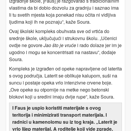
izgradnje škole, [Faus] je razgovarao s tradicionalnim
vlastima da bi dobio dozvolu za gradnju i saznao ima
li tu svetih mjesta koja ponekad nisu očita ni vidljiva
ljudima koji ih ne poznaju”, kaže Soura.
Ovaj školski kompleks obuhvata sve od vrtića do
srednje škole, uključujući i strukovnu školu. „Učenici
ovdje ne govore
Jao što je vruće
i rado dolaze jer im je
ugodno i mogu se koncentrisati na nastavu”, dodaje
Soura.
Kompleks je izgrađen od opeke napravljene od laterita
s ovog područja. Laterit se oblikuje kalupom, suši na
suncu i postaje opeka vrlo intenzivne crvene boje.
„Ove opeke su otpornije na metke nego betonski
blokovi koji u sredini imaju dvije rupe”, kaže Soura.
I Faus je uspio koristiti materijale s ovog
teritorija i minimizirati transport materijala. I
radnici u kamenolomu su iz tog kraja. „Laterit je
vrlo lijep materijal. A roditelje koji vide zgrade,