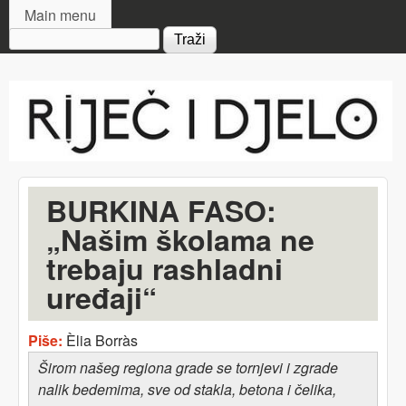
MAIN MENU
Skip to main content
Main menu
Search form
Riječ
i djelo
BURKINA FASO:
„Našim školama ne
trebaju rashladni
uređaji“
Piše:
Èlia Borràs
Širom našeg regiona grade se tornjevi i zgrade
nalik bedemima, sve od stakla, betona i čelika,