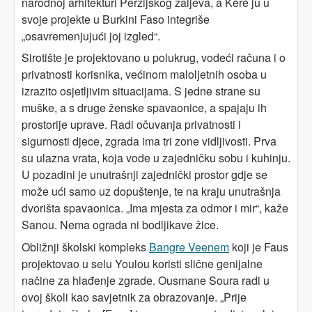
narodnoj arhitekturi Perzijskog zaljeva, a Kéré ju u
svoje projekte u Burkini Faso integriše
„osavremenjujući joj izgled“.
Sirotište je projektovano u polukrug, vodeći računa i o
privatnosti korisnika, većinom maloljetnih osoba u
izrazito osjetljivim situacijama. S jedne strane su
muške, a s druge ženske spavaonice, a spajaju ih
prostorije uprave. Radi očuvanja privatnosti i
sigurnosti djece, zgrada ima tri zone vidljivosti. Prva
su ulazna vrata, koja vode u zajedničku sobu i kuhinju.
U pozadini je unutrašnji zajednički prostor gdje se
može ući samo uz dopuštenje, te na kraju unutrašnja
dvorišta spavaonica. „Ima mjesta za odmor i mir“, kaže
Sanou. Nema ograda ni bodljikave žice.
Obližnji školski kompleks
Bangre Veenem
koji je Faus
projektovao u selu Youlou koristi slične genijalne
načine za hlađenje zgrade. Ousmane Soura radi u
ovoj školi kao savjetnik za obrazovanje. „Prije