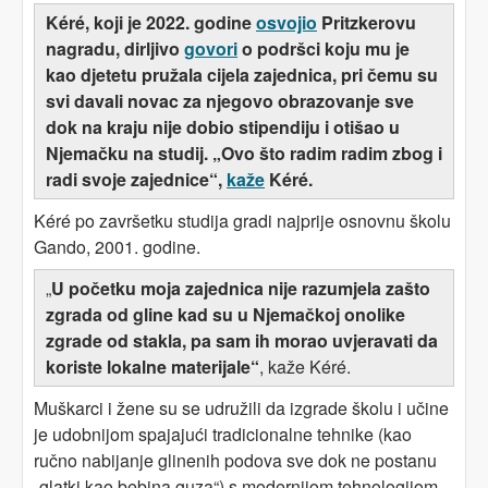
Kéré, koji je 2022. godine
osvojio
Pritzkerovu
nagradu, dirljivo
govori
o podršci koju mu je
kao djetetu pružala cijela zajednica, pri čemu su
svi davali novac za njegovo obrazovanje sve
dok na kraju nije dobio stipendiju i otišao u
Njemačku na studij. „Ovo što radim radim zbog
i
radi
svoje zajednice“,
kaže
Kéré.
Kéré po završetku studija gradi najprije osnovnu školu
Gando, 2001. godine.
„
U početku moja zajednica nije razumjela zašto
zgrada od gline kad su u Njemačkoj onolike
zgrade od stakla, pa sam ih morao uvjeravati da
koriste lokalne materijale“
, kaže Kéré.
Muškarci i žene su se udružili da izgrade školu i učine
je udobnijom spajajući tradicionalne tehnike (kao
ručno nabijanje glinenih podova sve dok ne postanu
„glatki kao bebina guza“) s modernijom tehnologijom.