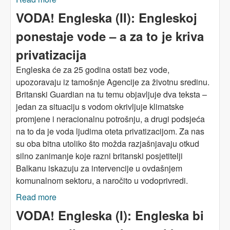
EU o čistoj vodi
VODA! Engleska (II): Engleskoj
ponestaje vode – a za to je kriva
privatizacija
Engleska će za 25 godina ostati bez vode,
upozoravaju iz tamošnje Agencije za životnu sredinu.
Britanski Guardian na tu temu objavljuje dva teksta –
jedan za situaciju s vodom okrivljuje klimatske
promjene i neracionalnu potrošnju, a drugi podsjeća
na to da je voda ljudima oteta privatizacijom. Za nas
su oba bitna utoliko što možda razjašnjavaju otkud
silno zanimanje koje razni britanski posjetitelji
Balkanu iskazuju za intervencije u ovdašnjem
komunalnom sektoru, a naročito u vodoprivredi.
Read more
about VODA! Engleska (II): Engleskoj ponestaje
vode – a za to je kriva privatizacija
VODA! Engleska (I): Engleska bi