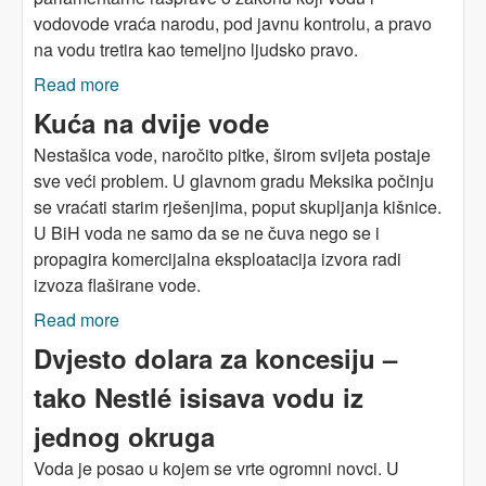
vodovode vraća narodu, pod javnu kontrolu, a pravo
na vodu tretira kao temeljno ljudsko pravo.
Read more
about Voda kao neprikosnoveno javno dobro:
Italija
Kuća na dvije vode
Nestašica vode, naročito pitke, širom svijeta postaje
sve veći problem. U glavnom gradu Meksika počinju
se vraćati starim rješenjima, poput skupljanja kišnice.
U BiH voda ne samo da se ne čuva nego se i
propagira komercijalna eksploatacija izvora radi
izvoza flaširane vode.
Read more
about Kuća na dvije vode
Dvjesto dolara za koncesiju –
tako Nestlé isisava vodu iz
jednog okruga
Voda je posao u kojem se vrte ogromni novci. U