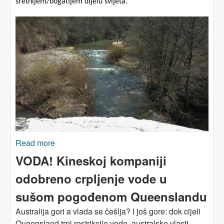
sretnijem/bogatijem dijelu svijeta.
Read more
about PERITE RUKE – AKO IMATE VODE
VODA! Kineskoj kompaniji
odobreno crpljenje vode u
sušom pogođenom Queenslandu
Australija gori a vlada se češlja? I još gore: dok cijeli
Queensland trpi restrikcije vode, australske vlasti