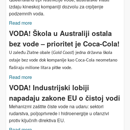
izdaju kineskoj kompaniji dozvolu za crpljenje
podzemnih voda.
Read more
about VODA! Kineskoj kompaniji odobreno
crpljenje vode u sušom pogođenom
VODA! Škola u Australiji ostala
Queenslandu
bez vode – prioritet je Coca-Cola!
U zaleđu Zlatne obale (
Gold Coast
) jedna državna škola
ostaje bez vode dok kompanije kao Coca-Cola neometano
flaširaju milione litara pitke vode.
Read more
about VODA! Škola u Australiji ostala bez vode
– prioritet je Coca-Cola!
VODA! Industrijski lobiji
napadaju zakone EU o čistoj vodi
Mehanizmi zaštite čiste vode na udaru: sektori
rudarstva, poljoprivrede i hidroenergije u ofanzivi
protiv ključnih direktiva EU.
Read more
about VODA! Industrijski lobiji napadaju zakone