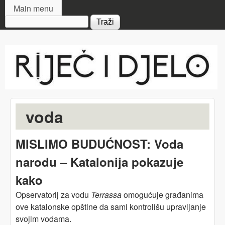
MAIN MENU
Skip to main content
Main menu
Search form
Riječ
i djelo
voda
MISLIMO BUDUĆNOST: Voda
narodu – Katalonija pokazuje
kako
Opservatorij za vodu
Terrassa
omogućuje građanima
ove katalonske opštine da sami kontrolišu upravljanje
svojim vodama.