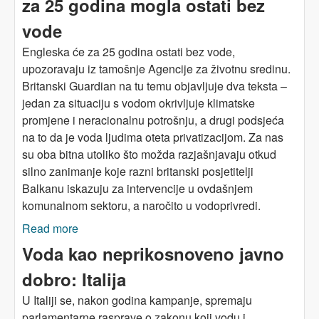
za 25 godina mogla ostati bez
vode
Engleska će za 25 godina ostati bez vode,
upozoravaju iz tamošnje Agencije za životnu sredinu.
Britanski Guardian na tu temu objavljuje dva teksta –
jedan za situaciju s vodom okrivljuje klimatske
promjene i neracionalnu potrošnju, a drugi podsjeća
na to da je voda ljudima oteta privatizacijom. Za nas
su oba bitna utoliko što možda razjašnjavaju otkud
silno zanimanje koje razni britanski posjetitelji
Balkanu iskazuju za intervencije u ovdašnjem
komunalnom sektoru, a naročito u vodoprivredi.
Read more
about VODA! Engleska (I): Engleska bi za 25
godina mogla ostati bez vode
Voda kao neprikosnoveno javno
dobro: Italija
U Italiji se, nakon godina kampanje, spremaju
parlamentarne rasprave o zakonu koji vodu i