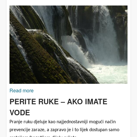
Read more
about MISLIMO BUDUĆNOST: Voda narodu –
Katalonija pokazuje kako
PERITE RUKE – AKO IMATE
VODE
Pranje ruku djeluje kao najjednostavniji mogući način
prevencije zaraze, a zapravo je i to lijek dostupan samo