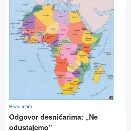
Read more
about Afrika si ne može priuštiti još jedan hladni
rat
Odgovor desničarima: „Ne
odustajemo”