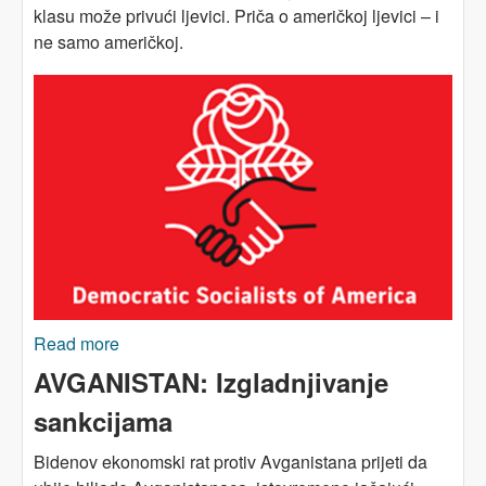
klasu može privući ljevici. Priča o američkoj ljevici – i
ne samo američkoj.
Read more
about Kako da ljevica dobije izbore
AVGANISTAN: Izgladnjivanje
sankcijama
Bidenov ekonomski rat protiv Avganistana prijeti da