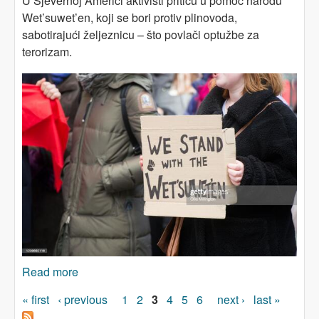
U Sjevernoj Americi aktivisti pritiču u pomoć narodu
Wet’suwet’en, koji se bori protiv plinovoda,
sabotirajući željeznicu – što povlači optužbe za
terorizam.
Read more
about Aktivisti sabotiraju željeznice u znak
solidarnosti s autohtonim stanovništvom
Pages
« first
‹ previous
1
2
3
4
5
6
next ›
last »