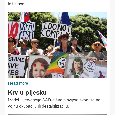
fašizmom.
Read more
about Znate ko se još protivio obaveznoj
vakcinaciji? Hitler!
Krv u pijesku
Model intervencija SAD-a širom svijeta svodi se na
vojnu okupaciju ili destabilizaciju.