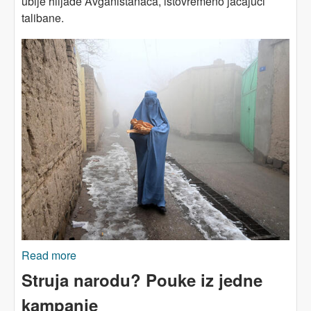
ubije hiljade Avganistanaca, istovremeno jačajući
talibane.
Read more
about AVGANISTAN: Izgladnjivanje sankcijama
Struja narodu? Pouke iz jedne
kampanje