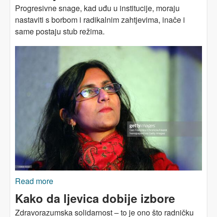
Progresivne snage, kad uđu u institucije, moraju
nastaviti s borbom i radikalnim zahtjevima, inače i
same postaju stub režima.
Read more
about Odgovor desničarima: „Ne odustajemo”
Kako da ljevica dobije izbore
Zdravorazumska solidarnost – to je ono što radničku