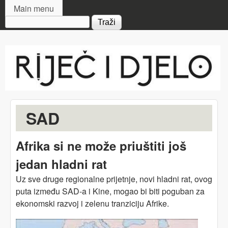
MAIN MENU
Skip to main content
Main menu
Search form
Riječ
i djelo
SAD
Afrika si ne može priuštiti još
jedan hladni rat
Uz sve druge regionalne prijetnje, novi hladni rat, ovog
puta između SAD-a i Kine, mogao bi biti poguban za
ekonomski razvoj i zelenu tranziciju Afrike.