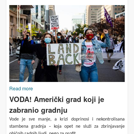
Read more
about POVRATAK BUDUĆNOSTI: Vratiti
zemlju onima koji su se brinuli za nju?
VODA! Američki grad koji je
zabranio gradnju
Vode je sve manje, a krizi doprinosi i nekontrolisana
stambena gradnja – koja opet ne služi za zbrinjavanje
običnih radnih ljudi, nego za profit.