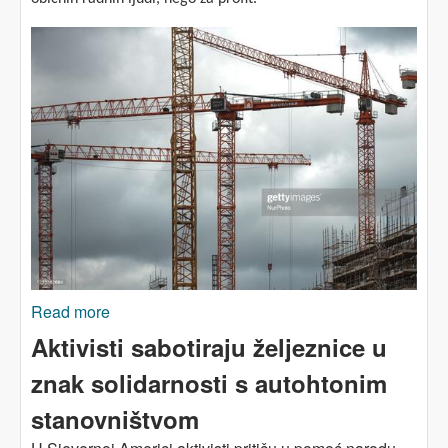
Read more
about VODA! Američki grad koji je zabranio
gradnju
Aktivisti sabotiraju željeznice u
znak solidarnosti s autohtonim
stanovništvom