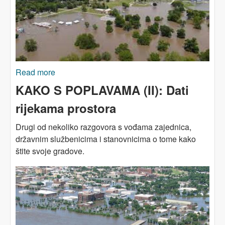
Read more
about KAKO S POPLAVAMA (III): Teret
naplavina istorijskih problema
KAKO S POPLAVAMA (II): Dati
rijekama prostora
Drugi od nekoliko razgovora s vođama zajednica,
državnim službenicima i stanovnicima o tome kako
štite svoje gradove.