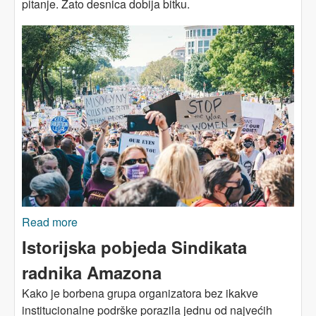
pitanje. Zato desnica dobija bitku.
Read more
about O pravu na abortus: Pokret ostavljen na
brisanom prostoru
Istorijska pobjeda Sindikata
radnika Amazona
Kako je borbena grupa organizatora bez ikakve
institucionalne podrške porazila jednu od najvećih