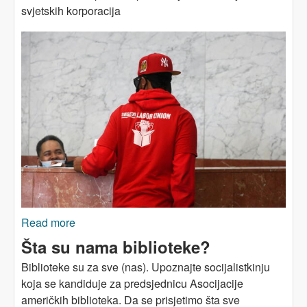
svjetskih korporacija
Read more
about Istorijska pobjeda Sindikata radnika
Amazona
Šta su nama biblioteke?
Biblioteke su za sve (nas). Upoznajte socijalistkinju
koja se kandiduje za predsjednicu Asocijacije
američkih biblioteka.
Da se prisjetimo šta sve