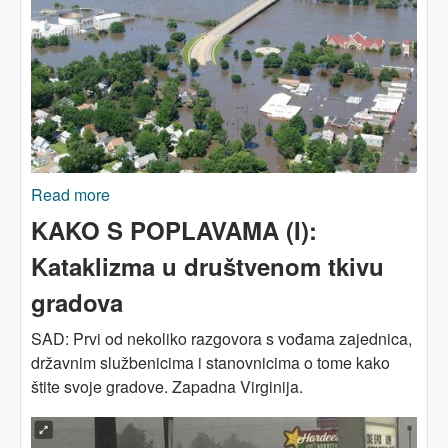
Read more
about KAKO S POPLAVAMA (II): Dati rijekama
prostora
KAKO S POPLAVAMA (I):
Kataklizma u društvenom tkivu
gradova
SAD: Prvi od nekoliko razgovora s vođama zajednica,
državnim službenicima i stanovnicima o tome kako
štite svoje gradove. Zapadna Virginija.