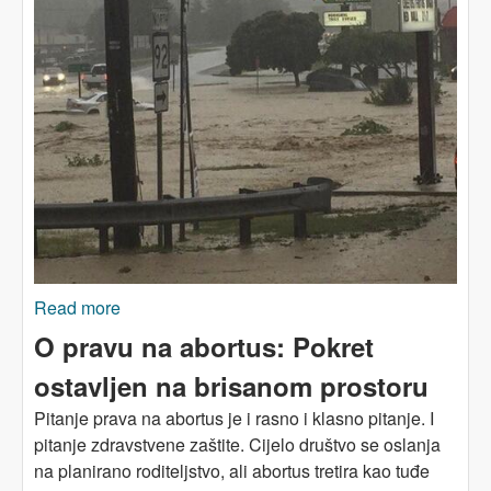
Read more
about KAKO S POPLAVAMA (I): Kataklizma u
društvenom tkivu gradova
O pravu na abortus: Pokret
ostavljen na brisanom prostoru
Pitanje prava na abortus je i rasno i klasno pitanje. I
pitanje zdravstvene zaštite. Cijelo društvo se oslanja
na planirano roditeljstvo, ali abortus tretira kao tuđe