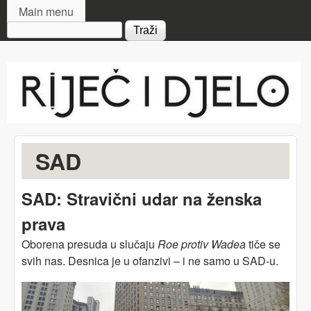
MAIN MENU
Skip to main content
Main menu
Search form
Riječ
i djelo
SAD
SAD: Stravični udar na ženska
prava
Oborena presuda u slučaju
Roe protiv Wadea
tiče se
svih nas. Desnica je u ofanzivi – i ne samo u SAD-u.