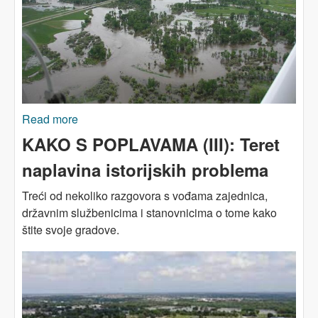
Read more
about KAKO S POPLAVAMA (IV): Zajednice
kojima haraju poplave - i tržište nekretninama
KAKO S POPLAVAMA (III): Teret
naplavina istorijskih problema
Treći od nekoliko razgovora s vođama zajednica,
državnim službenicima i stanovnicima o tome kako
štite svoje gradove.