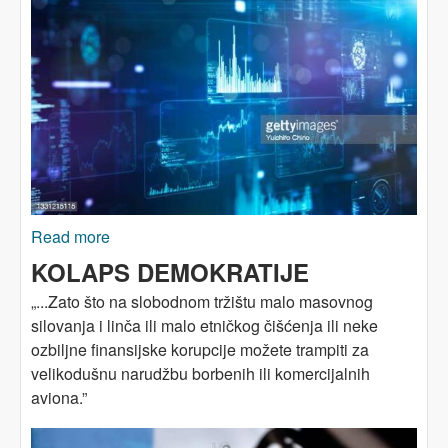
Read more
about KOLAPS DEMOKRATIJE (dio treći):
Avatarska država
KOLAPS DEMOKRATIJE
„...Zato što na slobodnom tržištu malo masovnog
silovanja i linča ili malo etničkog čišćenja ili neke
ozbiljne finansijske korupcije možete trampiti za
velikodušnu narudžbu borbenih ili komercijalnih
aviona.”