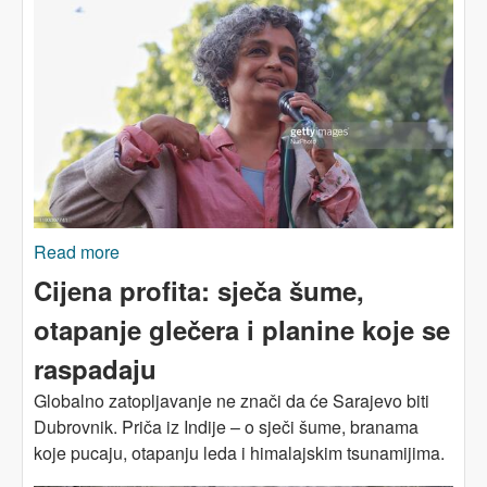
Read more
about Arundhati Roy: „Kapitalizam je postao
oružje masovnog uništenja.“
Cijena profita: sječa šume,
otapanje glečera i planine koje se
raspadaju
Globalno zatopljavanje ne znači da će Sarajevo biti
Dubrovnik. Priča iz Indije – o sječi šume, branama
koje pucaju, otapanju leda i himalajskim tsunamijima.