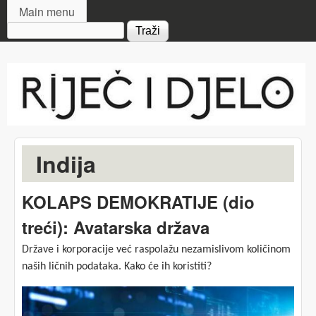
MAIN MENU
Skip to main content
Main menu
Search form
Riječ
i djelo
Indija
KOLAPS DEMOKRATIJE (dio
treći): Avatarska država
Države i korporacije već raspolažu nezamislivom količinom
naših ličnih podataka. Kako će ih koristiti?