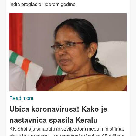
India proglasio 'liderom godine'.
Read more
about Kako KK Shailaja i njena Brigada
pobjeđuju virus
Ubica koronavirusa! Kako je
nastavnica spasila Keralu
KK Shailaju smatraju rok-zvijezdom među ministrima:
slave je s pravom - u siromašnoj državi od 35 miliona