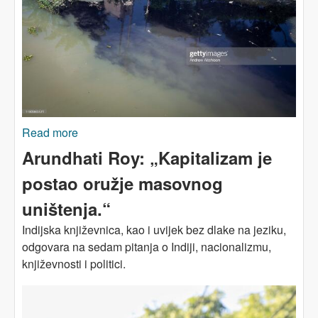
Read more
about Preko vode do mode: visoka cijena
jeftinog indijskog tekstila
Arundhati Roy: „Kapitalizam je
postao oružje masovnog
uništenja.“
Indijska književnica, kao i uvijek bez dlake na jeziku,
odgovara na sedam pitanja o Indiji, nacionalizmu,
književnosti i politici.