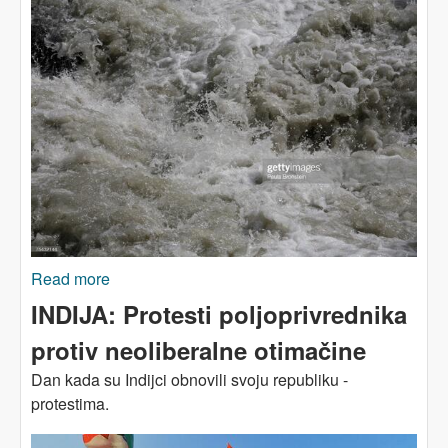
Read more
about Cijena profita: sječa šume, otapanje
glečera i planine koje se raspadaju
INDIJA: Protesti poljoprivrednika
protiv neoliberalne otimačine
Dan kada su Indijci obnovili svoju republiku -
protestima.