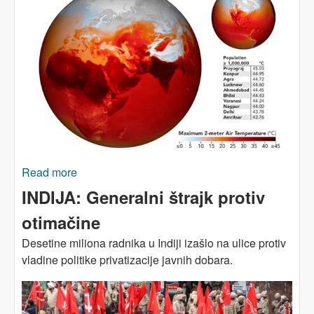
Read more
about U Indiju ove godine proljeće nikad nije
došlo
INDIJA: Generalni štrajk protiv
otimačine
Desetine miliona radnika u Indiji izašlo na ulice protiv
vladine politike privatizacije javnih dobara.