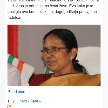
ljudi virus je odnio samo četiri žrtve. Evo kako je to
postigla ova komunistkinja, dugogodišnja prosvjetna
radnica.
Read more
about Ubica koronavirusa! Kako je nastavnica
spasila Keralu
Pages
1
2
next ›
last »