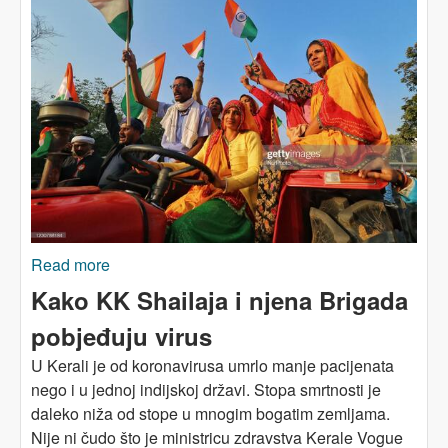
Read more
about INDIJA: Protesti poljoprivrednika protiv
neoliberalne otimačine
Kako KK Shailaja i njena Brigada
pobjeđuju virus
U Kerali je od koronavirusa umrlo manje pacijenata
nego i u jednoj indijskoj državi. Stopa smrtnosti je
daleko niža od stope u mnogim bogatim zemljama.
Nije ni čudo što je ministricu zdravstva Kerale Vogue