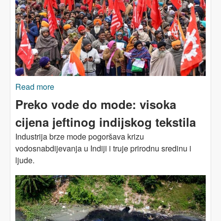
Read more
about INDIJA: Generalni štrajk protiv otimačine
Preko vode do mode: visoka
cijena jeftinog indijskog tekstila
Industrija brze mode pogoršava krizu
vodosnabdijevanja u Indiji i truje prirodnu sredinu i
ljude.