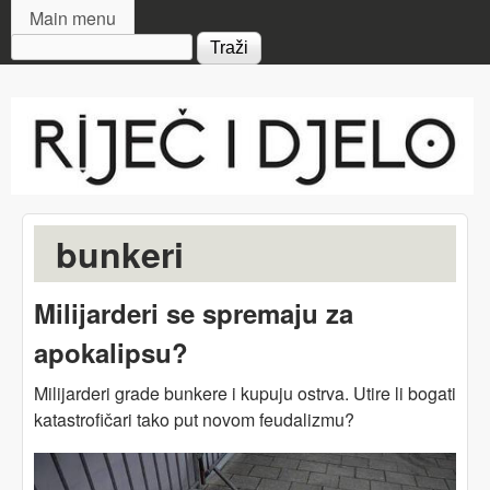
MAIN MENU
Skip to main content
Main menu
Search form
Riječ
i djelo
bunkeri
Milijarderi se spremaju za
apokalipsu?
Milijarderi grade bunkere i kupuju ostrva. Utire li bogati
katastrofičari tako put novom feudalizmu?