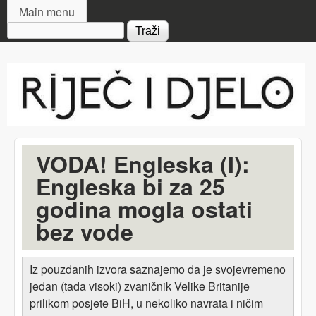
MAIN MENU
Skip to main content
Main menu
Search form
Riječ
i djelo
VODA! Engleska (I):
Engleska bi za 25
godina mogla ostati
bez vode
Iz pouzdanih izvora saznajemo da je svojevremeno
jedan (tada visoki) zvaničnik Velike Britanije
prilikom posjete BiH, u nekoliko navrata i ničim