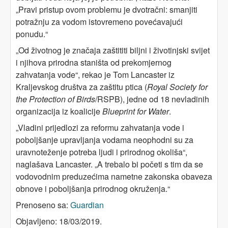
„Pravi pristup ovom problemu je dvotračni: smanjiti
potražnju za vodom istovremeno povećavajući
ponudu.“
„Od životnog je značaja zaštititi biljni i životinjski svijet
i njihova prirodna staništa od prekomjernog
zahvatanja vode“, rekao je Tom Lancaster iz
Kraljevskog društva za zaštitu ptica (
Royal Society for
the Protection of Birds
/RSPB), jedne od 18 nevladinih
organizacija iz koalicije
Blueprint for Water
.
„Vladini prijedlozi za reformu zahvatanja vode i
poboljšanje upravljanja vodama neophodni su za
uravnoteženje potreba ljudi i prirodnog okoliša“,
naglašava Lancaster. „A trebalo bi početi s tim da se
vodovodnim preduzećima nametne zakonska obaveza
obnove i poboljšanja prirodnog okruženja.“
Prenoseno sa:
Guardian
Objavljeno: 18/03/2019.