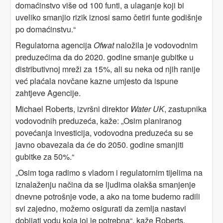
domaćinstvo više od 100 funti, a ulaganje koji bi
uveliko smanjio rizik iznosi samo četiri funte godišnje
po domaćinstvu.“
Regulatorna agencija
Ofwat
naložila je vodovodnim
preduzećima da do 2020. godine smanje gubitke u
distributivnoj mreži za 15%, ali su neka od njih ranije
već plaćala novčane kazne umjesto da ispune
zahtjeve Agencije.
Michael Roberts, izvršni direktor
Water UK
, zastupnika
vodovodnih preduzeća, kaže: „Osim planiranog
povećanja investicija, vodovodna preduzeća su se
javno obavezala da će do 2050. godine smanjiti
gubitke za 50%.“
„Osim toga radimo s vladom i regulatornim tijelima na
iznalaženju načina da se ljudima olakša smanjenje
dnevne potrošnje vode, a ako na tome budemo radili
svi zajedno, možemo osigurati da zemlja nastavi
dobijati vodu koja joj je potrebna“, kaže Roberts.