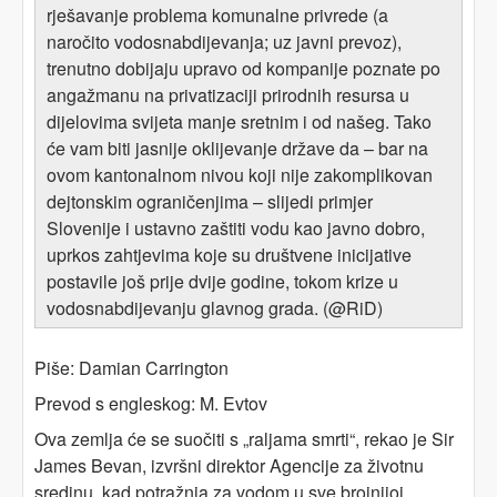
rješavanje problema komunalne privrede (a
naročito vodosnabdijevanja; uz javni prevoz),
trenutno dobijaju upravo od kompanije poznate po
angažmanu na privatizaciji prirodnih resursa u
dijelovima svijeta manje sretnim i od našeg. Tako
će vam biti jasnije oklijevanje države da – bar na
ovom kantonalnom nivou koji nije zakomplikovan
dejtonskim ograničenjima – slijedi primjer
Slovenije i ustavno zaštiti vodu kao javno dobro,
uprkos zahtjevima koje su društvene inicijative
postavile još prije dvije godine, tokom krize u
vodosnabdijevanju glavnog grada. (@RiD)
Piše: Damian Carrington
Prevod s engleskog: M. Evtov
Ova zemlja će se suočiti s „raljama smrti“, rekao je Sir
James Bevan, izvršni direktor Agencije za životnu
sredinu, kad potražnja za vodom u sve brojnijoj