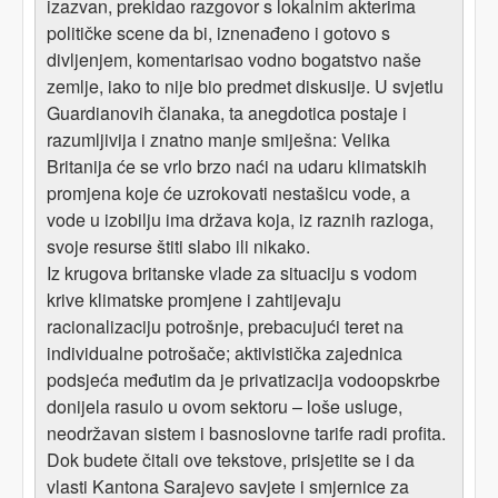
izazvan, prekidao razgovor s lokalnim akterima
političke scene da bi, iznenađeno i gotovo s
divljenjem, komentarisao vodno bogatstvo naše
zemlje, iako to nije bio predmet diskusije. U svjetlu
Guardianovih članaka, ta anegdotica postaje i
razumljivija i znatno manje smiješna: Velika
Britanija će se vrlo brzo naći na udaru klimatskih
promjena koje će uzrokovati nestašicu vode, a
vode u izobilju ima država koja, iz raznih razloga,
svoje resurse štiti slabo ili nikako.
Iz krugova britanske vlade za situaciju s vodom
krive klimatske promjene i zahtijevaju
racionalizaciju potrošnje, prebacujući teret na
individualne potrošače; aktivistička zajednica
podsjeća međutim da je privatizacija vodoopskrbe
donijela rasulo u ovom sektoru – loše usluge,
neodržavan sistem i basnoslovne tarife radi profita.
Dok budete čitali ove tekstove, prisjetite se i da
vlasti Kantona Sarajevo savjete i smjernice za