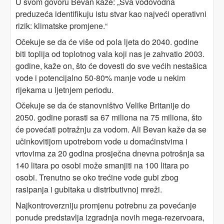
U svom govoru Bevan kaže: „Sva vodovodna
preduzeća identifikuju istu stvar kao najveći operativni
rizik: klimatske promjene.“
Očekuje se da će više od pola ljeta do 2040. godine
biti toplija od toplotnog vala koji nas je zahvatio 2003.
godine, kaže on, što će dovesti do sve većih nestašica
vode i potencijalno 50-80% manje vode u nekim
rijekama u ljetnjem periodu.
Očekuje se da će stanovništvo Velike Britanije do
2050. godine porasti sa 67 miliona na 75 miliona, što
će povećati potražnju za vodom. Ali Bevan kaže da se
učinkovitijom upotrebom vode u domaćinstvima i
vrtovima za 20 godina prosječna dnevna potrošnja sa
140 litara po osobi može smanjiti na 100 litara po
osobi. Trenutno se oko trećine vode gubi zbog
rasipanja i gubitaka u distributivnoj mreži.
Najkontroverzniju promjenu potrebnu za povećanje
ponude predstavlja izgradnja novih mega-rezervoara,