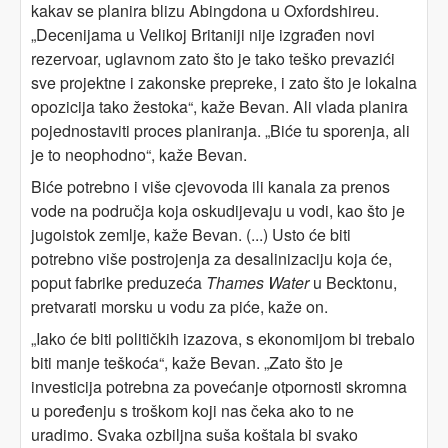
kakav se planira blizu Abingdona u Oxfordshireu.
„Decenijama u Velikoj Britaniji nije izgrađen novi
rezervoar, uglavnom zato što je tako teško prevazići
sve projektne i zakonske prepreke, i zato što je lokalna
opozicija tako žestoka“, kaže Bevan. Ali vlada planira
pojednostaviti proces planiranja. „Biće tu sporenja, ali
je to neophodno“, kaže Bevan.
Biće potrebno i više cjevovoda ili kanala za prenos
vode na područja koja oskudijevaju u vodi, kao što je
jugoistok zemlje, kaže Bevan. (...) Usto će biti
potrebno više postrojenja za desalinizaciju koja će,
poput fabrike preduzeća
Thames Water
u Becktonu,
pretvarati morsku u vodu za piće, kaže on.
„Iako će biti političkih izazova, s ekonomijom bi trebalo
biti manje teškoća“, kaže Bevan. „Zato što je
investicija potrebna za povećanje otpornosti skromna
u poređenju s troškom koji nas čeka ako to ne
uradimo. Svaka ozbiljna suša koštala bi svako