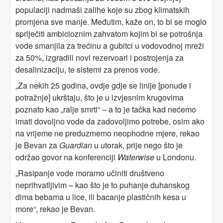
populaciji nadmaši zalihe koje su zbog klimatskih
promjena sve manje. Međutim, kaže on, to bi se moglo
spriječiti ambicioznim zahvatom kojim bi se potrošnja
vode smanjila za trećinu a gubitci u vodovodnoj mreži
za 50%, izgradili novi rezervoari i postrojenja za
desalinizaciju, te sistemi za prenos vode.
„Za nekih 25 godina, ovdje gdje se linije [ponude i
potražnje] ukrštaju, što je u izvjesnim krugovima
poznato kao „ralje smrti“ – a to je tačka kad nećemo
imati dovoljno vode da zadovoljimo potrebe, osim ako
na vrijeme ne preduzmemo neophodne mjere, rekao
je Bevan za
Guardian
u utorak, prije nego što je
održao govor na konferenciji
Waterwise
u Londonu.
„Rasipanje vode moramo učiniti društveno
neprihvatljivim – kao što je to puhanje duhanskog
dima bebama u lice, ili bacanje plastičnih kesa u
more“, rekao je Bevan.