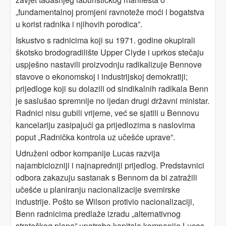
„fundamentalnoj promjeni ravnoteže moći i bogatstva
u korist radnika i njihovih porodica”.
Iskustvo s radnicima koji su 1971. godine okupirali
škotsko brodogradilište Upper Clyde i uprkos stečaju
uspješno nastavili proizvodnju radikalizuje Bennove
stavove o ekonomskoj i industrijskoj demokratiji;
prijedloge koji su dolazili od sindikalnih radikala Benn
je saslušao spremnije no ijedan drugi državni ministar.
Radnici nisu gubili vrijeme, već se sjatili u Bennovu
kancelariju zasipajući ga prijedlozima s naslovima
poput „Radnička kontrola uz učešće uprave”.
Udruženi odbor kompanije Lucas razvija
najambiciozniji i najnapredniji prijedlog. Predstavnici
odbora zakazuju sastanak s Bennom da bi zatražili
učešće u planiranju nacionalizacije svemirske
industrije. Pošto se Wilson protivio nacionalizaciji,
Benn radnicima predlaže izradu „alternativnog
strateškog plana” upotrebe kapitala kompanije Lucas.