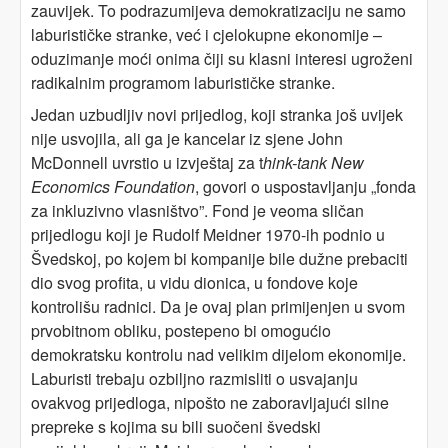
zauvijek. To podrazumijeva demokratizaciju ne samo
laburističke stranke, već i cjelokupne ekonomije –
oduzimanje moći onima čiji su klasni interesi ugroženi
radikalnim programom laburističke stranke.
Jedan uzbudljiv novi prijedlog, koji stranka još uvijek
nije usvojila, ali ga je kancelar iz sjene John
McDonnell uvrstio u izvještaj za t
hink-tank New
Economics Foundation
, govori o uspostavljanju „fonda
za inkluzivno vlasništvo”. Fond je veoma sličan
prijedlogu koji je Rudolf Meidner 1970-ih podnio u
Švedskoj, po kojem bi kompanije bile dužne prebaciti
dio svog profita, u vidu dionica, u fondove koje
kontrolišu radnici. Da je ovaj plan primijenjen u svom
prvobitnom obliku, postepeno bi omogućio
demokratsku kontrolu nad velikim dijelom ekonomije.
Laburisti trebaju ozbiljno razmisliti o usvajanju
ovakvog prijedloga, nipošto ne zaboravljajući silne
prepreke s kojima su bili suočeni švedski