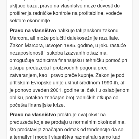
uključe bazu, pravo na vlasništvo može dovesti do
proširenja radničke kontrole na profitabilne, vodeće
sektore ekonomije.
Pravo na vlasništvo
nalikuje talijanskom zakonu
Marcora, ali može polučiti dalekosežnije rezultate.
Zakon Marcora, usvojen 1985. godine, u jeku rastuće
nezaposlenosti i sukoba izazvanih otkazima,
omogućuje radnicima finansijsku i tehničku pomoć pri
otkupu preduzeća i proizvodnih pogona pred
zatvaranjem, kao i pravo preče kupnje. Zakon je pod
pritiskom Evropske unije ukinut sredinom 1990-ih, ali
je ponovo uveden 2001. godine te, čak i u oslabljenom
obliku, potakao značajan broj radničkih otkupa od
početka finansijske krize.
Pravo na vlasništvo
proširuje ovaj okvir na
preduzeća koje se prodaju u normalnim okolnostima,
što predstavlja značajan odmak od tendencije da se
alternativni modeli vlasništva razmatraju samo kad