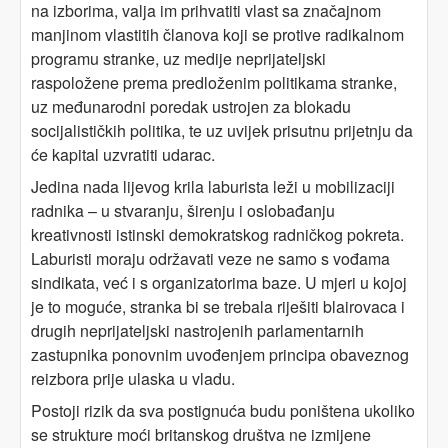
na izborima, valja im prihvatiti vlast sa značajnom
manjinom vlastitih članova koji se protive radikalnom
programu stranke, uz medije neprijateljski
raspoložene prema predloženim politikama stranke,
uz međunarodni poredak ustrojen za blokadu
socijalističkih politika, te uz uvijek prisutnu prijetnju da
će kapital uzvratiti udarac.
Jedina nada lijevog krila laburista leži u mobilizaciji
radnika – u stvaranju, širenju i oslobađanju
kreativnosti istinski demokratskog radničkog pokreta.
Laburisti moraju održavati veze ne samo s vođama
sindikata, već i s organizatorima baze. U mjeri u kojoj
je to moguće, stranka bi se trebala riješiti blairovaca i
drugih neprijateljski nastrojenih parlamentarnih
zastupnika ponovnim uvođenjem principa obaveznog
reizbora prije ulaska u vladu.
Postoji rizik da sva postignuća budu poništena ukoliko
se strukture moći britanskog društva ne izmijene