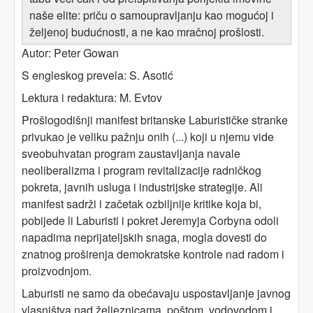
naše elite: priču o samoupravljanju kao mogućoj i
željenoj budućnosti, a ne kao mračnoj prošlosti.
Autor: Peter Gowan
S engleskog prevela: S. Asotić
Lektura i redaktura: M. Evtov
Prošlogodišnji manifest britanske Laburističke stranke
privukao je veliku pažnju onih (...) koji u njemu vide
sveobuhvatan program zaustavljanja navale
neoliberalizma i program revitalizacije radničkog
pokreta, javnih usluga i industrijske strategije. Ali
manifest sadrži i začetak ozbiljnije kritike koja bi,
pobijede li Laburisti i pokret Jeremyja Corbyna odoli
napadima neprijateljskih snaga, mogla dovesti do
znatnog proširenja demokratske kontrole nad radom i
proizvodnjom.
Laburisti ne samo da obećavaju uspostavljanje javnog
vlasništva nad željeznicama, poštom, vodovodom i