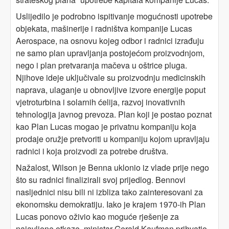
Uslijedilo je podrobno ispitivanje mogućnosti upotrebe
objekata, mašinerije i radništva kompanije Lucas
Aerospace, na osnovu kojeg odbor i radnici izrađuju
ne samo plan upravljanja postojećom proizvodnjom,
nego i plan pretvaranja mačeva u oštrice pluga.
Njihove ideje uključivale su proizvodnju medicinskih
naprava, ulaganje u obnovljive izvore energije poput
vjetroturbina i solarnih ćelija, razvoj inovativnih
tehnologija javnog prevoza. Plan koji je postao poznat
kao Plan Lucas mogao je privatnu kompaniju koja
prodaje oružje pretvoriti u kompaniju kojom upravljaju
radnici i koja proizvodi za potrebe društva.
Nažalost, Wilson je Benna uklonio iz vlade prije nego
što su radnici finalizirali svoj prijedlog. Bennovi
nasljednici nisu bili ni izbliza tako zainteresovani za
ekonomsku demokratiju. Iako je krajem 1970-ih Plan
Lucas ponovo oživio kao moguće rješenje za
najavljene otkaze, ministar Gerald Kaufman prihvatio