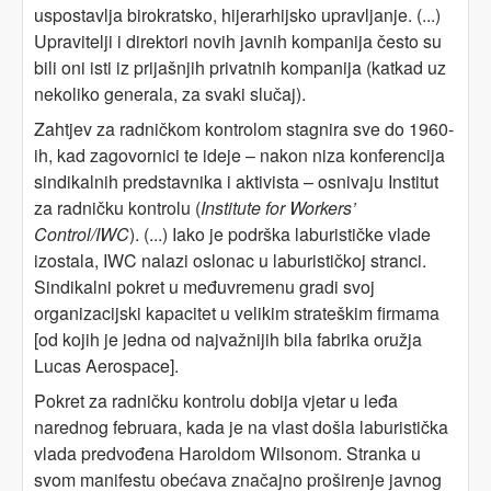
uspostavlja birokratsko, hijerarhijsko upravljanje. (...)
Upravitelji i direktori novih javnih kompanija često su
bili oni isti iz prijašnjih privatnih kompanija (katkad uz
nekoliko generala, za svaki slučaj).
Zahtjev za radničkom kontrolom stagnira sve do 1960-
ih, kad zagovornici te ideje – nakon niza konferencija
sindikalnih predstavnika i aktivista – osnivaju Institut
za radničku kontrolu (
Institute for Workers’
Control/IWC
). (...) Iako je podrška laburističke vlade
izostala, IWC nalazi oslonac u laburističkoj stranci.
Sindikalni pokret u međuvremenu gradi svoj
organizacijski kapacitet u velikim strateškim firmama
[od kojih je jedna od najvažnijih bila fabrika oružja
Lucas Aerospace].
Pokret za radničku kontrolu dobija vjetar u leđa
narednog februara, kada je na vlast došla laburistička
vlada predvođena Haroldom Wilsonom. Stranka u
svom manifestu obećava značajno proširenje javnog