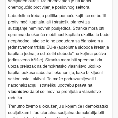
socijaldemokrati. Meidnerov plan je na koncu
onemogućilo protivljenje poslovnog sektora.
Laburistima trebaju politike pomoću kojih će se boriti
protiv moći kapitala, ali i strateški planovi za
suzbijanje neminovnih posljedica. Stranka mora biti
spremna da okonča mobilnost kapitala ukoliko to bude
neophodno, iako se to ne podudara sa članstvom u
jedinstvenom tržištu EU-a (apsolutna sloboda kretanja
kapitala jedna je od „četiri slobode” na kojima počiva
jedinstveno tržište). Stranka mora biti spremna i da
ubrza prelazak na demokratsko vlasništvo ukoliko
kapital pokuša sabotirati ekonomiju, kako bi ključni
sektori ostali aktivni. To može podrazumijevati i
nacionalizaciju i stratešku upotrebu
prava na
vlasništvo
da bi se imovina prenijela u vlasništvo
radnika.
Trenutno živimo u okruženju u kojem će i demokratski
socijalizam i tradicionalna socijalna demokratija biti