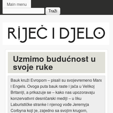
MAIN MENU
Skip to main content
Main menu
Search form
Riječ
i djelo
Uzmimo budućnost u
svoje ruke
Bauk kruži Evropom – pisali su svojevremeno Marx
i Engels. Ovoga puta bauk raste i jača u Velikoj
Britaniji, a prikazuje se – kako nas upozoravaju
konzervativni desničarski mediji – u liku
Laburističke stranke i njenog vođe Jeremyja
Corbyna koji je, zajedno sa svojim krugom,