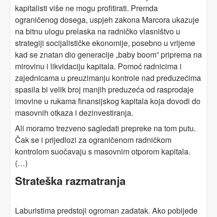
kapitalisti više ne mogu profitirati. Premda
ograničenog dosega, uspjeh zakona Marcora ukazuje
na bitnu ulogu prelaska na radničko vlasništvo u
strategiji socijalističke ekonomije, posebno u vrijeme
kad se znatan dio generacije „baby boom” priprema na
mirovinu i likvidaciju kapitala. Pomoć radnicima i
zajednicama u preuzimanju kontrole nad preduzećima
spasila bi velik broj manjih preduzeća od rasprodaje
imovine u rukama finansijskog kapitala koja dovodi do
masovnih otkaza i dezinvestiranja.
Ali moramo trezveno sagledati prepreke na tom putu.
Čak se i prijedlozi za ograničenom radničkom
kontrolom suočavaju s masovnim otporom kapitala.
(…)
Strateška razmatranja
Laburistima predstoji ogroman zadatak. Ako pobijede