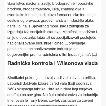
vlasništva: nacionalizaciju brodogradnje i popravke
brodova, brodostrojarstva, luka, znatnog dijela
svemirske industrije, dijelova farmaceutske industrije,
cestovnog prevoza, građevinarstva i industrije alata,
nafte i plina iz Sjevernog mora, kao i zemljišta za
izgradnju tzv. socijalnih stanova. Manifest je sadržao i
smjelo obećanje: laburisti će „socijalizovati postojeće
nacionalizovane industrije”, čineći „upravljanje
postojećim nacionalizovanim industrijama
odgovornijim prema radnicima u tim industrijama”. (...)
Radnička kontrola i Wilsonova vlada
Sindikalni pokret je u novoj vladi vidio izvrsnu priliku.
Laburisti dobivaju izbore usred vala (koji podržava
IWC) okupacija fabrika i štrajka rudara koji torijevci
osuđuju na sav glas. Na čelo ministarstva za industriju
imenovan je Tony Benn, čovjek zaslužan za čuveni
zavjet tadašnjeg laburističkog manifesta o