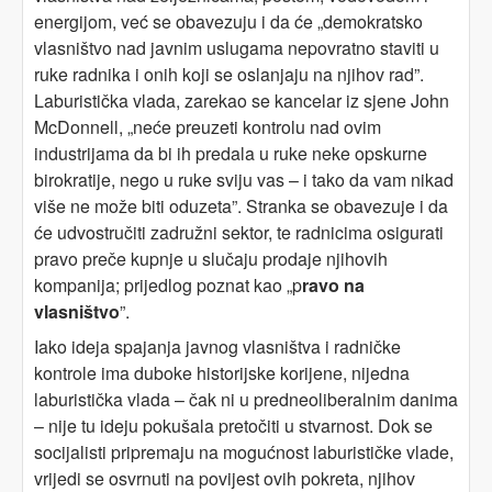
energijom, već se obavezuju i da će „demokratsko
vlasništvo nad javnim uslugama nepovratno staviti u
ruke radnika i onih koji se oslanjaju na njihov rad”.
Laburistička vlada, zarekao se kancelar iz sjene John
McDonnell, „neće preuzeti kontrolu nad ovim
industrijama da bi ih predala u ruke neke opskurne
birokratije, nego u ruke sviju vas – i tako da vam nikad
više ne može biti oduzeta”. Stranka se obavezuje i da
će udvostručiti zadružni sektor, te radnicima osigurati
pravo preče kupnje u slučaju prodaje njihovih
kompanija; prijedlog poznat kao „p
ravo na
vlasništvo
”.
Iako ideja spajanja javnog vlasništva i radničke
kontrole ima duboke historijske korijene, nijedna
laburistička vlada – čak ni u predneoliberalnim danima
– nije tu ideju pokušala pretočiti u stvarnost. Dok se
socijalisti pripremaju na mogućnost laburističke vlade,
vrijedi se osvrnuti na povijest ovih pokreta, njihov