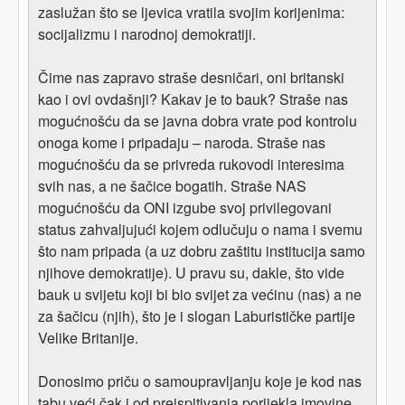
zaslužan što se ljevica vratila svojim korijenima:
socijalizmu i narodnoj demokratiji.
Čime nas zapravo straše desničari, oni britanski
kao i ovi ovdašnji? Kakav je to bauk? Straše nas
mogućnošću da se javna dobra vrate pod kontrolu
onoga kome i pripadaju – naroda. Straše nas
mogućnošću da se privreda rukovodi interesima
svih nas, a ne šačice bogatih. Straše NAS
mogućnošću da ONI izgube svoj privilegovani
status zahvaljujući kojem odlučuju o nama i svemu
što nam pripada (a uz dobru zaštitu institucija samo
njihove demokratije). U pravu su, dakle, što vide
bauk u svijetu koji bi bio svijet za većinu (nas) a ne
za šačicu (njih), što je i slogan Laburističke partije
Velike Britanije.
Donosimo priču o samoupravljanju koje je kod nas
tabu veći čak i od preispitivanja porijekla imovine