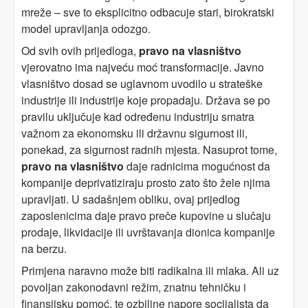
mreže – sve to eksplicitno odbacuje stari, birokratski
model upravljanja odozgo.
Od svih ovih prijedloga,
pravo na vlasništvo
vjerovatno ima najveću moć transformacije. Javno
vlasništvo dosad se uglavnom uvodilo u strateške
industrije ili industrije koje propadaju. Država se po
pravilu uključuje kad određenu industriju smatra
važnom za ekonomsku ili državnu sigurnost ili,
ponekad, za sigurnost radnih mjesta. Nasuprot tome,
pravo na vlasništvo
daje radnicima mogućnost da
kompanije deprivatiziraju prosto zato što žele njima
upravljati. U sadašnjem obliku, ovaj prijedlog
zaposlenicima daje pravo preče kupovine u slučaju
prodaje, likvidacije ili uvrštavanja dionica kompanije
na berzu.
Primjena naravno može biti radikalna ili mlaka. Ali uz
povoljan zakonodavni režim, znatnu tehničku i
finansijsku pomoć, te ozbiljne napore socijalista da