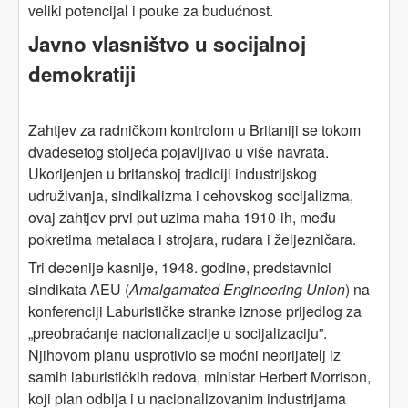
veliki potencijal i pouke za budućnost.
Javno vlasništvo u socijalnoj
demokratiji
Zahtjev za radničkom kontrolom u Britaniji se tokom
dvadesetog stoljeća pojavljivao u više navrata.
Ukorijenjen u britanskoj tradiciji industrijskog
udruživanja, sindikalizma i cehovskog socijalizma,
ovaj zahtjev prvi put uzima maha 1910-ih, među
pokretima metalaca i strojara, rudara i željezničara.
Tri decenije kasnije, 1948. godine, predstavnici
sindikata AEU (
Amalgamated Engineering Union
) na
konferenciji Laburističke stranke iznose prijedlog za
„preobraćanje nacionalizacije u socijalizaciju”.
Njihovom planu usprotivio se moćni neprijatelj iz
samih laburističkih redova, ministar Herbert Morrison,
koji plan odbija i u nacionalizovanim industrijama