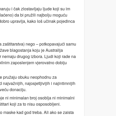
ruju i čak zlostavljaju ljude koji su im
plaćeno) da bi pružili najbolju moguću
obro upravlja, kako loš učinak pojedinca
ra zaštitarstva) nego – potkopavajući samu
žave blagostanja koju je Australija
er nemaju drugog izbora. Ljudi koji rade na
bilnim zaposlenjem vjerovatno dobiju
ci ne pružaju obuku neophodnu za
ajvažnijih, najosjetljivijih i najintimnijih
jveću donaciju.
oje ni minimalan broj osoblja ni minimalni
titari koji za to nisu osposobljeni.
o maske kad god treba. Ali ako se zaista