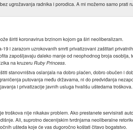
o bez ugrožavanja radnika i porodica. A mi možemo samo prati r
že širiti koronavirus brzinom kojom ga širi neoliberalizam.
a-19 i zarazom uzrokovanih smrti privatizovani zaštitari privatnih
profita zapošljavaju daleko manje od neophodnog broja osoblja, 
izika na kruzeru
Ruby Princess
.
štiti stanovništva oslanjala na dobro plaćen, dobro obučen i dob
o ograničenja putovanja među državama, ni do predviđanja nezapo
javanja i privatizacije javnih usluga hvališu uštedama troškov
 troškova nije nikakav problem. Ako prestanete servisirati autom
dišnje. Ali, suprotno decenijskim tvrdnjama neoliberalne retorik
ročnih ušteda koje će vas dugoročno koštati čitavo bogatstvo.