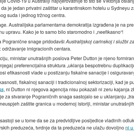
je Covid-19 u Australiji najvjerovatnije to što se Viktorija osl
o da je jedan privatni zaštitar u karantinskom hotelu u Sydneyu
og suda i jednog tržnog centra.
age. Australijska parlamentarna demokratija izgrađena je na pr
nu upravu. Kako je to samo bilo staromodno i „neefikasno“!
la Pogranične snage pridodavši
Australijskoj carinskoj i službi z
e: održavanje imigracionih centara.
iju, ministar unutrašnjih poslova Peter Dutton je njeno formir
a njega) preferencijalna struktura „uklanja bespotrebnu duplikac
i efikasnosti vlade u postizanju fiskalne sanacije i osiguravanju 
snosti, fiskalnoj sanaciji i tradicionalnoj sektorizaciji, kad j
ss
, ni Dutton ni njegova agencija nisu pokazali ni zeru kajanja z
 za stvaranje Pograničnih snaga sastojalo se u uklanjanju „tra
 neuspjeh zaštite granica u modernoj istoriji, ministar unutrašnji
stoji se u tome da se za predvidljive posljedice vladinih odluka u
arskih preduzeća, tvrdnje da ta preduzeća ne ulažu dovoljno
ni u