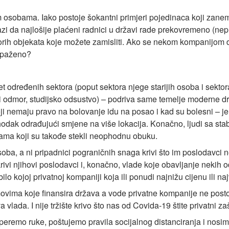
nim osobama. Iako postoje šokantni primjeri pojedinaca koji zanema
kazi da najlošije plaćeni radnici u državi rade prekovremeno (ne
rih objekata koje možete zamisliti. Ako se nekom kompanijom d
opaženo?
 određenih sektora (poput sektora njege starijih osoba i sekto
ji odmor, studijsko odsustvo) – podriva same temelje moderne dr
koji nemaju pravo na bolovanje idu na posao i kad su bolesni – j
odak odrađujući smjene na više lokacija. Konačno, ljudi sa sta
ama koji su takođe stekli neophodnu obuku.
h osoba, a ni pripadnici pograničnih snaga krivi što im poslodav
ivi njihovi poslodavci i, konačno, vlade koje obavljanje nekih od n
lo kojoj privatnoj kompaniji koja ili ponudi najnižu cijenu ili na
omovima koje finansira država a vode privatne kompanije ne post
vlada. I nije tržište krivo što nas od Covida-19 štite privatni zaš
eremo ruke, poštujemo pravila socijalnog distanciranja i nosim