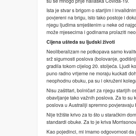
su se mnogo prije nailaska Covida-19.
Ista je stvar s brigom o starijim i invalid
povjereni na brigu, isto tako postoje i do
njegu ljudima smještenim u neke od najgo
može mjesecima i godinama prolaziti ne
Cijena ušteda su ljudski životi
Neoliberalizam ne potkopava samo kvalitet
srž sigurnosti poslova (bolovanje, godišn
gradila tokom cijelog 20. stoljeća. Ljudi 
puno radno vrijeme ne moraju kuckati doh
neophodnu obuku, pa su i okruženi koleg
Nisu zaštitari, bolničari za njegu stariji
obavljanje tako važnih poslova. Za to su kr
poslova u Australiji spremno povjeravaju bi
Nije tržište krivo za to što u staračkim d
standardi obuke. Za to je kriva Morrisonova 
Kao pojedinci, mi imamo odgovornost da p