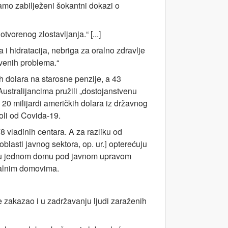
tamo zabilježeni šokantni dokazi o
tvorenog zlostavljanja.“ [...]
i hidratacija, nebriga za oralno zdravlje
tvenih problema.“
ih dolara na starosne penzije, a 43
ustralijancima pružili „dostojanstvenu
h 20 milijardi američkih dolara iz državnog
moli od Covida-19.
8 vladinih centara. A za razliku od
blasti javnog sektora, op. ur.
opterećuju
]
iji u jednom domu pod javnom upravom
ijalnim domovima.
e zakazao i u zadržavanju ljudi zaraženih