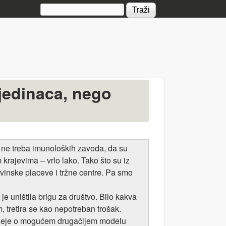
Search form
ojedinaca, nego
m ne treba imunoloških zavoda, da su
rajevima – vrlo lako. Tako što su iz
đevinske placeve i tržne centre. Pa smo
je uništila brigu za društvo. Bilo kakva
, tretira se kao nepotreban trošak.
a ideje o mogućem drugačijem modelu