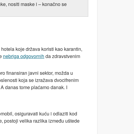
uke, nositi maske i – konačno se
 hotela koje država koristi kao karantin,
te
nebriga odgovornih
da zdravstvenim
ro finansiran javni sektor, možda u
slenosti koja se izražava dvocifrenim
a. A danas tome plaćamo danak. I
obil, osiguravati kuću i odlaziti kod
e, postoji velika razlika između uštede