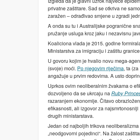
Izgleda da je glavni uzrok najveće epidemi
privatne zaštitare. Sad se otkriva ne sam
zaražen – odrađivao smjene u zgradi jedn
A onda su tu i Australijske pogranične sn
pružanje usluga kroz jaku i nezavisnu jav
Koaliciona vlada je 2015. godine formira
Ministarstva za imigraciju i zaštitu granic
U govoru kojim je hvalio novu mega-agenc
(svoje) moći.
Po njegovim riječima
, ta (z
angažuje u prvim redovima. A usto doprinos
Uprkos ovim neoliberalnim žvakama o efika
dozvoljeno da se ukrcaju na
Ruby Prince
razaranjem ekonomije. Čitavo obrazloženje
efikasnosti, ali izgovor za najsmrtonosniji
drugih ministarstava.
Jedan od najboljih trikova neoliberalizma sa
„neodgovorni pojedinci“. Na žalost zaštit