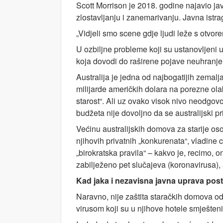
Scott Morrison je 2018. godine najavio ja
zlostavljanju i zanemarivanju. Javna istra
„Vidjeli smo scene gdje ljudi leže s otvore
U ozbiljne probleme koji su ustanovljeni u
koja dovodi do raširene pojave neuhranjen
Australija je jedna od najbogatijih zemalj
milijarde američkih dolara na porezne ola
starost“. Ali uz ovako visok nivo neodgovor
budžeta nije dovoljno da se australijski pr
Većinu australijskih domova za starije oso
njihovih privatnih „konkurenata“, vladine 
„birokratska pravila“ – kakvo je, recimo
zabilježeno pet slučajeva (koronavirusa),
Kad jaka i nezavisna javna uprava po
Naravno, nije zaštita staračkih domova od
virusom koji su u njihove hotele smješteni