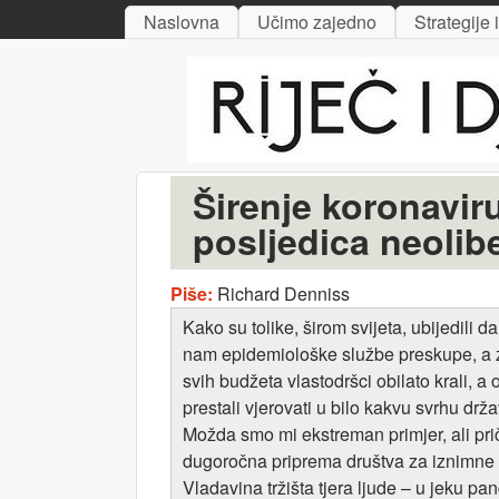
MAIN MENU
Naslovna
Učimo zajedno
Strategije 
Riječ
i djelo
Širenje koronaviru
posljedica neolib
Piše:
Richard Denniss
Kako su tolike, širom svijeta, ubijedili
nam epidemiološke službe preskupe, a za
svih budžeta vlastodršci obilato krali, a
prestali vjerovati u bilo kakvu svrhu drža
Možda smo mi ekstreman primjer, ali priča
dugoročna priprema društva za iznimne si
Vladavina tržišta tjera ljude – u jeku 