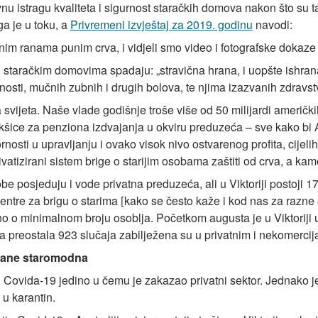
vnu istragu kvaliteta i sigurnost staračkih domova nakon što su 
ga je u toku, a
Privremeni izvještaj za 2019. godinu
navodi:
nim ranama punim crva, i vidjeli smo video i fotografske dokaze o
 staračkim domovima spadaju: „stravična hrana, i uopšte ishrana 
osti, mučnih zubnih i drugih bolova, te njima izazvanih zdravs
a svijeta. Naše vlade godišnje troše više od 50 milijardi američk
kšice za penziona izdvajanja u okviru preduzeća – sve kako bi A
nosti u upravljanju i ovako visok nivo ostvarenog profita, cijeli
ivatizirani sistem brige o starijim osobama zaštiti od crva, a ka
be posjeduju i vode privatna preduzeća, ali u Viktoriji postoji 17
centre za brigu o starima
kako se često kaže i kod nas za razne o
[
, ono o minimalnom broju osoblja. Početkom augusta je u Viktor
 a preostala 923 slučaja zabilježena su u privatnim i nekomerc
stane staromodna
 Covida-19 jedino u čemu je zakazao privatni sektor. Jednako j
 u karantin.