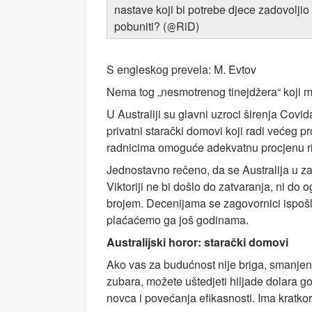
nastave koji bi potrebe djece zadovolji
pobuniti? (
RiD)
@
S engleskog prevela: M. Evtov
Nema tog „nesmotrenog tinejdžera“ koji mo
U Australiji su glavni uzroci širenja Covid
privatni starački domovi koji radi većeg 
radnicima omoguće adekvatnu procjenu r
Jednostavno rečeno, da se Australija u za
Viktoriji ne bi došlo do zatvaranja, ni d
brojem. Decenijama se zagovornici ispošl
plaćaćemo ga još godinama.
Australijski horor: starački domovi
Ako vas za budućnost nije briga, smanjenje
zubara, možete uštedjeti hiljade dolara go
novca i povećanja efikasnosti. Ima kratko