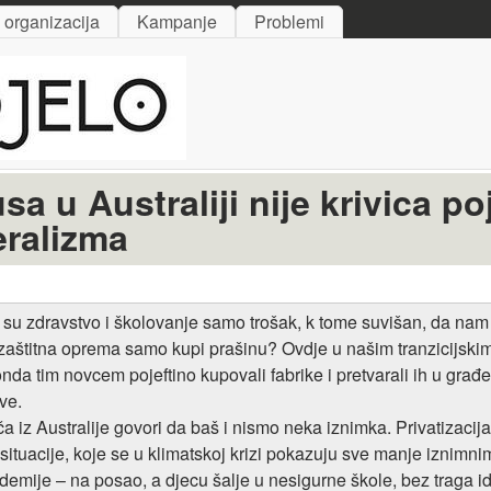
Skip to main content
i organizacija
Kampanje
Problemi
sa u Australiji nije krivica p
eralizma
 da su zdravstvo i školovanje samo trošak, k tome suvišan, da na
štitna oprema samo kupi prašinu? Ovdje u našim tranzicijskim k
 onda tim novcem pojeftino kupovali fabrike i pretvarali ih u gra
ve.
 iz Australije govori da baš i nismo neka iznimka. Privatizacija 
tuacije, koje se u klimatskoj krizi pokazuju sve manje iznimnim
pandemije – na posao, a djecu šalje u nesigurne škole, bez trag