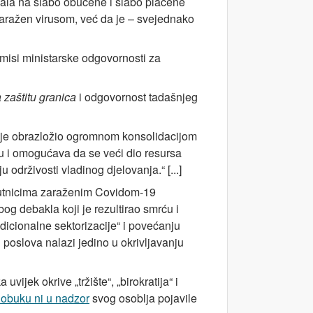
anjala na slabo obučene i slabo plaćene
 zaražen virusom, već da je – svejednako
emisi ministarske odgovornosti za
a zaštitu granica
i odgovornost tadašnjeg
anje obrazložio ogromnom konsolidacijom
iju i omogućava da se veći dio resursa
održivosti vladinog djelovanja.“ [...]
e putnicima zaraženim Covidom-19
bog debakla koji je rezultirao smrću i
dicionalne sektorizacije“ i povećanju
h poslova nalazi jedino u okrivljavanju
vijek okrive „tržište“, „birokratija“ i
 obuku ni u nadzor
svog osoblja pojavile