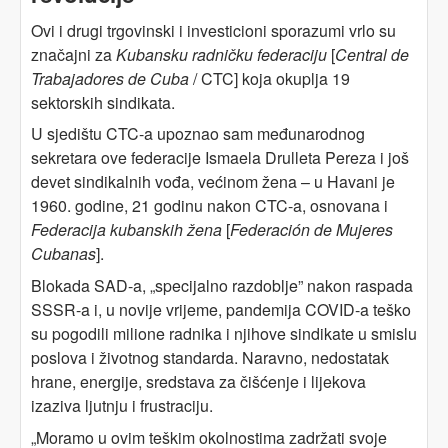
Ovi i drugi trgovinski i investicioni sporazumi vrlo su
značajni za
Kubansku radničku federaciju
[
Central de
Trabajadores de Cuba
/ CTC] koja okuplja 19
sektorskih sindikata.
U sjedištu CTC-a upoznao sam međunarodnog
sekretara ove federacije Ismaela Drulleta Pereza i još
devet sindikalnih vođa, većinom žena – u Havani je
1960. godine, 21 godinu nakon CTC-a, osnovana i
Federacija kubanskih žena
[
Federación de Mujeres
Cubanas
].
Blokada SAD-a, „specijalno razdoblje” nakon raspada
SSSR-a i, u novije vrijeme, pandemija COVID-a teško
su pogodili milione radnika i njihove sindikate u smislu
poslova i životnog standarda. Naravno, nedostatak
hrane, energije, sredstava za čišćenje i lijekova
izaziva ljutnju i frustraciju.
„Moramo u ovim teškim okolnostima zadržati svoje