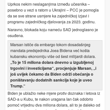
Uprkos nekim neslaganjima između učesnika –
posebno u vezi s ratom u Ukrajini – PCC je pomogla
da se sve strane usmjere ka zajedničkoj izjavi i
programu zajedničkog djelovanja za 2023. godinu.
Naravno, blokada koju nameću SAD jednoglasno je
osuđena.
Marsan ističe da embargo tokom dosadašnjeg
mandata predsjednika Joea Bidena već košta
kubansku ekonomiju više od šest milijardi dolara.
„To je 15 miliona dolara dnevno u izgubljenoj
trgovini i investicijama“, procjenjuje Marsan, „i
još uvijek čekamo da Biden održi obećanja o
poništavanju dodatnih sankcija koje je uveo
Trump.“
Biden je ublažio neke mjere protiv doznaka i letova iz
SAD-a u Kubu, te nakon uragana Ian čak odobrio
pomoć vrijednu dva miliona dolara, ali to je daleko od