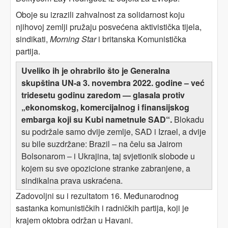
Oboje su izrazili zahvalnost za solidarnost koju
njihovoj zemlji pružaju posvećena aktivistička tijela,
sindikati,
Morning Star
i britanska Komunistička
partija.
Uveliko ih je ohrabrilo što je Generalna
skupština UN-a 3. novembra 2022. godine – već
tridesetu godinu zaredom — glasala protiv
„ekonomskog, komercijalnog i finansijskog
embarga koji su Kubi nametnule SAD“.
Blokadu
su podržale samo dvije zemlje, SAD i Izrael, a dvije
su bile suzdržane: Brazil – na čelu sa Jairom
Bolsonarom – i Ukrajina, taj svjetionik slobode u
kojem su sve opozicione stranke zabranjene, a
sindikalna prava uskraćena.
Zadovoljni su i rezultatom 16. Međunarodnog
sastanka komunističkih i radničkih partija, koji je
krajem oktobra održan u Havani.