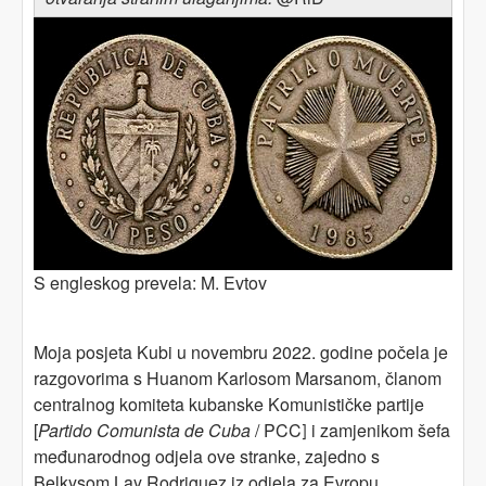
S engleskog prevela: M. Evtov
Moja posjeta Kubi u novembru 2022. godine počela je
razgovorima s Huanom Karlosom Marsanom, članom
centralnog komiteta kubanske Komunističke partije
[
Partido Comunista de Cuba
/ PCC
i zamjenikom šefa
]
međunarodnog odjela ove stranke, zajedno s
Belkysom Lay Rodriguez iz odjela za Evropu.