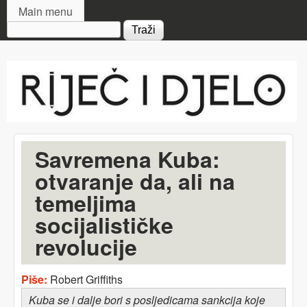
MAIN MENU
Skip to main content
Main menu
Search form
Riječ
i djelo
Savremena Kuba:
otvaranje da, ali na
temeljima
socijalističke
revolucije
Piše:
Robert Griffiths
Kuba se i dalje bori s posljedicama sankcija koje