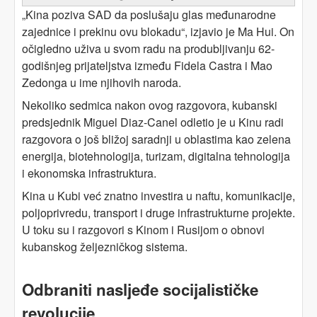
„Kina poziva SAD da poslušaju glas međunarodne
zajednice i prekinu ovu blokadu“, izjavio je Ma Hui. On
očigledno uživa u svom radu na produbljivanju 62-
godišnjeg prijateljstva između Fidela Castra i Mao
Zedonga u ime njihovih naroda.
Nekoliko sedmica nakon ovog razgovora, kubanski
predsjednik Miguel Diaz-Canel odletio je u Kinu radi
razgovora o još bližoj saradnji u oblastima kao zelena
energija, biotehnologija, turizam, digitalna tehnologija
i ekonomska infrastruktura.
Kina u Kubi već znatno investira u naftu, komunikacije,
poljoprivredu, transport i druge infrastrukturne projekte.
U toku su i razgovori s Kinom i Rusijom o obnovi
kubanskog željezničkog sistema.
Odbraniti nasljeđe socijalističke
revolucije