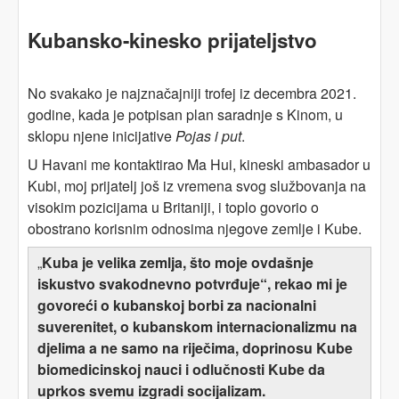
Kubansko-kinesko prijateljstvo
No svakako je najznačajniji trofej iz decembra 2021.
godine, kada je potpisan plan saradnje s Kinom, u
sklopu njene inicijative
Pojas i put
.
U Havani me kontaktirao Ma Hui, kineski ambasador u
Kubi, moj prijatelj još iz vremena svog službovanja na
visokim pozicijama u Britaniji, i toplo govorio o
obostrano korisnim odnosima njegove zemlje i Kube.
„
Kuba je velika zemlja, što moje ovdašnje
iskustvo svakodnevno potvrđuje“, rekao mi je
govoreći o kubanskoj borbi za nacionalni
suverenitet, o kubanskom internacionalizmu na
djelima a ne samo na riječima, doprinosu Kube
biomedicinskoj nauci i odlučnosti Kube da
uprkos svemu izgradi socijalizam.