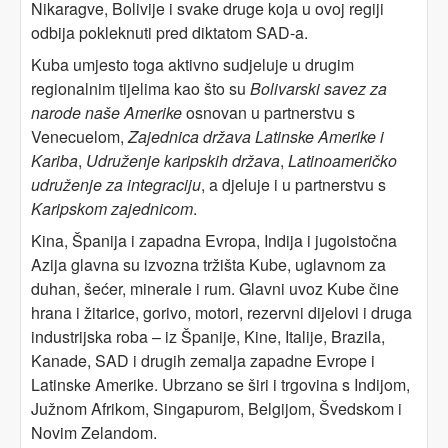
Nikaragve, Bolivije i svake druge koja u ovoj regiji
odbija pokleknuti pred diktatom SAD-a.
Kuba umjesto toga aktivno sudjeluje u drugim
regionalnim tijelima kao što su
Bolivarski savez za
narode naše Amerike
osnovan u partnerstvu s
Venecuelom,
Zajednica država Latinske Amerike i
Kariba
,
Udruženje karipskih država
,
Latinoameričko
udruženje za integraciju
, a djeluje i u partnerstvu s
Karipskom zajednicom
.
Kina, Španija i zapadna Evropa, Indija i jugoistočna
Azija glavna su izvozna tržišta Kube, uglavnom za
duhan, šećer, minerale i rum. Glavni uvoz Kube čine
hrana i žitarice, gorivo, motori, rezervni dijelovi i druga
industrijska roba – iz Španije, Kine, Italije, Brazila,
Kanade, SAD i drugih zemalja zapadne Evrope i
Latinske Amerike. Ubrzano se širi i trgovina s Indijom,
Južnom Afrikom, Singapurom, Belgijom, Švedskom i
Novim Zelandom.