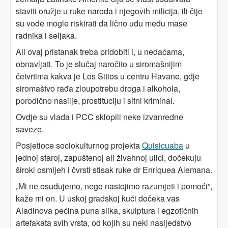
staviti oružje u ruke naroda i njegovih milicija, ili čije
su vođe mogle riskirati da lično uđu među mase
radnika i seljaka.
Ali ovaj pristanak treba pridobiti i, u nedaćama,
obnavljati. To je slučaj naročito u siromašnijim
četvrtima kakva je Los Sitios u centru Havane, gdje
siromaštvo rađa zloupotrebu droga i alkohola,
porodično nasilje, prostituciju i sitni kriminal.
Ovdje su vlada i PCC sklopili neke izvanredne
saveze.
Posjetioce sociokulturnog projekta
Quisicuaba
u
jednoj staroj, zapuštenoj ali živahnoj ulici, dočekuju
široki osmijeh i čvrsti stisak ruke dr Enriquea Alemana.
„Mi ne osuđujemo, nego nastojimo razumjeti i pomoći”,
kaže mi on. U uskoj gradskoj kući dočeka vas
Aladinova pećina puna slika, skulptura i egzotičnih
artefakata svih vrsta, od kojih su neki nasljedstvo