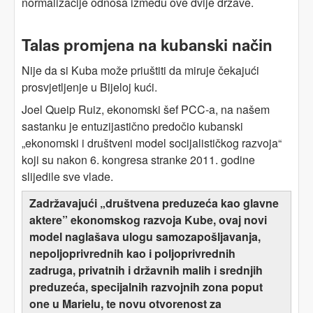
normalizacije odnosa između ove dvije države.
Talas promjena na kubanski način
Nije da si Kuba može priuštiti da miruje čekajući
prosvjetljenje u Bijeloj kući.
Joel Queip Ruiz, ekonomski šef PCC-a, na našem
sastanku je entuzijastično predočio kubanski
„ekonomski i društveni model socijalističkog razvoja“
koji su nakon 6. kongresa stranke 2011. godine
slijedile sve vlade.
Zadržavajući „društvena preduzeća kao glavne
aktere” ekonomskog razvoja Kube, ovaj novi
model naglašava ulogu samozapošljavanja,
nepoljoprivrednih kao i poljoprivrednih
zadruga, privatnih i državnih malih i srednjih
preduzeća, specijalnih razvojnih zona poput
one u Marielu, te novu otvorenost za