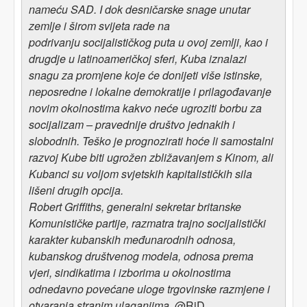
nameću SAD. I dok desničarske snage unutar
zemlje i širom svijeta rade na
podrivanju socijalističkog puta u ovoj zemlji, kao i
drugdje u latinoameričkoj sferi, Kuba iznalazi
snagu za promjene koje će donijeti više istinske,
neposredne i lokalne demokratije i prilagođavanje
novim okolnostima kakvo neće ugroziti borbu za
socijalizam – pravednije društvo jednakih i
slobodnih. Teško je prognozirati hoće li samostalni
razvoj Kube biti ugrožen zbližavanjem s Kinom, ali
Kubanci su voljom svjetskih kapitalističkih sila
lišeni drugih opcija.
Robert Griffiths, generalni sekretar britanske
Komunističke partije, razmatra trajno socijalistički
karakter kubanskih međunarodnih odnosa,
kubanskog društvenog modela, odnosa prema
vjeri, sindikatima i izborima u okolnostima
odnedavno povećane uloge trgovinske razmjene i
otvaranja stranim ulaganjima.
@RiD