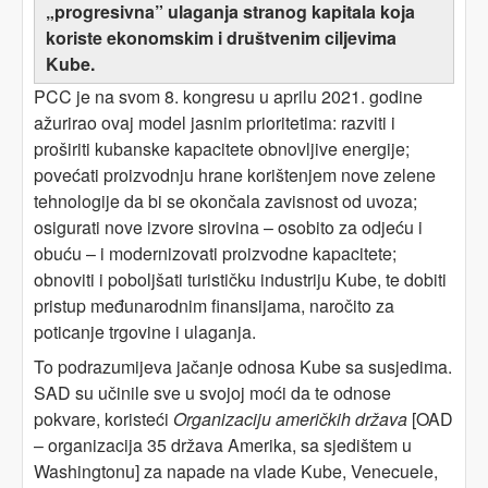
„progresivna” ulaganja stranog kapitala koja
koriste ekonomskim i društvenim ciljevima
Kube.
PCC je na svom 8. kongresu u aprilu 2021. godine
ažurirao ovaj model jasnim prioritetima: razviti i
proširiti kubanske kapacitete obnovljive energije;
povećati proizvodnju hrane korištenjem nove zelene
tehnologije da bi se okončala zavisnost od uvoza;
osigurati nove izvore sirovina – osobito za odjeću i
obuću – i modernizovati proizvodne kapacitete;
obnoviti i poboljšati turističku industriju Kube, te dobiti
pristup međunarodnim finansijama, naročito za
poticanje trgovine i ulaganja.
To podrazumijeva jačanje odnosa Kube sa susjedima.
SAD su učinile sve u svojoj moći da te odnose
pokvare, koristeći
Organizaciju američkih država
[OAD
– organizacija 35 država Amerika, sa sjedištem u
Washingtonu] za napade na vlade Kube, Venecuele,