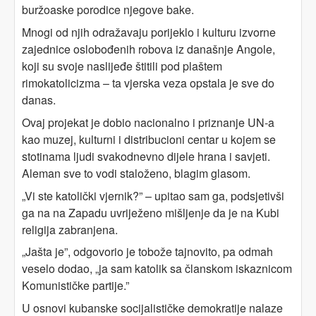
buržoaske porodice njegove bake.
Mnogi od njih odražavaju porijeklo i kulturu izvorne
zajednice oslobođenih robova iz današnje Angole,
koji su svoje naslijeđe štitili pod plaštem
rimokatolicizma – ta vjerska veza opstala je sve do
danas.
Ovaj projekat je dobio nacionalno i priznanje UN-a
kao muzej, kulturni i distribucioni centar u kojem se
stotinama ljudi svakodnevno dijele hrana i savjeti.
Aleman sve to vodi staloženo, blagim glasom.
„Vi ste katolički vjernik?” – upitao sam ga, podsjetivši
ga na na Zapadu uvriježeno mišljenje da je na Kubi
religija zabranjena.
„Jašta je”, odgovorio je tobože tajnovito, pa odmah
veselo dodao, „ja sam katolik sa članskom iskaznicom
Komunističke partije.”
U osnovi kubanske socijalističke demokratije nalaze