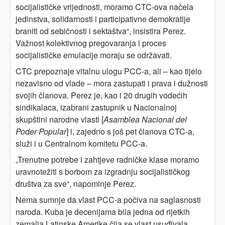
socijalističke vrijednosti, moramo CTC-ova načela
jedinstva, solidarnosti i participativne demokratije
braniti od sebičnosti i sektaštva“, insistira Perez.
Važnost kolektivnog pregovaranja i proces
socijalističke emulacije moraju se održavati.
CTC prepoznaje vitalnu ulogu PCC-a, ali – kao tijelo
nezavisno od vlade – mora zastupati i prava i dužnosti
svojih članova. Perez je, kao i 20 drugih vodećih
sindikalaca, izabrani zastupnik u Nacionalnoj
skupštini narodne vlasti [
Asamblea Nacional del
Poder Popular
] i, zajedno s još pet članova CTC-a,
služi i u Centralnom komitetu PCC-a.
„Trenutne potrebe i zahtjeve radničke klase moramo
uravnotežiti s borbom za izgradnju socijalističkog
društva za sve“, napominje Perez.
Nema sumnje da vlast PCC-a počiva na saglasnosti
naroda. Kuba je decenijama bila jedna od rijetkih
zemalja Latinske Amerike čija se vlast usuđivala