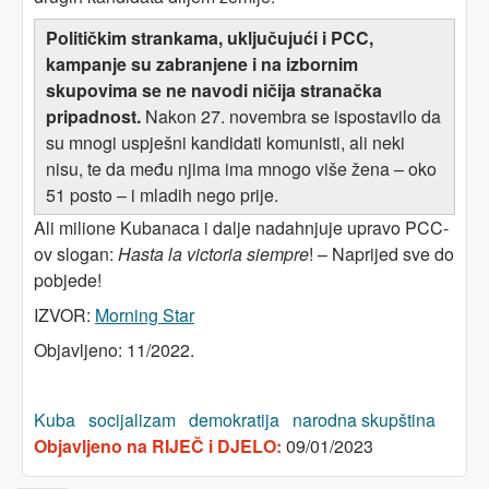
Političkim strankama, uključujući i PCC,
kampanje su zabranjene i na izbornim
skupovima se ne navodi ničija stranačka
pripadnost.
Nakon 27. novembra se ispostavilo da
su mnogi uspješni kandidati komunisti, ali neki
nisu, te da među njima ima mnogo više žena – oko
51 posto – i mladih nego prije.
Ali milione Kubanaca i dalje nadahnjuje upravo PCC-
ov slogan:
Hasta la victoria siempre
! – Naprijed sve do
pobjede!
IZVOR:
Morning Star
Objavljeno: 11/2022.
Kuba
socijalizam
demokratija
narodna skupština
Objavljeno na RIJEČ i DJELO:
09/01/2023