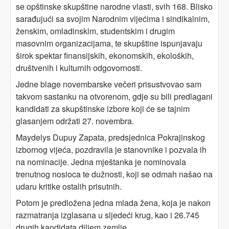
se opštinske skupštine narodne vlasti, svih 168. Blisko
sarađujući sa svojim Narodnim vijećima i sindikalnim,
ženskim, omladinskim, studentskim i drugim
masovnim organizacijama, te skupštine ispunjavaju
širok spektar finansijskih, ekonomskih, ekoloških,
društvenih i kulturnih odgovornosti.
Jedne blage novembarske večeri prisustvovao sam
takvom sastanku na otvorenom, gdje su bili predlagani
kandidati za skupštinske izbore koji će se tajnim
glasanjem održati 27. novembra.
Maydelys Dupuy Zapata, predsjednica Pokrajinskog
izbornog vijeća, pozdravila je stanovnike i pozvala ih
na nominacije. Jedna mještanka je nominovala
trenutnog nosioca te dužnosti, koji se odmah našao na
udaru kritike ostalih prisutnih.
Potom je predložena jedna mlada žena, koja je nakon
razmatranja izglasana u sljedeći krug, kao i 26.745
drugih kandidata diljem zemlje.