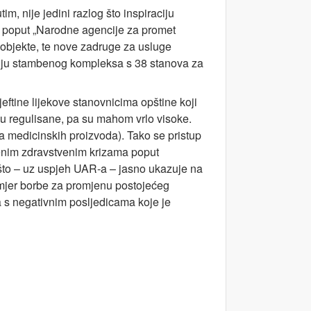
m, nije jedini razlog što inspiraciju
ive poput „Narodne agencije za promet
objekte, te nove zadruge za usluge
adnju stambenog kompleksa s 38 stanova za
eftine lijekove stanovnicima opštine koji
isu regulisane, pa su mahom vrlo visoke.
a medicinskih proizvoda). Tako se pristup
enim zdravstvenim krizama poput
što – uz uspjeh UAR-a – jasno ukazuje na
imjer borbe za promjenu postojećeg
 s negativnim posljedicama koje je