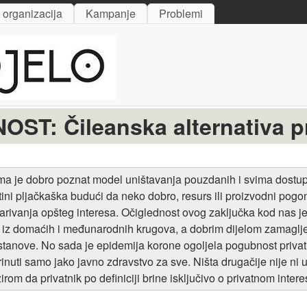
Skip to main content
i organizacija
Kampanje
Problemi
T: Čileanska alternativa pri
 nama je dobro poznat model uništavanja pouzdanih i svima dostu
ini pljačkaška budući da neko dobro, resurs ili proizvodni pogon 
varivanja opšteg interesa. Očiglednost ovog zaključka kod nas j
 domaćih i međunarodnih krugova, a dobrim dijelom zamagljena
ustanove. No sada je epidemija korone ogoljela pogubnost privat
nuti samo jako javno zdravstvo za sve. Ništa drugačije nije ni
rom da privatnik po definiciji brine isključivo o privatnom inte