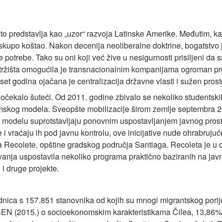
o predstavlja kao „uzor“ razvoja Latinske Amerike. Međutim, k
 skupo koštao. Nakon decenija neoliberalne doktrine, bogatstvo
 potrebe. Tako su oni koji već žive u nesigurnosti prisiljeni da s
 tržišta omogućila je transnacionalnim kompanijama ogroman profi
eset godina ojačana je centralizacija državne vlasti i sužen pr
očekalo šuteći. Od 2011. godine zbivalo se nekoliko studentskih
mskog modela. Sveopšte mobilizacije širom zemlje septembra 20
om modelu suprotstavljaju ponovnim uspostavljanjem javnog prosto
 vraćaju ih pod javnu kontrolu, ove inicijative nude ohrabrujuć
 Recolete, opštine gradskog područja Santiaga. Recoleta je u
vanja uspostavila nekoliko programa praktično baziranih na ja
i druge projekte.
ednica s 157.851 stanovnika od kojih su mnogi migrantskog porije
ASEN (2015.) o socioekonomskim karakteristikama Čilea, 13,86% 