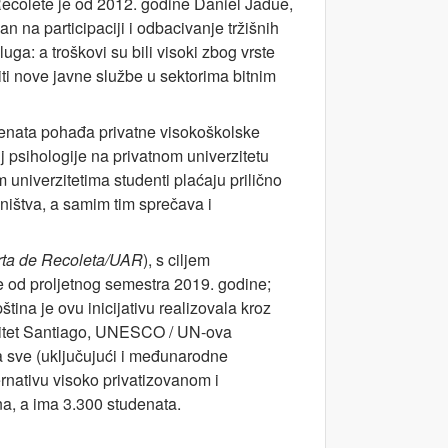
Recolete je od 2012. godine Daniel Jadue,
n na participaciji i odbacivanje tržišnih
luga: a troškovi su bili visoki zbog vrste
iti nove javne službe u sektorima bitnim
denata pohađa privatne visokoškolske
ij psihologije na privatnom univerzitetu
m univerzitetima studenti plaćaju prilično
ništva, a samim tim sprečava i
rta de Recoleta/UAR
), s ciljem
e od proljetnog semestra 2019. godine;
tina je ovu inicijativu realizovala kroz
verzitet Santiago, UNESCO / UN-ova
za sve (uključujući i međunarodne
ernativu visoko privatizovanom i
a, a ima 3.300 studenata.