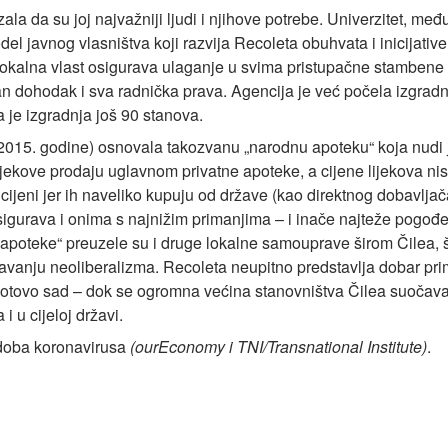
da su joj najvažniji ljudi i njihove potrebe. Univerzitet, međuti
odel javnog vlasništva koji razvija Recoleta obuhvata i inicijat
lokalna vlast osigurava ulaganje u svima pristupačne stambene 
jan dohodak i sva radnička prava. Agencija je već počela izgr
 je izgradnja još 90 stanova.
š 2015. godine) osnovala takozvanu „narodnu apoteku“ koja nudi j
 lijekove prodaju uglavnom privatne apoteke, a cijene lijekova n
cijeni jer ih naveliko kupuju od države (kao direktnog dobavljač
gurava i onima s najnižim primanjima – i inače najteže pogođ
apoteke“ preuzele su i druge lokalne samouprave širom Čilea, 
adavanju neoliberalizma. Recoleta neupitno predstavlja dobar pr
ogotovo sad – dok se ogromna većina stanovništva Čilea suočava
i u cijeloj državi.
doba koronavirusa
(ourEconomy i TNI/Transnational Institute)
.