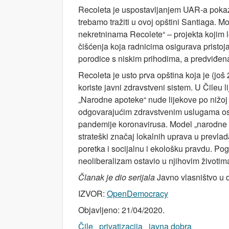
Recoleta je uspostavljanjem UAR-a pokazala 
trebamo tražiti u ovoj opštini Santiaga. M
nekretninama Recolete“ – projekta kojim 
čišćenja koja radnicima osigurava pristo
porodice s niskim prihodima, a predviđena
Recoleta je usto prva opština koja je (jo
koriste javni zdravstveni sistem. U Čileu
„Narodne apoteke“ nude lijekove po nižoj 
odgovarajućim zdravstvenim uslugama osi
pandemije koronavirusa. Model „narodne 
strateški značaj lokalnih uprava u prevl
poretka i socijalnu i ekološku pravdu. P
neoliberalizam ostavio u njihovim životima 
Članak je dio
serijala
Javno vlasništvo u 
IZVOR:
OpenDemocracy
Objavljeno: 21/04/2020.
Čile
privatizacija
javna dobra