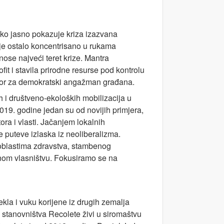
ako jasno pokazuje kriza izazvana
 je ostalo koncentrisano u rukama
nose najveći teret krize. Mantra
t i stavila prirodne resurse pod kontrolu
ostor za demokratski angažman građana.
 i društveno-ekoloških mobilizacija u
19. godine jedan su od novijih primjera,
ra i vlasti. Jačanjem lokalnih
e puteve izlaska iz neoliberalizma.
 oblastima zdravstva, stambenog
vnom vlasništvu. Fokusiramo se na
kla i vuku korijene iz drugih zemalja
stanovništva Recolete živi u siromaštvu