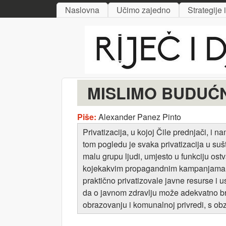
MAIN MENU
Naslovna
Učimo zajedno
Strategije 
Riječ
i djelo
MISLIMO BUDUĆNOS
Piše:
Alexander Panez Pinto
Privatizacija, u kojoj Čile prednjači, i
tom pogledu je svaka privatizacija u sušt
malu grupu ljudi, umjesto u funkciju ost
kojekakvim propagandnim kampanjama iz
praktično privatizovale javne resurse i 
da o javnom zdravlju može adekvatno bri
obrazovanju i komunalnoj privredi, s obzi