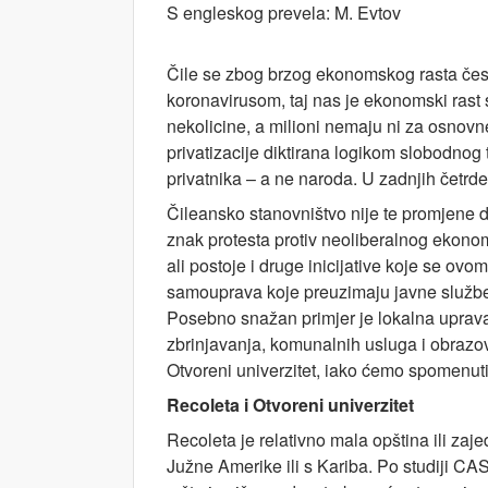
S engleskog prevela: M. Evtov
Čile se zbog brzog ekonomskog rasta čest
koronavirusom, taj nas je ekonomski rast
nekolicine, a milioni nemaju ni za osnovne
privatizacije diktirana logikom slobodnog
privatnika – a ne naroda. U zadnjih četrd
Čileansko stanovništvo nije te promjene d
znak protesta protiv neoliberalnog ekono
ali postoje i druge inicijative koje se ov
samouprava koje preuzimaju javne službe i
Posebno snažan primjer je lokalna uprava
zbrinjavanja, komunalnih usluga i obrazo
Otvoreni univerzitet, iako ćemo spomenuti 
Recoleta i Otvoreni univerzitet
Recoleta je relativno mala opština ili zaj
Južne Amerike ili s Kariba. Po studiji C