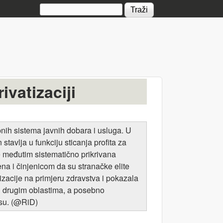
Search form
vatizaciji
pnih sistema javnih dobara i usluga. U
stavlja u funkciju sticanja profita za
e međutim sistematično prikrivana
 i činjenicom da su stranačke elite
izacije na primjeru zdravstva i pokazala
 u drugim oblastima, a posebno
resu. (@RiD)