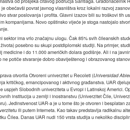
romaštva od prosjeka čitavog područja Santiaga. Gradonačelnik 
 je obećavši povrat javnog vlasništva kroz lokalni razvoj zasnova
o stvar poslovanja i profita. Glavni izazov bili su troškovi tih us
nim kompanijama. Novo opštinsko vijeće je stoga nastojalo stvor
anje.
 sektor ima vrlo značajnu ulogu. Čak 85% svih čileanskih stu
 života) posebno su skupi postdiplomski studiji. Na primjer, stud
ij medicine i do 11.000 američkih dolara godišnje. Ali i na javni
o ne potiče stvaranje dobro obaviještenog i obrazovanog stanov
prava otvorila Otvoreni univerzitet u Recoleti (
Universidad Abie
nja kritičkog, emancipovanog i aktivnog građanstva. UAR djeluj
e uspjeh Slobodnih univerziteta u Evropi i Latinskoj Americi. Opš
zovnih institucija u zemlji i inostranstvu (Univerzitet Čile, Uni
uru). Jedinstvenost UAR-a je u tome što je otvoren i besplatan 
verzitetu ili putem Interneta. Kao takav predstavlja radikalnu alt
u Čilea. Danas UAR nudi 150 vrsta studija u nekoliko disciplin