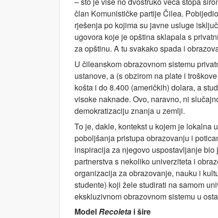
– što je više no dvostruko veća stopa si
član Komunističke partije Čilea. Pobijedio
rješenja po kojima su javne usluge isključiv
ugovora koje je opština sklapala s privat
za opštinu. A tu svakako spada i obrazov
U čileanskom obrazovnom sistemu privatni
ustanove, a (s obzirom na plate i troškove
košta i do 8.400 (američkih) dolara, a stud
visoke naknade. Ovo, naravno, ni slučajn
demokratizaciju znanja u zemlji.
To je, dakle, kontekst u kojem je lokalna u
poboljšanja pristupa obrazovanju i potica
inspiracija za njegovo uspostavljanje bio j
partnerstva s nekoliko univerziteta i obra
organizacija za obrazovanje, nauku i kult
studente) koji žele studirati na samom uni
ekskluzivnom obrazovnom sistemu u ostatk
Model
Recoleta
i šire