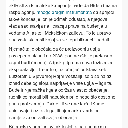
aktivisti za klimatske kampanje tvrde da Biden ima na
raspolaganju
mnogo drugih instrumenata
da spriječi
takve koncesije, on je odmah odustao, a njegova
vlada sad stavlja na licitaciju prava na bušenje u
vodama Aljaske i Meksičkom zaljevu. To je upravo
ona vrsta slabosti kojoj su se republikanci i nadali.
Njemačka je obećala da će proizvodnju uglja
postepeno ukinuti do 2038. godine (što je prekasno,
usput budi rečeno). A ipak priprema nova ležišta za
eksploataciju. Trenutno, na primjer, uništava selo
Lützerath u Sjevernoj Rajni-Vestfaliji; selo se nalazi
iznad debelog sloja najprljavije vrste uglja – lignita.
Bude li Njemačka htjela održati vlastito obećanje,
rudnik će morati biti napušten prije nego što dostigne
punu proizvodnju. Dakle, ili se one kuće i šume
uništavaju bez razloga, ili njemačka vlada ne
namjerava održati svoje obećanje.
Britanska vlada još uvijek insistira na onome što