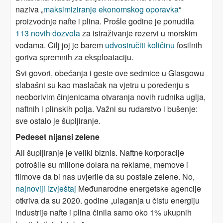
naziva „
maksimiziranje ekonomskog oporavka
“
proizvodnje nafte i plina. Prošle godine je ponudila
113 novih dozvola
za istraživanje rezervi u morskim
vodama. Cilj joj je barem
udvostručiti količinu
fosilnih
goriva spremnih za eksploataciju.
Svi govori, obećanja i geste ove sedmice u Glasgowu
slabašni su kao maslačak na vjetru u poređenju s
neoborivim činjenicama otvaranja novih rudnika uglja,
naftnih i plinskih polja. Važni su rudarstvo i bušenje:
sve ostalo je šupljiranje.
Pedeset nijansi zelene
Ali šupljiranje je veliki biznis. Naftne korporacije
potrošile su milione dolara na reklame, memove i
filmove da bi nas uvjerile da su postale zelene. No,
najnoviji izvještaj
Međunarodne energetske agencije
otkriva da su 2020. godine „ulaganja u čistu energiju
industrije nafte i plina činila samo oko 1% ukupnih