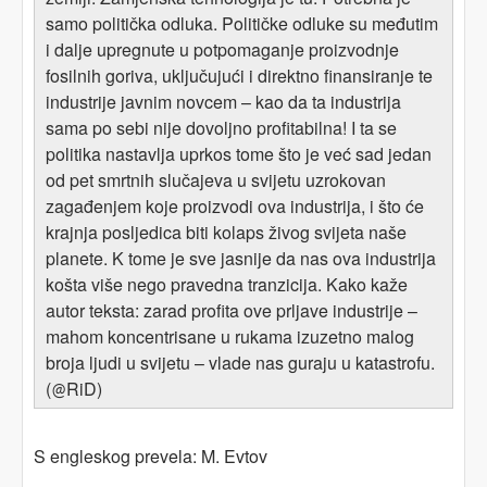
samo politička odluka. Političke odluke su međutim
i dalje upregnute u potpomaganje proizvodnje
fosilnih goriva, uključujući i direktno finansiranje te
industrije javnim novcem – kao da ta industrija
sama po sebi nije dovoljno profitabilna! I ta se
politika nastavlja uprkos tome što je već sad jedan
od pet smrtnih slučajeva u svijetu uzrokovan
zagađenjem koje proizvodi ova industrija, i što će
krajnja posljedica biti kolaps živog svijeta naše
planete. K tome je sve jasnije da nas ova industrija
košta više nego pravedna tranzicija. Kako kaže
autor teksta: zarad profita ove prljave industrije –
mahom koncentrisane u rukama izuzetno malog
broja ljudi u svijetu – vlade nas guraju u katastrofu.
(
RiD)
@
S engleskog prevela: M. Evtov