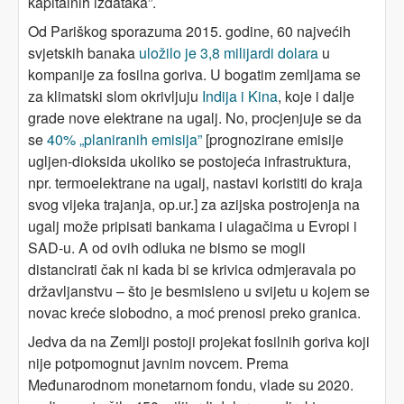
kapitalnih izdataka”.
Od Pariškog sporazuma 2015. godine, 60 najvećih
svjetskih banaka
uložilo je 3,8 milijardi dolara
u
kompanije za fosilna goriva. U bogatim zemljama se
za klimatski slom okrivljuju
Indija i Kina
, koje i dalje
grade nove elektrane na ugalj. No, procjenjuje se da
se
40% „planiranih emisija”
[prognozirane emisije
ugljen-dioksida ukoliko se postojeća infrastruktura,
npr. termoelektrane na ugalj, nastavi koristiti do kraja
svog vijeka trajanja, op.ur.] za azijska postrojenja na
ugalj može pripisati bankama i ulagačima u Evropi i
SAD-u. A od ovih odluka ne bismo se mogli
distancirati čak ni kada bi se krivica odmjeravala po
državljanstvu – što je besmisleno u svijetu u kojem se
novac kreće slobodno, a moć prenosi preko granica.
Jedva da na Zemlji postoji projekat fosilnih goriva koji
nije potpomognut javnim novcem. Prema
Međunarodnom monetarnom fondu, vlade su 2020.