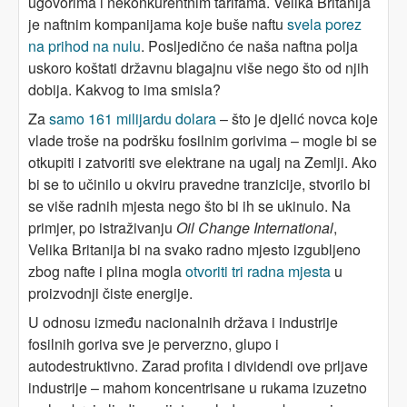
ugovorima i nekonkurentnim tarifama. Velika Britanija
je naftnim kompanijama koje buše naftu
svela porez
na prihod na nulu
. Posljedično će naša naftna polja
uskoro koštati državnu blagajnu više nego što od njih
dobija. Kakvog to ima smisla?
Za
samo 161 milijardu dolara
– što je djelić novca koje
vlade troše na podršku fosilnim gorivima – mogle bi se
otkupiti i zatvoriti sve elektrane na ugalj na Zemlji. Ako
bi se to učinilo u okviru pravedne tranzicije, stvorilo bi
se više radnih mjesta nego što bi ih se ukinulo. Na
primjer, po istraživanju
Oil Change International
,
Velika Britanija bi na svako radno mjesto izgubljeno
zbog nafte i plina mogla
otvoriti tri radna mjesta
u
proizvodnji čiste energije.
U odnosu između nacionalnih država i industrije
fosilnih goriva sve je perverzno, glupo i
autodestruktivno. Zarad profita i dividendi ove prljave
industrije – mahom koncentrisane u rukama izuzetno