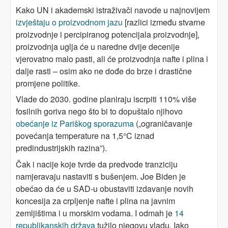
Kako UN i akademski istraživači navode u najnovijem
izvještaju o proizvodnom jazu
[razlici između stvarne
proizvodnje i percipiranog potencijala proizvodnje],
proizvodnja uglja će u naredne dvije decenije
vjerovatno malo pasti, ali će proizvodnja nafte i plina i
dalje rasti – osim ako ne dođe do brze i drastične
promjene politike.
Vlade do 2030. godine planiraju iscrpiti 110% više
fosilnih goriva nego što bi to dopuštalo njihovo
obećanje iz Pariškog sporazuma
(„ograničavanje
povećanja temperature na 1,5°C iznad
predindustrijskih razina”).
Čak i nacije koje tvrde da predvode tranziciju
namjeravaju nastaviti s bušenjem. Joe Biden je
obećao da će u SAD-u obustaviti izdavanje novih
koncesija za crpljenje nafte i plina na javnim
zemljištima i u morskim vodama. I odmah je
14
republikanskih država
tužilo njegovu vladu. Iako