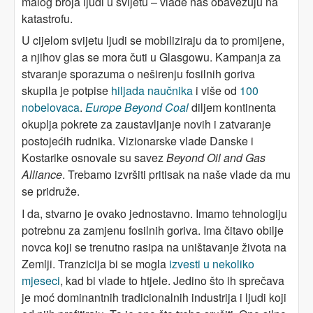
malog broja ljudi u svijetu – vlade nas obavezuju na
katastrofu.
U cijelom svijetu ljudi se mobiliziraju da to promijene,
a njihov glas se mora čuti u Glasgowu. Kampanja za
stvaranje sporazuma o neširenju fosilnih goriva
skupila je potpise
hiljada naučnika
i više od
100
nobelovaca
.
Europe Beyond Coal
diljem kontinenta
okuplja pokrete za zaustavljanje novih i zatvaranje
postojećih rudnika. Vizionarske vlade Danske i
Kostarike osnovale su savez
Beyond Oil and Gas
Alliance
. Trebamo izvršiti pritisak na naše vlade da mu
se pridruže.
I da, stvarno je ovako jednostavno. Imamo tehnologiju
potrebnu za zamjenu fosilnih goriva. Ima čitavo obilje
novca koji se trenutno rasipa na uništavanje života na
Zemlji. Tranzicija bi se mogla
izvesti u nekoliko
mjeseci
, kad bi vlade to htjele. Jedino što ih sprečava
je moć dominantnih tradicionalnih industrija i ljudi koji