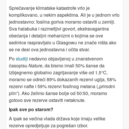
Sprečavanje klimatske katastrofe vrlo je
komplikovano, u nekim aspektima. Ali je u jednom vrlo
jednostavno: fosilna goriva moramo ostaviti u zemlji.
Sva halabuka i razmetljivi govori, ekstravagantna
obećanja i detaljni mehanizmi o kojima se ove
sedmice raspravljalo u Glasgowu ne znače ništa ako
se ne desi ova jednostavna i očita stvar.
Po
studiji
nedavno objavljenoj u znanstvenom
časopisu
Nature
, da bismo imali 50% šanse da
izbjegnemo globalno zagrijavanje više od 1,5°C,
moramo se odreći 89% dokazanih rezervi uglja, 58%
rezervi nafte i 59% rezervi fosilnog metana („prirodni
plin”). Ako želimo šanse bolje od 50:50, moramo
gotovo sve rezerve ostaviti netaknute.
Ipak sve po starom?
A ipak se većina vlada država koje imaju velike
rezerve opredjeljuje za pogrešan izbor.