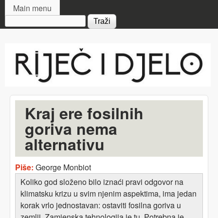
MAIN MENU
Skip to main content
Main menu
Search form
Riječ
i djelo
Kraj ere fosilnih
goriva nema
alternativu
Piše:
George Monbiot
Koliko god složeno bilo iznaći pravi odgovor na
klimatsku krizu u svim njenim aspektima, ima jedan
korak vrlo jednostavan: ostaviti fosilna goriva u
zemlji. Zamjenska tehnologija je tu. Potrebna je