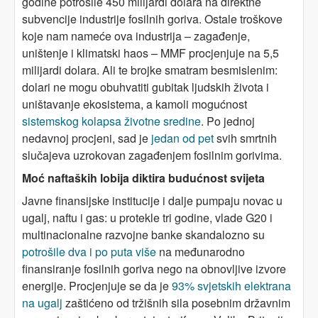
godine potrošile 450 milijardi dolara na direktne
subvencije industrije fosilnih goriva. Ostale troškove
koje nam nameće ova industrija – zagađenje,
uništenje i klimatski haos – MMF procjenjuje na 5,5
milijardi dolara. Ali te brojke smatram besmislenim:
dolari ne mogu obuhvatiti gubitak ljudskih života i
uništavanje ekosistema, a kamoli mogućnost
sistemskog kolapsa životne sredine
. Po jednoj
nedavnoj procjeni, sad je
jedan od pet
svih smrtnih
slučajeva uzrokovan zagađenjem fosilnim gorivima.
Moć naftaških lobija diktira budućnost svijeta
Javne finansijske institucije i dalje pumpaju novac u
ugalj, naftu i gas: u protekle tri godine, vlade G20 i
multinacionalne razvojne banke skandalozno su
potrošile dva i po puta više
na međunarodno
finansiranje fosilnih goriva nego na obnovljive izvore
energije. Procjenjuje se da je
93% svjetskih elektrana
na ugalj
zaštićeno od tržišnih sila posebnim državnim