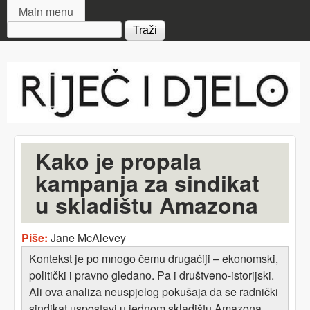
MAIN MENU
Skip to main content
Main menu
Search form
Riječ
i djelo
Kako je propala
kampanja za sindikat
u skladištu Amazona
Piše:
Jane McAlevey
Kontekst je po mnogo čemu drugačiji – ekonomski,
politički i pravno gledano. Pa i društveno-istorijski.
Ali ova analiza neuspjelog pokušaja da se radnički
sindikat uspostavi u jednom skladištu Amazona