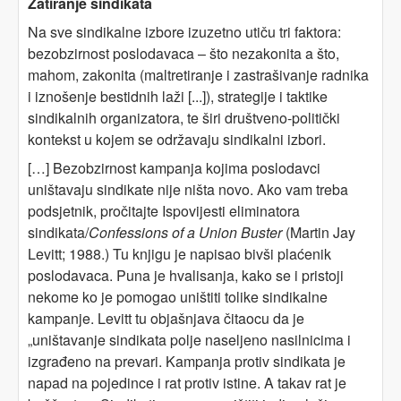
Zatiranje sindikata
Na sve sindikalne izbore izuzetno utiču tri faktora:
bezobzirnost poslodavaca – što nezakonita a što,
mahom, zakonita (maltretiranje i zastrašivanje radnika
i iznošenje bestidnih laži [...]), strategije i taktike
sindikalnih organizatora, te širi društveno-politički
kontekst u kojem se održavaju sindikalni izbori.
[…] Bezobzirnost kampanja kojima poslodavci
uništavaju sindikate nije ništa novo. Ako vam treba
podsjetnik, pročitajte Ispovijesti eliminatora
sindikata/
Confessions of a Union Buster
(Martin Jay
Levitt; 1988.) Tu knjigu je napisao bivši plaćenik
poslodavaca. Puna je hvalisanja, kako se i pristoji
nekome ko je pomogao uništiti tolike sindikalne
kampanje. Levitt tu objašnjava čitaocu da je
„uništavanje sindikata polje naseljeno nasilnicima i
izgrađeno na prevari. Kampanja protiv sindikata je
napad na pojedince i rat protiv istine. A takav rat je