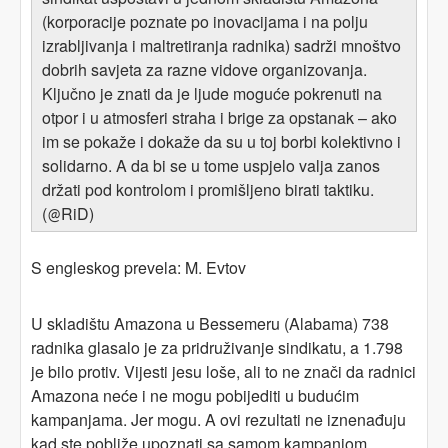
(korporacije poznate po inovacijama i na polju
izrabljivanja i maltretiranja radnika) sadrži mnoštvo
dobrih savjeta za razne vidove organizovanja.
Ključno je znati da je ljude moguće pokrenuti na
otpor i u atmosferi straha i brige za opstanak – ako
im se pokaže i dokaže da su u toj borbi kolektivno i
solidarno. A da bi se u tome uspjelo valja zanos
držati pod kontrolom i promišljeno birati taktiku.
(
RiD)
@
S engleskog prevela: M. Evtov
U skladištu Amazona u Bessemeru (Alabama) 738
radnika glasalo je za pridruživanje sindikatu, a 1.798
je bilo protiv. Vijesti jesu loše, ali to ne znači da radnici
Amazona neće i ne mogu pobijediti u budućim
kampanjama. Jer mogu. A ovi rezultati ne iznenađuju
kad ste pobliže upoznati sa samom kampanjom.