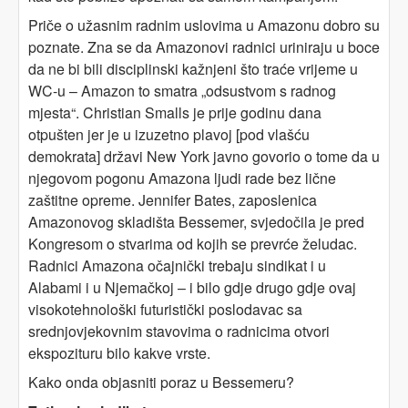
Priče o užasnim radnim uslovima u Amazonu dobro su
poznate. Zna se da Amazonovi radnici uriniraju u boce
da ne bi bili disciplinski kažnjeni što traće vrijeme u
WC-u – Amazon to smatra „odsustvom s radnog
mjesta“. Christian Smalls je prije godinu dana
otpušten jer je u izuzetno plavoj [pod vlašću
demokrata] državi New York javno govorio o tome da u
njegovom pogonu Amazona ljudi rade bez lične
zaštitne opreme. Jennifer Bates, zaposlenica
Amazonovog skladišta Bessemer, svjedočila je pred
Kongresom o stvarima od kojih se prevrće želudac.
Radnici Amazona očajnički trebaju sindikat i u
Alabami i u Njemačkoj – i bilo gdje drugo gdje ovaj
visokotehnološki futuristički poslodavac sa
srednjovjekovnim stavovima o radnicima otvori
ekspozituru bilo kakve vrste.
Kako onda objasniti poraz u Bessemeru?