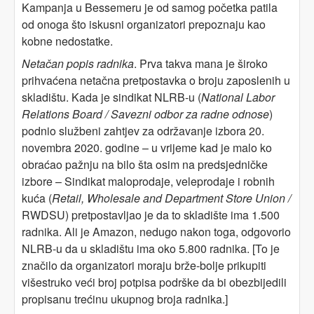
Kampanja u Bessemeru je od samog početka patila
od onoga što iskusni organizatori prepoznaju kao
kobne nedostatke.
Netačan popis radnika
. Prva takva mana je široko
prihvaćena netačna pretpostavka o broju zaposlenih u
skladištu. Kada je sindikat NLRB-u (
National Labor
Relations Board / Savezni odbor za radne odnose
)
podnio službeni zahtjev za održavanje izbora 20.
novembra 2020. godine – u vrijeme kad je malo ko
obraćao pažnju na bilo šta osim na predsjedničke
izbore – Sindikat maloprodaje, veleprodaje i robnih
kuća (
Retail, Wholesale and Department Store Union /
RWDSU) pretpostavljao je da to skladište ima 1.500
radnika. Ali je Amazon, nedugo nakon toga, odgovorio
NLRB-u da u skladištu ima oko 5.800 radnika. [To je
značilo da organizatori moraju brže-bolje prikupiti
višestruko veći broj potpisa podrške da bi obezbijedili
propisanu trećinu ukupnog broja radnika.]