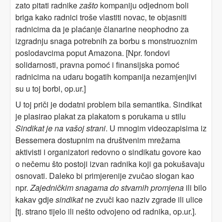
zato pitati radnike
zašto
kompaniju odjednom boli
briga kako radnici troše vlastiti novac, te objasniti
radnicima da je plaćanje članarine neophodno za
izgradnju snaga potrebnih za borbu s monstruoznim
poslodavcima poput Amazona. [Npr. fondovi
solidarnosti, pravna pomoć i finansijska pomoć
radnicima na udaru bogatih kompanija nezamjenjivi
su u toj borbi, op.ur.]
U toj priči je dodatni problem bila semantika. Sindikat
je plasirao plakat za plakatom s porukama u stilu
Sindikat je na vašoj strani
. U mnogim videozapisima iz
Bessemera dostupnim na društvenim mrežama
aktivisti i organizatori redovno o sindikatu govore kao
o nečemu što postoji izvan radnika koji ga pokušavaju
osnovati. Daleko bi primjerenije zvučao slogan kao
npr.
Zajedničkim snagama do stvarnih promjena
ili bilo
kakav gdje
sindikat
ne zvuči kao naziv zgrade ili ulice
[tj. strano tijelo ili nešto odvojeno od radnika, op.ur.].