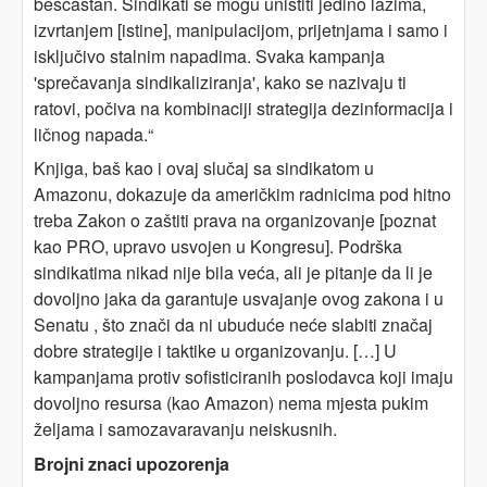
beščastan. Sindikati se mogu uništiti jedino lažima,
izvrtanjem [istine], manipulacijom, prijetnjama i samo i
isključivo stalnim napadima. Svaka kampanja
'sprečavanja sindikaliziranja', kako se nazivaju ti
ratovi, počiva na kombinaciji strategija dezinformacija i
ličnog napada.“
Knjiga, baš kao i ovaj slučaj sa sindikatom u
Amazonu, dokazuje da američkim radnicima pod hitno
treba Zakon o zaštiti prava na organizovanje [poznat
kao PRO, upravo usvojen u Kongresu]. Podrška
sindikatima nikad nije bila veća, ali je pitanje da li je
dovoljno jaka da garantuje usvajanje ovog zakona i u
Senatu , što znači da ni ubuduće neće slabiti značaj
dobre strategije i taktike u organizovanju. […] U
kampanjama protiv sofisticiranih poslodavca koji imaju
dovoljno resursa (kao Amazon) nema mjesta pukim
željama i samozavaravanju neiskusnih.
Brojni znaci upozorenja