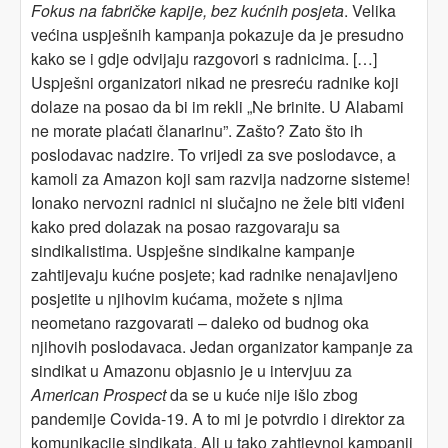
Fokus na fabričke kapije, bez kućnih posjeta
. Velika
većina uspješnih kampanja pokazuje da je presudno
kako se i gdje odvijaju razgovori s radnicima. […]
Uspješni organizatori nikad ne presreću radnike koji
dolaze na posao da bi im rekli „Ne brinite. U Alabami
ne morate plaćati članarinu”. Zašto? Zato što ih
poslodavac nadzire. To vrijedi za sve poslodavce, a
kamoli za Amazon koji sam razvija nadzorne sisteme!
Ionako nervozni radnici ni slučajno ne žele biti viđeni
kako pred dolazak na posao razgovaraju sa
sindikalistima. Uspješne sindikalne kampanje
zahtijevaju kućne posjete; kad radnike nenajavljeno
posjetite u njihovim kućama, možete s njima
neometano razgovarati – daleko od budnog oka
njihovih poslodavaca. Jedan organizator kampanje za
sindikat u Amazonu objasnio je u intervjuu za
American Prospect
da se u kuće nije išlo zbog
pandemije Covida-19. A to mi je potvrdio i direktor za
komunikacije sindikata. Ali u tako zahtjevnoj kampanji