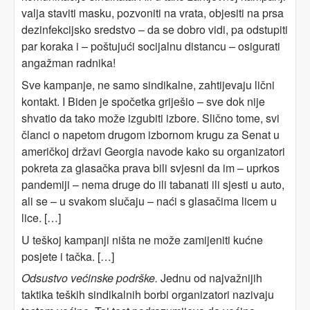
valja staviti masku, pozvoniti na vrata, objesiti na prsa
dezinfekcijsko sredstvo – da se dobro vidi, pa odstupiti
par koraka i – poštujući socijalnu distancu – osigurati
angažman radnika!
Sve kampanje, ne samo sindikalne, zahtijevaju lični
kontakt. I Biden je spočetka griješio – sve dok nije
shvatio da tako može izgubiti izbore. Slično tome, svi
članci o napetom drugom izbornom krugu za Senat u
američkoj državi Georgia navode kako su organizatori
pokreta za glasačka prava bili svjesni da im – uprkos
pandemiji – nema druge do ili tabanati ili sjesti u auto,
ali se – u svakom slučaju – naći s glasačima licem u
lice. […]
U teškoj kampanji ništa ne može zamijeniti kućne
posjete i tačka. […]
Odsustvo većinske podrške.
Jednu od najvažnijih
taktika teških sindikalnih borbi organizatori nazivaju