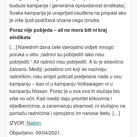
buduće kampanje i generalna opravdanost sindikata).
Svaka kampanja je unaprijed osuđena na propast ako
je više ljudi podržava izvana nego iznutra.
Poraz nije pobjeda – ali ne mora biti ni kraj
sindikata
[…] Narednih dana ćete vjerojatno vidjeti mnogo
poruka u stilu „radnici su pobijedili iako nisu
pobijedili.“ Ali radnici nisu pobijedili. A to je stravično
žalosno. Mediji, posebno oni koji se nazivaju
radničkim, nisu smjeli poticati pretjerane nade u ovu
kampanju – kao ni u kampanju Volkswagen ni u
kampanju Nissan. Poraz je u sva ova tri slučaja bio
više no očit. Kad mediji daju prioritet klikovima i
sljedbenicima, a zanemaruju stvarnost, ni slučajno ne
pomažu radnicima i vjerojatno im nanose štetu. […]
IZVOR:
Nation
Objavljeno: 09/04/2021.