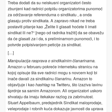
Treba dodati da su neiskusni organizatori često
zbunjeni kad radnici potpišu organizatorima punomoć
za održavanje referenduma o sindikatu , a onda
glasaju protiv sindikata. A zapravo nikad ne treba
postaviti pitanje kao „Želite li glasati hoćete li imati
sindikat ili ne?“ [nego od radnika tražiti] da se obavežu
da će glasati
za
i da, s preliminarnom punomoći, i to
potvrde potpisivanjem peticije za sindikat.
[…]
Manipulacija rasprava o sindikalnim članarinama.
Amazon u februaru pokreće internetsku stranicu na
kojoj opisuje šta sve radnici mogu s novcem koji bi
inače davali za sindikalnu članarinu. Amazon to
objavljuje i kao
hashtag
na Twitteru, što izaziva lavinu
šprdnje sa samim Amazonom. Ali organizatori uskoro
shvataju da imaju itekakav razlog za zabrinutost.
Stuart Appelbaum, predsjednik Sindikat maloprodaje,
veleprodaje i robnih kuća dokazuje javnosti da uprava