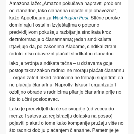
Amazona laže: „Amazon pokušava napraviti problem
od članarine, iako članarina uopšte nije obavezna“,
kaže Appelbaum za
Washington Post
. Slične poruke
dominiraju i ostalim izvještajima o potpuno
predvidljivom pokušaju razbijanja sindikata kroz
dezinformacije o članarinama; jedan sindikalista
izjavljuje da, po zakonima Alabame, sindikalizirani
radnici nisu obavezni plaćati sindikalnu članarinu.
Iako je tvrdnja sindikata tačna – u državama gdje
postoji takav zakon radnici ne moraju plaćati članarinu
– organizatori nikad radnicima ne trebaju sugerirati da
ne plaćaju članarinu. Naprotiv. Iskusni organizatori
ozbiljno obrade s radnicima pitanje članarina prije no
što to učini poslodavac.
Lako je predvidjeti da će se svugdje (od vecea do
menze i satova za registraciju dolaska na posao)
pojaviti plakati o tome kako kompanije pružaju više no
što radnici dobiju plaćanjem članarine. Pametnije je