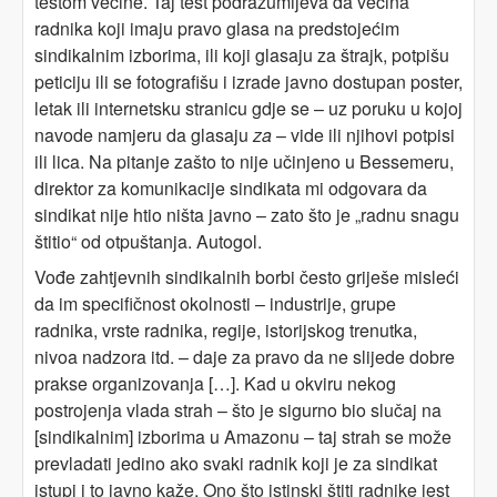
testom većine. Taj test podrazumijeva da većina
radnika koji imaju pravo glasa na predstojećim
sindikalnim izborima, ili koji glasaju za štrajk, potpišu
peticiju ili se fotografišu i izrade javno dostupan poster,
letak ili internetsku stranicu gdje se – uz poruku u kojoj
navode namjeru da glasaju
za
– vide ili njihovi potpisi
ili lica. Na pitanje zašto to nije učinjeno u Bessemeru,
direktor za komunikacije sindikata mi odgovara da
sindikat nije htio ništa javno – zato što je „radnu snagu
štitio“ od otpuštanja. Autogol.
Vođe zahtjevnih sindikalnih borbi često griješe misleći
da im specifičnost okolnosti – industrije, grupe
radnika, vrste radnika, regije, istorijskog trenutka,
nivoa nadzora itd. – daje za pravo da ne slijede dobre
prakse organizovanja […]. Kad u okviru nekog
postrojenja vlada strah – što je sigurno bio slučaj na
[sindikalnim] izborima u Amazonu – taj strah se može
prevladati jedino ako svaki radnik koji je za sindikat
istupi i to javno kaže. Ono što istinski štiti radnike jest