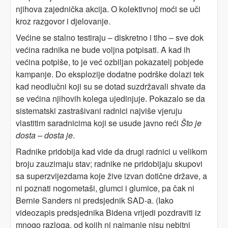
njihova zajednička akcija. O kolektivnoj moći se uči
kroz razgovor i djelovanje.
Većine se stalno testiraju – diskretno i tiho – sve dok
većina radnika ne bude voljna potpisati. A kad ih
većina potpiše, to je već ozbiljan pokazatelj pobjede
kampanje. Do eksplozije dodatne podrške dolazi tek
kad neodlučni koji su se dotad suzdržavali shvate da
se većina njihovih kolega ujedinjuje. Pokazalo se da
sistematski zastrašivani radnici najviše vjeruju
vlastitim saradnicima koji se usude javno reći
Što je
dosta – dosta je
.
Radnike pridobija kad vide da drugi radnici u velikom
broju zauzimaju stav; radnike ne pridobijaju skupovi
sa superzvijezdama koje žive izvan dotične države, a
ni poznati nogometaši, glumci i glumice, pa čak ni
Bernie Sanders ni predsjednik SAD-a. (Iako
videozapis predsjednika Bidena vrijedi pozdraviti iz
mnogo razloga, od kojih ni najmanje nisu nebitni