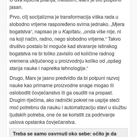
jasan.
Prvo, cilj socijalizma je transformacija viška rada u
slobodno vrijeme raspoređeno svima jednako. „Mjera
bogatstva“, napisao je u
Kapitalu
, „onda više nije, ni
na koji način, radno, nego slobodno vrijeme.“ Takvo
društvo postalo bi moguće kad stvaranje istinskog
bogatstva ne bi toliko zavisilo od količine radnog
vremena uključenog u proizvodnju koliko od „opšeg
stanja nauke i napretka tehnologije.“
Drugo, Marx je jasno predvidio da bi potpuni razvoj
nauke kao primarne proizvodne snage mogao ili
osloboditi čovječanstvo ili ga osuditi na propast.
Drugim riječima, ako radnički pokret ne uspije steći
moć potrebnu da nauku i automatizaciju stavi u službu
ljudskih potreba, one će se koristiti za podrivanje
uslova opstanka čovječanstva.
Treba se samo osvrnuti oko sebe: očito je da