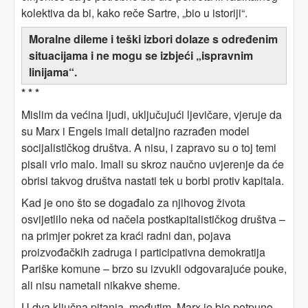
kolektiva da bi, kako reče Sartre, „bio u istoriji“.
Moralne dileme i teški izbori dolaze s određenim
situacijama i ne mogu se izbjeći „ispravnim
linijama“.
* * *
Mislim da većina ljudi, uključujući ljevičare, vjeruje da
su Marx i Engels imali detaljno razrađen model
socijalističkog društva. A nisu, i zapravo su o toj temi
pisali vrlo malo. Imali su skroz naučno uvjerenje da će
obrisi takvog društva nastati tek u borbi protiv kapitala.
Kad je ono što se događalo za njihovog života
osvijetlilo neka od načela postkapitalističkog društva –
na primjer pokret za kraći radni dan, pojava
proizvođačkih zadruga i participativna demokratija
Pariške komune – brzo su izvukli odgovarajuće pouke,
ali nisu nametali nikakve sheme.
U dva ključna pitanja, međutim, Marx je bio potpuno