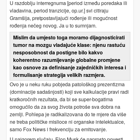
U razdoblju interregnuma [period između poredaka ili
vladavina, period tranzicije, op.ur.] svi citiraju
Gramšija, pretpostavljajući rođenje ili mogućnost
rođenja nečeg novog. Ja u to sumnjam.
Mislim da umjesto toga moramo dijagnosticirati
tumor na mozgu vladajuće klase: njenu rastuću
nesposobnost da postigne bilo kakvo
koherentno razumijevanje globalne promjene
kao osnove za definisanje zajedničkih interesa i
formulisanje strategija velikih razmjera.
Ovo je u neku ruku pobjeda patološkog prezentizma
(dominacije sadašnjosti) koji sve kalkulacije pravi radi
kratkoročnih rezultata, da bi se super-bogatima
omogućilo da za svog života potroše sva dobra na
zemlji. Pohlepa je radikalizovana do te mjere da više
ne treba političke mislioce ni organske intelektualce,
samo Fox News i frekvenciju za emitovanje.
U najgorem slučaju, Elon Musk će naprosto povesti