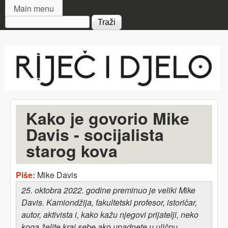
MAIN MENU
Skip to main content
Main menu
Search form
Riječ
i djelo
Kako je govorio Mike
Davis - socijalista
starog kova
Piše:
Mike Davis
25. oktobra 2022. godine preminuo je veliki Mike
Davis. Kamiondžija, fakultetski profesor, istoričar,
autor, aktivista i, kako kažu njegovi prijatelji, neko
koga želite kraj sebe ako upadnete u uličnu