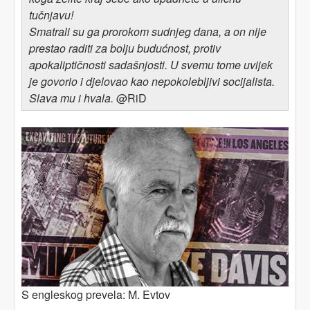
tučnjavu!
Smatrali su ga prorokom sudnjeg dana, a on nije
prestao raditi za bolju budućnost, protiv
apokaliptičnosti sadašnjosti. U svemu tome uvijek
je govorio i djelovao kao nepokolebljivi socijalista.
Slava mu i hvala.
@RiD
S engleskog prevela: M. Evtov