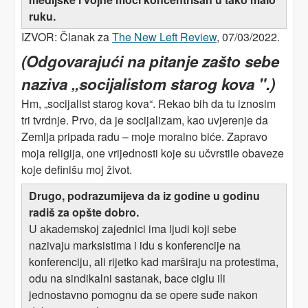
ruku.
IZVOR: Članak za
The New Left Review
, 07/03/2022.
(Odgovarajući na pitanje zašto sebe
naziva „socijalistom
star
og kova
".)
Hm, „socijalist
star
og kova
“. Rekao bih da tu iznosim
tri tvrdnje. Prvo, da je socijalizam, kao uvjerenje da
Zemlja pripada radu – moje moralno biće. Zapravo
moja religija, one vrijednosti koje su učvrstile obaveze
koje definišu moj život.
Drugo, podrazumijeva da iz godine u godinu
radiš za opšte dobro.
U akademskoj zajednici ima ljudi koji sebe
nazivaju marksistima i idu s konferencije na
konferenciju, ali rijetko kad marširaju na protestima,
odu na sindikalni sastanak, bace ciglu ili
jednostavno pomognu da se opere suđe nakon