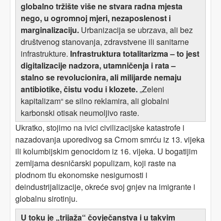
globalno tržište više ne stvara radna mjesta
nego, u ogromnoj mjeri, nezaposlenost i
marginalizaciju.
Urbanizacija se ubrzava, ali bez
društvenog stanovanja, zdravstvene ili sanitarne
infrastrukture.
Infrastruktura totalitarizma – to jest
digitalizacije nadzora, utamničenja i rata –
stalno se revolucionira, ali milijarde nemaju
antibiotike, čistu vodu i klozete.
„Zeleni
kapitalizam“ se silno reklamira, ali globalni
karbonski otisak neumoljivo raste.
Ukratko, stojimo na ivici civilizacijske katastrofe i
nazadovanja uporedivog sa Crnom smrću iz 13. vijeka
ili kolumbijskim genocidom iz 16. vijeka. U bogatijim
zemljama desničarski populizam, koji raste na
plodnom tlu ekonomske nesigurnosti i
deindustrijalizacije, okreće svoj gnjev na imigrante i
globalnu sirotinju.
U toku je „trijaža“ čovječanstva i u takvim