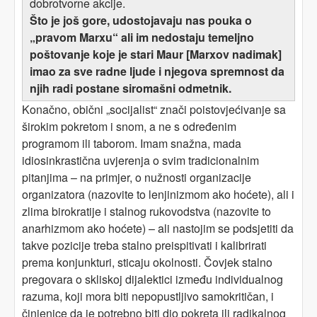
dobrotvorne akcije.
Što je još gore, udostojavaju nas pouka o
„pravom Marxu“ ali im nedostaju temeljno
poštovanje koje je stari Maur [Marxov nadimak]
imao za sve radne ljude i njegova spremnost da
njih radi postane siromašni odmetnik.
Konačno, obični „socijalist“
znači poistovjećivanje
sa
širokim pokretom i snom, a ne s određenim
programom ili taborom. Imam snažna, mada
idiosinkrastična uvjerenja o svim tradicionalnim
pitanjima – na primjer, o nužnosti organizacije
organizatora (nazovite to lenjinizmom ako hoćete), ali i
zlima birokratije i stalnog rukovodstva (nazovite to
anarhizmom ako hoćete) – ali nastojim se podsjetiti da
takve pozicije treba stalno preispitivati i kalibrirati
prema konjunkturi, sticaju okolnosti. Čovjek stalno
pregovara o skliskoj dijalektici između individualnog
razuma, koji mora biti nepopustljivo samokritičan, i
činjenice da je potrebno biti dio pokreta ili radikalnog