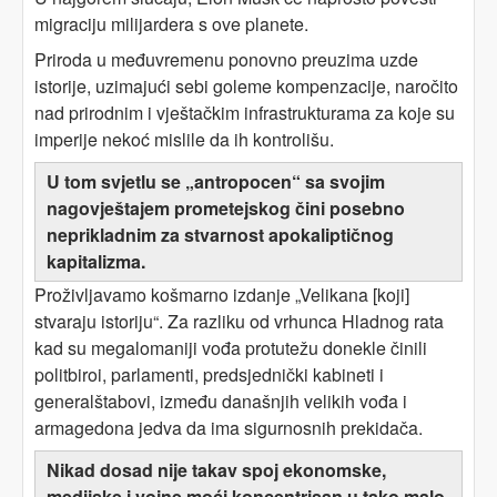
migraciju milijardera s ove planete.
Priroda u međuvremenu ponovno preuzima uzde
istorije, uzimajući sebi goleme kompenzacije, naročito
nad prirodnim i vještačkim infrastrukturama za koje su
imperije nekoć mislile da ih kontrolišu.
U tom svjetlu se „antropocen“ sa svojim
nagovještajem prometejskog čini posebno
neprikladnim za stvarnost apokaliptičnog
kapitalizma.
Proživljavamo košmarno izdanje „Velikana [koji]
stvaraju istoriju“. Za razliku od vrhunca Hladnog rata
kad su megalomaniji vođa protutežu donekle činili
politbiroi, parlamenti, predsjednički kabineti i
generalštabovi, između današnjih velikih vođa i
armagedona jedva da ima sigurnosnih prekidača.
Nikad dosad nije takav spoj ekonomske,
medijske i vojne moći koncentrisan u tako malo