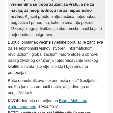
vremenima se treba zauzeti za vrstu, a ne za
naciju, za neophodno, a ne za neposredno
realno.
Ključni problem nije rastuća nejednakost u
bogatstvu i prihodima, kako to smatraju pokreti
Occupy
, nego privatizacija ekonomske moći koja te
nejednakosti osigurava.
Budući opstanak većine svjetske populacije zahtijeva
da se ekonomski viškovi stvoreni informatičkom
revolucijom i globalizacijom mudro ulože u obnovu
našeg životnog okruženja i ujednačavanje visokog
kvaliteta života (što nije isto što i bjesomučna
potrošnja).
Kako demokratizovati ekonomsku moć? Socijalisti
možda još nisu pronašli način, ali jedino ga oni
očajnički traže.
IZVOR: Intervju objavljen na
Blogu Mohsena
Abdelmoumena
, 12/04/2018.
FOTO: