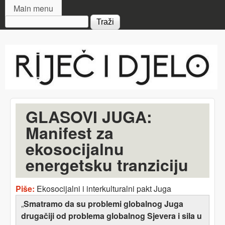
MAIN MENU
Skip to main content
Main menu
Search form
Riječ
i djelo
GLASOVI JUGA:
Manifest za
ekosocijalnu
energetsku tranziciju
Piše:
Ekosocijalni i interkulturalni pakt Juga
„
Smatramo da su problemi globalnog Juga
drugačiji od problema globalnog Sjevera i sila u