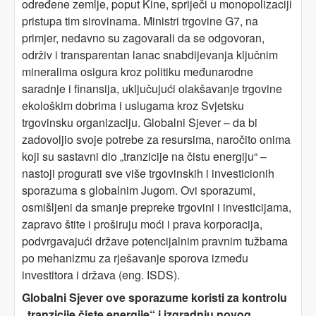
određene zemlje, poput Kine, spriječi u monopolizaciji
pristupa tim sirovinama. Ministri trgovine G7, na
primjer, nedavno su zagovarali da se odgovoran,
održiv i transparentan lanac snabdijevanja ključnim
mineralima osigura kroz politiku međunarodne
saradnje i finansija, uključujući olakšavanje trgovine
ekološkim dobrima i uslugama kroz Svjetsku
trgovinsku organizaciju. Globalni Sjever – da bi
zadovoljio svoje potrebe za resursima, naročito onima
koji su sastavni dio „tranzicije na čistu energiju“ –
nastoji progurati sve više trgovinskih i investicionih
sporazuma s globalnim Jugom. Ovi sporazumi,
osmišljeni da smanje prepreke trgovini i investicijama,
zapravo štite i proširuju moći i prava korporacija,
podvrgavajući države potencijalnim pravnim tužbama
po mehanizmu za rješavanje sporova između
investitora i država (eng. ISDS).
Globalni Sjever ove sporazume koristi za kontrolu
„tranzicije čiste energije“ i izgradnju novog