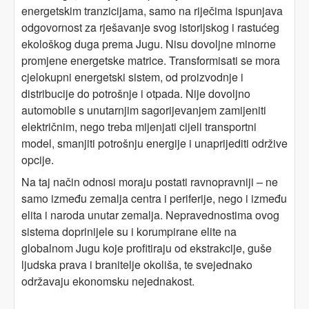
energetskim tranzicijama, samo na riječima ispunjava
odgovornost za rješavanje svog istorijskog i rastućeg
ekološkog duga prema Jugu. Nisu dovoljne minorne
promjene energetske matrice. Transformisati se mora
cjelokupni energetski sistem, od proizvodnje i
distribucije do potrošnje i otpada. Nije dovoljno
automobile s unutarnjim sagorijevanjem zamijeniti
električnim, nego treba mijenjati cijeli transportni
model, smanjiti potrošnju energije i unaprijediti održive
opcije.
Na taj način odnosi moraju postati ravnopravniji – ne
samo između zemalja centra i periferije, nego i između
elita i naroda unutar zemalja. Nepravednostima ovog
sistema doprinijele su i korumpirane elite na
globalnom Jugu koje profitiraju od ekstrakcije, guše
ljudska prava i branitelje okoliša, te svejednako
održavaju ekonomsku nejednakost.