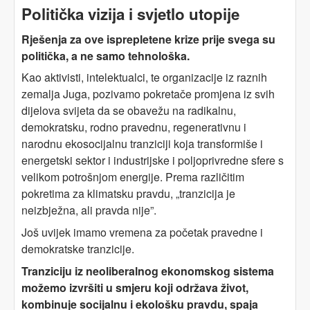
Politička vizija i svjetlo utopije
Rješenja za ove isprepletene krize prije svega su
politička, a ne samo tehnološka.
Kao aktivisti, intelektualci, te organizacije iz raznih
zemalja Juga, pozivamo pokretače promjena iz svih
dijelova svijeta da se obavežu na radikalnu,
demokratsku, rodno pravednu, regenerativnu i
narodnu ekosocijalnu tranziciji koja transformiše i
energetski sektor i industrijske i poljoprivredne sfere s
velikom potrošnjom energije. Prema različitim
pokretima za klimatsku pravdu, „tranzicija je
neizbježna, ali pravda nije”.
Još uvijek imamo vremena za početak pravedne i
demokratske tranzicije.
Tranziciju iz neoliberalnog ekonomskog sistema
možemo izvršiti u smjeru koji održava život,
kombinuje socijalnu i ekološku pravdu, spaja