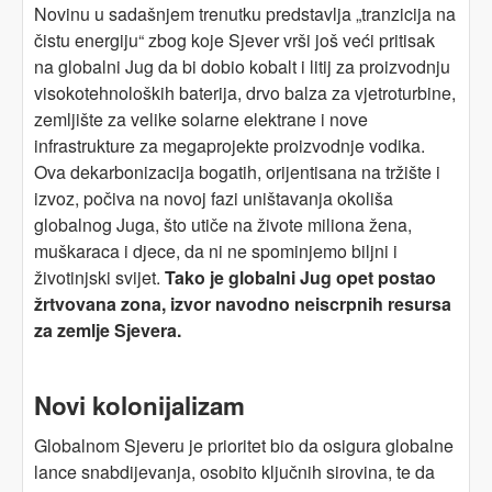
Novinu u sadašnjem trenutku predstavlja „tranzicija na
čistu energiju“ zbog koje Sjever vrši još veći pritisak
na globalni Jug da bi dobio kobalt i litij za proizvodnju
visokotehnoloških baterija, drvo balza za vjetroturbine,
zemljište za velike solarne elektrane i nove
infrastrukture za megaprojekte proizvodnje vodika.
Ova dekarbonizacija bogatih, orijentisana na tržište i
izvoz, počiva na novoj fazi uništavanja okoliša
globalnog Juga, što utiče na živote miliona žena,
muškaraca i djece, da ni ne spominjemo biljni i
životinjski svijet.
Tako je globalni Jug opet postao
žrtvovana zona, izvor navodno neiscrpnih resursa
za zemlje Sjevera.
Novi kolonijalizam
Globalnom Sjeveru je prioritet bio da osigura globalne
lance snabdijevanja, osobito ključnih sirovina, te da