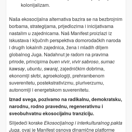
kolonijalizam.
Naša ekosocijalna alternativa bazira se na bezbrojnim
borbama, strategijama, prijedlozima i inicijativama
nastalim u zajednicama. Naš Manifest proizlazi iz
iskustava i ključnih perspektiva domorodačkih naroda
i drugih lokalnih zajednica, žena i mladih diljem
globalnog Juga. Nadahnut je radom na pravima
prirode, principima
buen vivir
,
vivir sabroso
,
sumac
kawsay
,
ubuntu
,
swaraj
, zajedničkim dobrima,
ekonomiji skrbi, agroekologiji, prehrambenom
suverenitetu, postekstrativizmu, pluriverzumu,
autonomiji i energetskom suverenitetu.
Iznad svega, pozivamo na radikalnu, demokratsku,
narodnu, rodno pravednu, regenerativnu i
sveobuhvatnu ekosocijalnu tranziciju.
Slijedeći korake
Ekosocijalnog i interkulturalnog pakta
Juga
, ovaj je Manifest osnova dinamične platforme