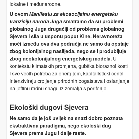
lokalne i međunarodne.
U ovom
Manifestu za ekosocijalnu energetsku
tranziciju naroda Juga
smatramo da su problemi
globalnog Juga drugačiji od problema globalnog
Sjevera i sila u usponu poput Kine. Neravnoteža
moći između ova dva područja ne samo da opstaje
zbog kolonijalnog naslijeđa, nego se i produbljuje
zbog neokolonijalnog energetskog modela.
U
kontekstu klimatskih promjena, gubitka bioraznolikosti
i sve većih potreba za energijom, kapitalistički centri
intenziviraju crpljenje prirodnih bogatstava i oslanjanje
na jeftinu radnu snagu iz zemalja s periferije.
Ekološki dugovi Sjevera
Ne samo da je još uvijek na snazi dobro poznata
ekstraktivna paradigma, nego ekološki dug
Sjevera prema Jugu i dalje raste.