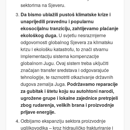
sektorima na Sjeveru.
Da bismo ublažili pustoš klimatske krize i
unaprijedili pravednu i popularnu
ekosocijalnu tranziciju, zahtijevamo plaćanje
ekološkog duga.
U svjetlu nesrazmjerne
odgovornosti globalnog Sjevera za klimatsku
krizu i ekološku katastrofu, to znači stvarnu
implementaciju sistema kompenzacije
globalnom Jugu. Ovaj sistem treba uključiti
značajan transfer sredstava i odgovarajuće
tehnologije, te razmotriti otkazivanje državnih
dugova zemalja Juga.
Podržavamo reparacije
za gubitak i štetu koju su autohtoni narodi,
ugrožene grupe i lokalne zajednice pretrpjeli
zbog rudarenja, velikih brana i proizvodnje
prljave energije.
Odbijamo ekspanziju sektora proizvodnje
ugljikovodika – kroz hidrauličko frakturiranje i