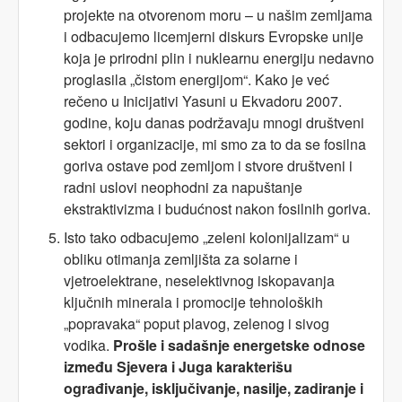
projekte na otvorenom moru – u našim zemljama
i odbacujemo licemjerni diskurs Evropske unije
koja je prirodni plin i nuklearnu energiju nedavno
proglasila „čistom energijom“. Kako je već
rečeno u Inicijativi Yasuni u Ekvadoru 2007.
godine, koju danas podržavaju mnogi društveni
sektori i organizacije, mi smo za to da se fosilna
goriva ostave pod zemljom i stvore društveni i
radni uslovi neophodni za napuštanje
ekstraktivizma i budućnost nakon fosilnih goriva.
Isto tako odbacujemo „zeleni kolonijalizam“ u
obliku otimanja zemljišta za solarne i
vjetroelektrane, neselektivnog iskopavanja
ključnih minerala i promocije tehnoloških
„popravaka“ poput plavog, zelenog i sivog
vodika.
Prošle i sadašnje energetske odnose
između Sjevera i Juga karakterišu
ograđivanje, isključivanje, nasilje, zadiranje i