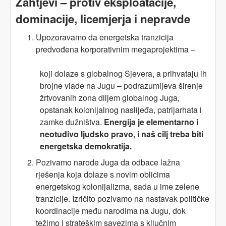
Zahtjevi – protiv eksploatacije,
dominacije, licemjerja i nepravde
Upozoravamo da energetska tranzicija
predvođena korporativnim megaprojektima –
koji dolaze s globalnog Sjevera, a prihvataju ih
brojne vlade na Jugu – podrazumijeva širenje
žrtvovanih zona diljem globalnog Juga,
opstanak kolonijalnog naslijeđa, patrijarhata i
zamke dužništva.
Energija je elementarno i
neotuđivo ljudsko pravo, i naš cilj treba biti
energetska demokratija.
Pozivamo narode Juga da odbace lažna
rješenja koja dolaze s novim oblicima
energetskog kolonijalizma, sada u ime zelene
tranzicije. Izričito pozivamo na nastavak političke
koordinacije među narodima na Jugu, dok
težimo i strateškim savezima s ključnim