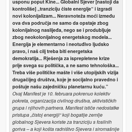
usponu poput Kine... Globalni Sjever [nastoji da
kontroliše] „tranziciju čiste energije“ i izgradi
novi kolonijalizam... Neravnoteža moći između
ova dva područja ne samo da opstaje zbog
kolonijalnog naslijeđa, nego se i produbljuje
zbog neokolonijalnog energetskog modela...
Energija je elementarno i neotuđivo ljudsko
pravo, i naš cilj treba biti energetska
demokratija... Rješenja za isprepletene krize
prije svega su politička, a ne samo tehnološka...
Treba više političke mašte i više utopijskih vizija
drugačijeg društva, koje je socijalno pravedno i
poštuje našu zajedničku planetarnu kuću.”
Ovaj Manifest je 10. februara pokrenuo kolektiv
pokreta, organizacija civilnog društva, aktivističkih
grupa i njihovih partnera. Manifest ističe nedostatke
pristupa „čistoj energiji“ koji bogatije zemlje
globalnog Sjevera koriste za tranziciju s fosilnih
goriva – a koji košta radništvo Sjevera i siromašnije