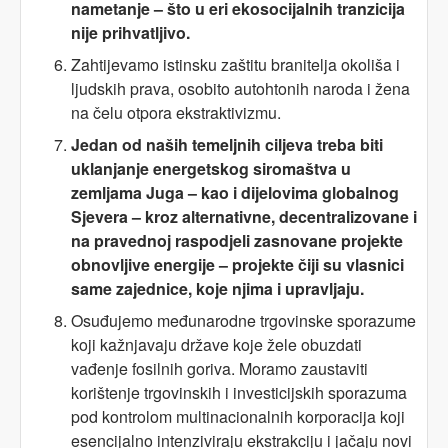
nametanje – što u eri ekosocijalnih tranzicija
nije prihvatljivo.
Zahtijevamo istinsku zaštitu branitelja okoliša i
ljudskih prava, osobito autohtonih naroda i žena
na čelu otpora ekstraktivizmu.
Jedan od naših temeljnih ciljeva treba biti
uklanjanje energetskog siromaštva u
zemljama Juga – kao i dijelovima globalnog
Sjevera – kroz alternativne, decentralizovane i
na pravednoj raspodjeli zasnovane projekte
obnovljive energije – projekte čiji su vlasnici
same zajednice, koje njima i upravljaju.
Osuđujemo međunarodne trgovinske sporazume
koji kažnjavaju države koje žele obuzdati
vađenje fosilnih goriva. Moramo zaustaviti
korištenje trgovinskih i investicijskih sporazuma
pod kontrolom multinacionalnih korporacija koji
esencijalno intenziviraju ekstrakciju i jačaju novi