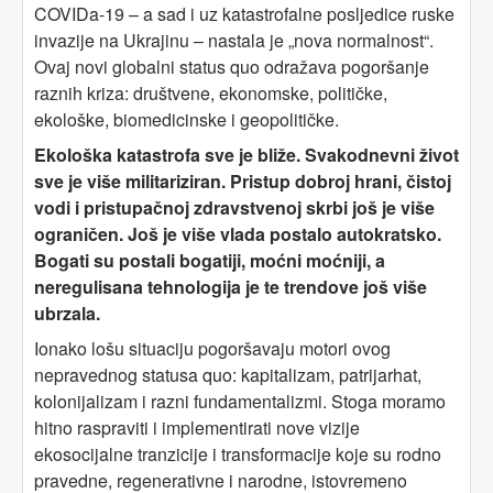
COVIDa-19 – a sad i uz katastrofalne posljedice ruske
invazije na Ukrajinu – nastala je „nova normalnost“.
Ovaj novi globalni status quo odražava pogoršanje
raznih kriza: društvene, ekonomske, političke,
ekološke, biomedicinske i geopolitičke.
Ekološka katastrofa sve je bliže. Svakodnevni život
sve je više militariziran. Pristup dobroj hrani, čistoj
vodi i pristupačnoj zdravstvenoj skrbi još je više
ograničen. Još je više vlada postalo autokratsko.
Bogati su postali bogatiji, moćni moćniji, a
neregulisana tehnologija je te trendove još više
ubrzala.
Ionako lošu situaciju pogoršavaju motori ovog
nepravednog statusa quo: kapitalizam, patrijarhat,
kolonijalizam i razni fundamentalizmi. Stoga moramo
hitno raspraviti i implementirati nove vizije
ekosocijalne tranzicije i transformacije koje su rodno
pravedne, regenerativne i narodne, istovremeno