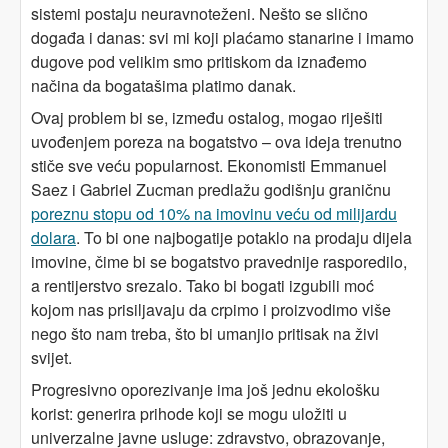
sistemi postaju neuravnoteženi. Nešto se slično
događa i danas: svi mi koji plaćamo stanarine i imamo
dugove pod velikim smo pritiskom da iznađemo
načina da bogatašima platimo danak.
Ovaj problem bi se, između ostalog, mogao riješiti
uvođenjem poreza na bogatstvo – ova ideja trenutno
stiče sve veću popularnost. Ekonomisti Emmanuel
Saez i Gabriel Zucman predlažu godišnju graničnu
poreznu stopu od 10% na imovinu veću od milijardu
dolara
. To bi one najbogatije potaklo na prodaju dijela
imovine, čime bi se bogatstvo pravednije rasporedilo,
a rentijerstvo srezalo. Tako bi bogati izgubili moć
kojom nas prisiljavaju da crpimo i proizvodimo više
nego što nam treba, što bi umanjio pritisak na živi
svijet.
Progresivno oporezivanje ima još jednu ekološku
korist: generira prihode koji se mogu uložiti u
univerzalne javne usluge: zdravstvo, obrazovanje,