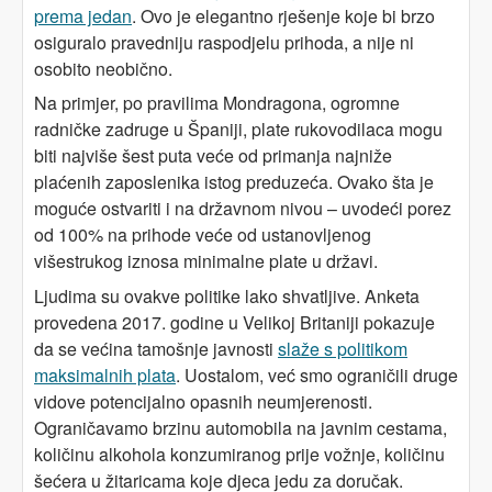
prema jedan
. Ovo je elegantno rješenje koje bi brzo
osiguralo pravedniju raspodjelu prihoda, a nije ni
osobito neobično.
Na primjer, po pravilima Mondragona, ogromne
radničke zadruge u Španiji, plate rukovodilaca mogu
biti najviše šest puta veće od primanja najniže
plaćenih zaposlenika istog preduzeća. Ovako šta je
moguće ostvariti i na državnom nivou – uvodeći porez
od 100% na prihode veće od ustanovljenog
višestrukog iznosa minimalne plate u državi.
Ljudima su ovakve politike lako shvatljive. Anketa
provedena 2017. godine u Velikoj Britaniji pokazuje
da se većina tamošnje javnosti
slaže s politikom
maksimalnih plata
. Uostalom, već smo ograničili druge
vidove potencijalno opasnih neumjerenosti.
Ograničavamo brzinu automobila na javnim cestama,
količinu alkohola konzumiranog prije vožnje, količinu
šećera u žitaricama koje djeca jedu za doručak.