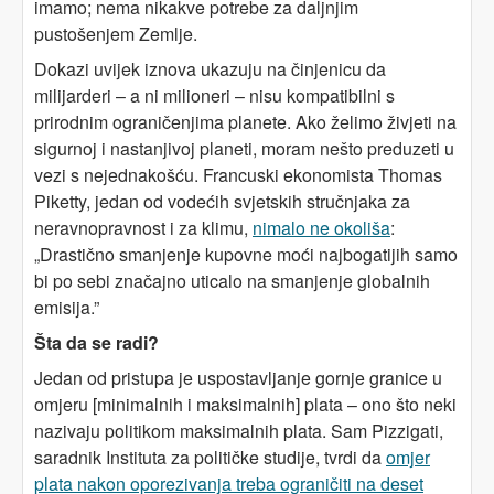
imamo; nema nikakve potrebe za daljnjim
pustošenjem Zemlje.
Dokazi uvijek iznova ukazuju na činjenicu da
milijarderi – a ni milioneri – nisu kompatibilni s
prirodnim ograničenjima planete. Ako želimo živjeti na
sigurnoj i nastanjivoj planeti, moram nešto preduzeti u
vezi s nejednakošću. Francuski ekonomista Thomas
Piketty, jedan od vodećih svjetskih stručnjaka za
neravnopravnost i za klimu,
nimalo ne okoliša
:
„Drastično smanjenje kupovne moći najbogatijih samo
bi po sebi značajno uticalo na smanjenje globalnih
emisija.”
Šta da se radi?
Jedan od pristupa je uspostavljanje gornje granice u
omjeru [minimalnih i maksimalnih] plata – ono što neki
nazivaju politikom maksimalnih plata. Sam Pizzigati,
saradnik Instituta za političke studije, tvrdi da
omjer
plata nakon oporezivanja treba ograničiti na deset