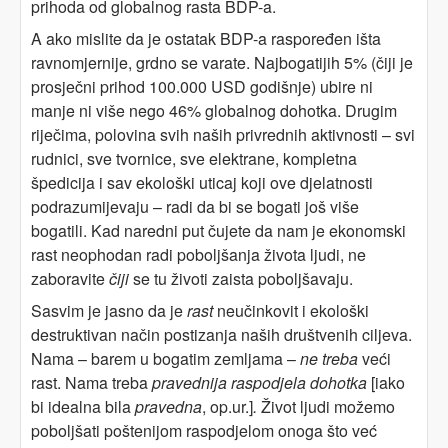
prihoda od globalnog rasta BDP-a.
A ako mislite da je ostatak BDP-a raspoređen išta
ravnomjernije, grdno se varate. Najbogatijih 5% (čiji je
prosječni prihod 100.000 USD godišnje) ubire ni
manje ni više nego 46% globalnog dohotka. Drugim
riječima, polovina svih naših privrednih aktivnosti – svi
rudnici, sve tvornice, sve elektrane, kompletna
špedicija i sav ekološki uticaj koji ove djelatnosti
podrazumijevaju – radi da bi se bogati još više
bogatili. Kad naredni put čujete da nam je ekonomski
rast neophodan radi poboljšanja života ljudi, ne
zaboravite
čiji
se tu životi zaista poboljšavaju.
Sasvim je jasno da je
rast
neučinkovit i ekološki
destruktivan način postizanja naših društvenih ciljeva.
Nama – barem u bogatim zemljama –
ne treba
veći
rast. Nama treba
pravednija raspodjela dohotka
[iako
bi idealna bila
pravedna
, op.ur.]
.
Život ljudi možemo
poboljšati poštenijom raspodjelom onoga što već