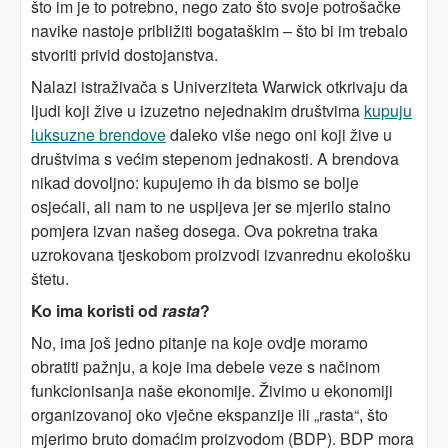
što im je to potrebno, nego zato što svoje potrošačke
navike nastoje približiti bogataškim – što bi im trebalo
stvoriti privid dostojanstva.
Nalazi istraživača s Univerziteta Warwick otkrivaju da
ljudi koji žive u izuzetno nejednakim društvima
kupuju
luksuzne brendove
daleko više nego oni koji žive u
društvima s većim stepenom jednakosti. A brendova
nikad dovoljno: kupujemo ih da bismo se bolje
osjećali, ali nam to ne uspijeva jer se mjerilo stalno
pomjera izvan našeg dosega. Ova pokretna traka
uzrokovana tjeskobom proizvodi izvanrednu ekološku
štetu.
Ko ima koristi od
rasta
?
No, ima još jedno pitanje na koje ovdje moramo
obratiti pažnju, a koje ima debele veze s načinom
funkcionisanja naše ekonomije. Živimo u ekonomiji
organizovanoj oko vječne ekspanzije ili „rasta“, što
mjerimo bruto domaćim proizvodom (BDP). BDP mora