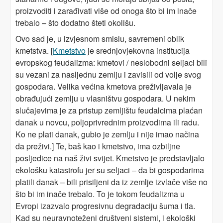
proizvoditi i zarađivati više od onoga što bi im inače
trebalo – što dodatno šteti okolišu.
Ovo sad je, u izvjesnom smislu, savremeni oblik
kmetstva. [
Kmetstvo
je srednjovjekovna institucija
evropskog feudalizma: kmetovi / neslobodni seljaci bili
su vezani za nasljednu zemlju i zavisili od volje svog
gospodara. Velika većina kmetova preživljavala je
obrađujući zemlju u vlasništvu gospodara. U nekim
slučajevima je za pristup zemljištu feudalcima plaćan
danak u novcu, poljoprivrednim proizvodima ili radu.
Ko ne plati danak, gubio je zemlju i nije imao načina
da preživi.] Te, baš kao i kmetstvo, ima ozbiljne
posljedice na naš živi svijet. Kmetstvo je predstavljalo
ekološku katastrofu jer su seljaci – da bi gospodarima
platili danak – bili prisiljeni da iz zemlje izvlače više no
što bi im inače trebalo. To je tokom feudalizma u
Evropi izazvalo progresivnu degradaciju šuma i tla.
Kad su neuravnoteženi društveni sistemi, i ekološki