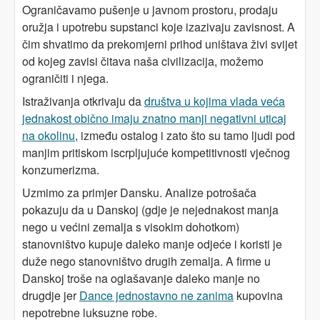
Ograničavamo pušenje u javnom prostoru, prodaju
oružja i upotrebu supstanci koje izazivaju zavisnost. A
čim shvatimo da prekomjerni prihod uništava živi svijet
od kojeg zavisi čitava naša civilizacija, možemo
ograničiti i njega.
Istraživanja otkrivaju da
društva u kojima vlada veća
jednakost obično imaju znatno manji negativni uticaj
na okolinu
, između ostalog i zato što su tamo ljudi pod
manjim pritiskom iscrpljujuće kompetitivnosti vječnog
konzumerizma.
Uzmimo za primjer Dansku. Analize potrošača
pokazuju da u Danskoj (gdje je nejednakost manja
nego u većini zemalja s visokim dohotkom)
stanovništvo kupuje daleko manje odjeće i koristi je
duže nego stanovništvo drugih zemalja. A firme u
Danskoj troše na oglašavanje daleko manje no
drugdje jer
Dance jednostavno ne zanima
kupovina
nepotrebne luksuzne robe.