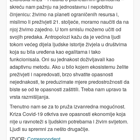
skreću nam pažnju na jednostavnu i nepobitnu
činjenicu: živimo na planeti ograničenih resursa i,
mislimo li preživjeti 21. stoljeće, moramo naučiti da na
njoj živimo zajedno. U tom smislu možemo učiti od
svojih predaka. Antropolozi kažu da je većina ljudi
tokom većeg dijela ljudske istorije živjela u društvima
koja su bila uređena kao egalitarna i tako
funkcionisala. Oni su jednakost doživljavali kao
adaptivnu metodu. Ako u bilo kojem ekosistemu želite
preživjeti i napredovati, brzo shvatite opasnosti
nejednakosti, te preduzimate mjere predostrožnosti da
biste se od te opasnosti zaštitili. Treba nam upravo ta
vrsta razmišljanja.
Trenutno nam se za to pruža izvanredna mogućnost.
Kriza Covid-19 otkriva sve opasnosti ekonomije koja
nije u ravnoteži s ljudskim potrebama i živim svijetom.
Ljudi su spremni za nešto drugačije.
IZVOR:
Correspondent