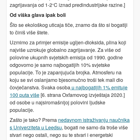
zagrijavanja od 1-2
C iznad predindustrijske razine.]
°
Od viška glava ipak boli
Što se ekološkog uticaja tiče, znamo da što si bogatiji
to činiš više štete.
Uzmimo za primjer emisije ugljen-dioksida, plina koji
najviše uzrokuje globalno zagrijavanje. Za više od
polovine ukupnih svjetskih emisija od 1990. godine
odgovorno je samo najbogatijih 10% svjetske
populacije. To je zapanjujuća brojka. Atmosferu na
koju se svi oslanjamo bjesomučno troši tek mali dio
čovječanstva. Svaka osoba
u najbogatijih 1% emituje
100 puta više
[6. strana Oxfamovog izvještaja 2020.]
od osobe u najsiromašnijoj polovini ljudske
populacije.
Zašto je tako? Prema
nedavnom istraživanju naučnika
s Univerziteta u Leedsu
, bogati ne samo da troše više
stvari nego ostali, nego su te stvari i energetski