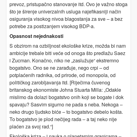
prevoz, pristupačno stanovanje itd. Ovo je važno stoga
što je širenje univerzalnih usluga najefikasniji način
osiguranja visokog nivoa blagostanja za sve – a bez
potrebe za postizanjem visokog BDP-a.
Opasnost nejednakosti
S obzirom na ozbiljnost ekološke krize, možda bi nam
ambicije trebale biti veće od onoga što predlažu Saez
i Zucman. Konačno, niko ne „zaslužuje“ ekstremno
bogatstvo. Ono se ne zarađuje, nego crpi – od
potplaćenih radnika, od prirode, od monopola, od
političkog zarobljavanja itd. [Riječima čuvenog
britanskog ekonomiste Johna Stuarta Milla: „Odakle
mislimo da dolazi bogatstvo onih koji se bogate i dok
spavaju? Sasvim sigurno ne pada s neba. Nekoga –
neko drugo ljudsko biće – to bogatstvo debelo košta.
To bogatstvo je plod nečijeg rada – a taj neko nije
plaćen za svoj rad.“]
Ekološka kriza – i nauka o planetarnim granicama –