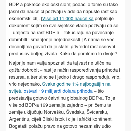
BDP-a pokreće ekološki slom; podaci o tome su tako
jasni da naučnici pozivaju vlade da napuste rast kao
ekonomski cilj. [
Više od 11.000 naučnika
potpisuje
dokument kojim se sve svjetske vlade pozivaju da se
– umjesto na rast BDP-a – fokusiraju na povećanje
dobrobiti i smanjenje nejednakosti.] A nama se već
decenijima govori da je stalni privredni rast osnovni
preduslov boljeg života. Kako da pomirimo to dvoje?
Najprije nam valja spoznati da taj
rast
ne utiče na
opštu
dobrobit – rast je način raspoređivanja prihoda i
resursa, a trenutno se i jedno i drugo raspoređuju vrlo,
vrlo nejednako.
Svake godine 1% najbogatijih na
svijetu
ostvari 19 milijardi dolara prihoda
– što
predstavlja gotovo četvrtinu globalnog BDP-a. To je
više od BDP-a 169 zemalja zajedno – pri čemu te
zemlje uključuju Norvešku, Švedsku, Švicarsku,
Argentinu, cijeli Bliski Istok i cijeli afrički kontinent.
Bogataši polažu pravo na gotovo nezamisliv udio