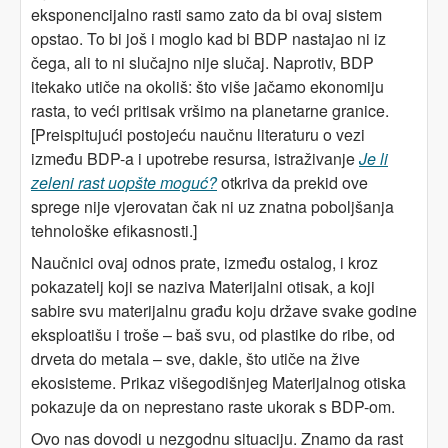
eksponencijalno rasti samo zato da bi ovaj sistem
opstao. To bi još i moglo kad bi BDP nastajao ni iz
čega, ali to ni slučajno nije slučaj. Naprotiv, BDP
itekako utiče na okoliš: što više jačamo ekonomiju
rasta, to veći pritisak vršimo na planetarne granice.
[Preispitujući postojeću naučnu literaturu o vezi
između BDP-a i upotrebe resursa, istraživanje
Je li
zeleni rast uopšte moguć?
otkriva da prekid ove
sprege nije vjerovatan čak ni uz znatna poboljšanja
tehnološke efikasnosti.]
Naučnici ovaj odnos prate, između ostalog, i kroz
pokazatelj koji se naziva Materijalni otisak, a koji
sabire svu materijalnu građu koju države svake godine
eksploatišu i troše – baš svu, od plastike do ribe, od
drveta do metala – sve, dakle, što utiče na žive
ekosisteme. Prikaz višegodišnjeg Materijalnog otiska
pokazuje da on neprestano raste ukorak s BDP-om.
Ovo nas dovodi u nezgodnu situaciju. Znamo da rast