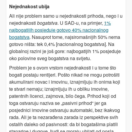
Nejednakost ubija
Ali nije problem samo u nejednakosti prihoda, nego i u
nejednakosti
bogatstva
. U SAD-u, na primjer,
1%
najbogatijih posjeduje gotovo 40% nacionalnog
bogatstva
. Nasuprot tome, najsiromašnijih 50% nema
gotovo ništa: tek 0,4% [nacionalnog bogatstva]. Na
globalnoj razini je još gore: najbogatijih 1% posjeduje
oko polovine sveg bogatstva na svijetu.
Problem je s ovom vrstom nejednakosti i u tome što
bogati postaju rentijeri. Pošto nikad ne mogu potrošiti
akumulirani novac i imovinu, iznajmljuju ih onima koji
te stvari nemaju; iznajmljuju ih u obliku imovine,
patentnih licenci, zajmova, bilo čega. Prihod koji od
toga ostvaruju naziva se „pasivni prihod“ jer ga
posjednici imovine ostvaruju automatski, bez ikakvog
rada. Ali je ta nezarađena zarada iz perspektive svih
ostalih daleko od pasivnosti: da bi bogatašima platili
stanarine i dugove, ljudi se moraju ubijati od posla,