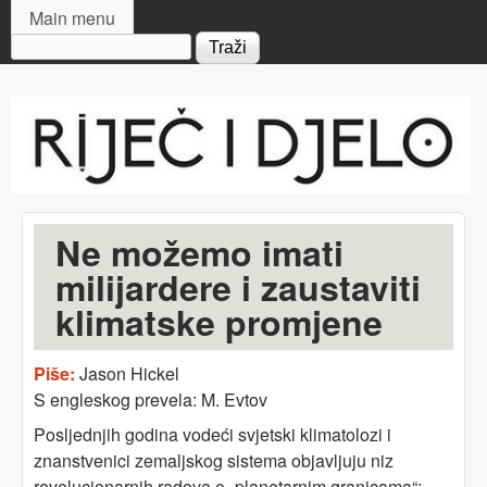
MAIN MENU
Skip to main content
Main menu
Search form
Riječ
i djelo
Ne možemo imati
milijardere i zaustaviti
klimatske promjene
Piše:
Jason Hickel
S engleskog prevela: M. Evtov
Posljednjih godina vodeći svjetski klimatolozi i
znanstvenici zemaljskog sistema objavljuju niz
revolucionarnih radova o „planetarnim granicama“: