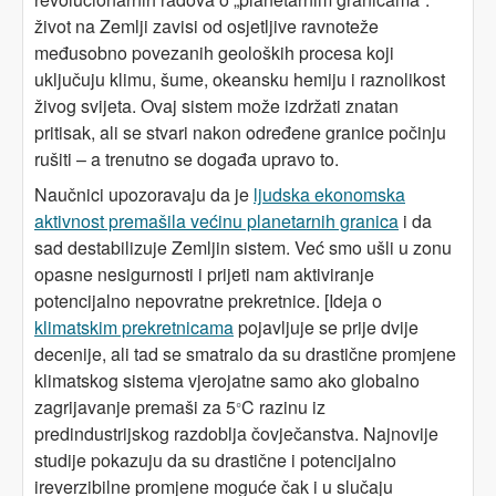
život na Zemlji zavisi od osjetljive ravnoteže
međusobno povezanih geoloških procesa koji
uključuju klimu, šume, okeansku hemiju i raznolikost
živog svijeta. Ovaj sistem može izdržati znatan
pritisak, ali se stvari nakon određene granice počinju
rušiti – a trenutno se događa upravo to.
Naučnici upozoravaju da je
ljudska ekonomska
aktivnost premašila većinu planetarnih granica
i da
sad destabilizuje Zemljin sistem. Već smo ušli u zonu
opasne nesigurnosti i prijeti nam aktiviranje
potencijalno nepovratne prekretnice. [Ideja o
klimatskim prekretnicama
pojavljuje se prije dvije
decenije, ali tad se smatralo da su drastične promjene
klimatskog sistema vjerojatne samo ako globalno
zagrijavanje premaši za 5
C razinu iz
°
predindustrijskog razdoblja čovječanstva. Najnovije
studije pokazuju da su drastične i potencijalno
ireverzibilne promjene moguće čak i u slučaju