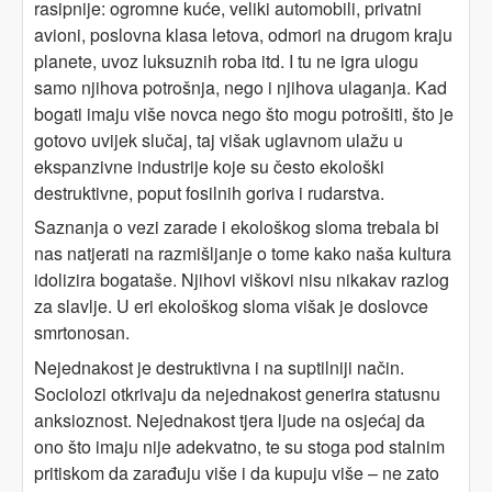
rasipnije: ogromne kuće, veliki automobili, privatni
avioni, poslovna klasa letova, odmori na drugom kraju
planete, uvoz luksuznih roba itd. I tu ne igra ulogu
samo njihova potrošnja, nego i njihova ulaganja. Kad
bogati imaju više novca nego što mogu potrošiti, što je
gotovo uvijek slučaj, taj višak uglavnom ulažu u
ekspanzivne industrije koje su često ekološki
destruktivne, poput fosilnih goriva i rudarstva.
Saznanja o vezi zarade i ekološkog sloma trebala bi
nas natjerati na razmišljanje o tome kako naša kultura
idolizira bogataše. Njihovi viškovi nisu nikakav razlog
za slavlje. U eri ekološkog sloma višak je doslovce
smrtonosan.
Nejednakost je destruktivna i na suptilniji način.
Sociolozi otkrivaju da nejednakost generira statusnu
anksioznost. Nejednakost tjera ljude na osjećaj da
ono što imaju nije adekvatno, te su stoga pod stalnim
pritiskom da zarađuju više i da kupuju više – ne zato